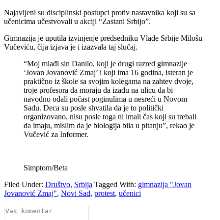
Najavljeni su disciplinski postupci protiv nastavnika koji su sa
učenicima učestvovali u akciji “Zastani Srbijo”.
Gimnazija je uputila izvinjenje predsedniku Vlade Srbije Milošu
Vučeviću, čija izjava je i izazvala taj slučaj.
“Moj mlađi sin Danilo, koji je drugi razred gimnazije
‘Jovan Jovanović Zmaj’ i koji ima 16 godina, isteran je
praktično iz škole sa svojim kolegama na zahtev dvoje,
troje profesora da moraju da izađu na ulicu da bi
navodno odali počast poginulima u nesreći u Novom
Sadu. Deca su posle shvatila da je to politički
organizovano, nisu posle toga ni imali čas koji su trebali
da imaju, mislim da je biologija bila u pitanju”, rekao je
Vučević za Informer.
Simptom/Beta
Filed Under:
Društvo
,
Srbija
Tagged With:
gimnazija "Jovan
Jovanović Zmaj"
,
Novi Sad
,
protest
,
učenici