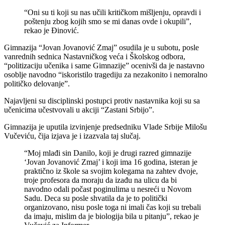
“Oni su ti koji su nas učili kritičkom mišljenju, opravdi i
poštenju zbog kojih smo se mi danas ovde i okupili”,
rekao je Đinović.
Gimnazija “Jovan Jovanović Zmaj” osudila je u subotu, posle
vanrednih sednica Nastavničkog veća i Školskog odbora,
“politizaciju učenika i same Gimnazije” ocenivši da je nastavno
osoblje navodno “iskoristilo tragediju za nezakonito i nemoralno
političko delovanje”.
Najavljeni su disciplinski postupci protiv nastavnika koji su sa
učenicima učestvovali u akciji “Zastani Srbijo”.
Gimnazija je uputila izvinjenje predsedniku Vlade Srbije Milošu
Vučeviću, čija izjava je i izazvala taj slučaj.
“Moj mlađi sin Danilo, koji je drugi razred gimnazije
‘Jovan Jovanović Zmaj’ i koji ima 16 godina, isteran je
praktično iz škole sa svojim kolegama na zahtev dvoje,
troje profesora da moraju da izađu na ulicu da bi
navodno odali počast poginulima u nesreći u Novom
Sadu. Deca su posle shvatila da je to politički
organizovano, nisu posle toga ni imali čas koji su trebali
da imaju, mislim da je biologija bila u pitanju”, rekao je