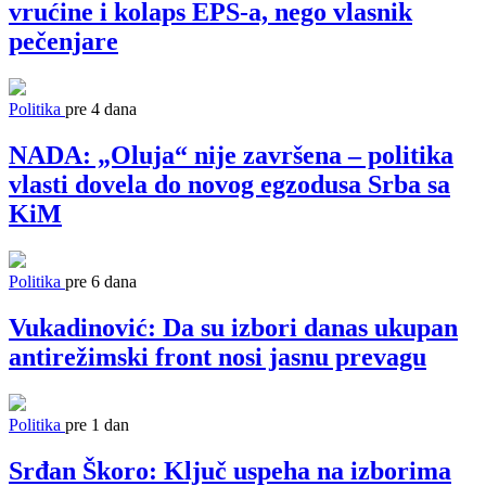
vrućine i kolaps EPS-a, nego vlasnik
pečenjare
Politika
pre 4 dana
NADA: „Oluja“ nije završena – politika
vlasti dovela do novog egzodusa Srba sa
KiM
Politika
pre 6 dana
Vukadinović: Da su izbori danas ukupan
antirežimski front nosi jasnu prevagu
Politika
pre 1 dan
Srđan Škoro: Ključ uspeha na izborima