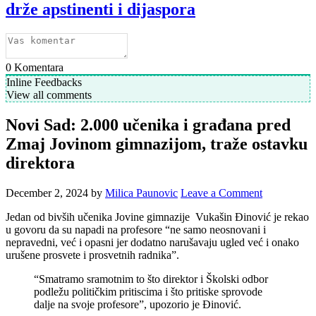
drže apstinenti i dijaspora
0
Komentara
Inline Feedbacks
View all comments
Novi Sad: 2.000 učenika i građana pred
Zmaj Jovinom gimnazijom, traže ostavku
direktora
December 2, 2024
by
Milica Paunovic
Leave a Comment
Jedan od bivših učenika Jovine gimnazije Vukašin Đinović je rekao
u govoru da su napadi na profesore “ne samo neosnovani i
nepravedni, već i opasni jer dodatno narušavaju ugled već i onako
urušene prosvete i prosvetnih radnika”.
“Smatramo sramotnim to što direktor i Školski odbor
podležu političkim pritiscima i što pritiske sprovode
dalje na svoje profesore”, upozorio je Đinović.