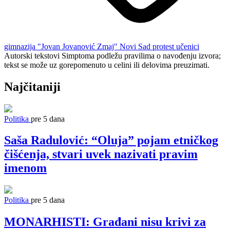
gimnazija "Jovan Jovanović Zmaj"
Novi Sad
protest
učenici
Autorski tekstovi Simptoma podležu pravilima o navođenju izvora;
tekst se može uz gorepomenuto u celini ili delovima preuzimati.
Najčitaniji
Politika
pre 5 dana
Saša Radulović: “Oluja” pojam etničkog
čišćenja, stvari uvek nazivati pravim
imenom
Politika
pre 5 dana
MONARHISTI: Građani nisu krivi za