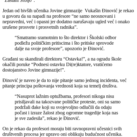
“Zastani Srbijo”.
Jedan od bivših učenika Jovine gimnazije Vukašin Đinović je rekao
u govoru da su napadi na profesore “ne samo neosnovani i
nepravedni, već i opasni jer dodatno narušavaju ugled već i onako
urušene prosvete i prosvetnih radnika”.
“Smatramo sramotnim to što direktor i Školski odbor
podležu političkim pritiscima i što pritiske sprovode
dalje na svoje profesore”, upozorio je Đinović.
Građani su skandirali direktoru “Ostavka!”, a na ogradu škole
okačili poruke “Podnesi ostavku Di(re)ktatore, vratićemo
dostojanstvo Jovine gimnazije!”.
Đinović je naveo je da to nije pitanje samo jednog incidenta, već
pitanje principa poštovanja vrednosti koja su temelj društva.
“Nasuprot lažnim optužbama, profesori nikoga nisu
prisiljavali na takozvane političke proteste, oni su samo
podržali đake koji su svojevoljno odlučili da odaju
počast i izraze žalost zbog ogromne tragedije koja nas
je sve zadesila”, rekao je Đinović.
On je rekao da profesori moraju biti ravnopravni učesnici svih
društvenih procesa jer upravo oni oblikuju budućnost učenika.