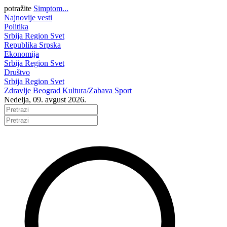
potražite
Simptom...
Najnovije vesti
Politika
Srbija
Region
Svet
Republika Srpska
Ekonomija
Srbija
Region
Svet
Društvo
Srbija
Region
Svet
Zdravlje
Beograd
Kultura/Zabava
Sport
Nedelja, 09. avgust 2026.