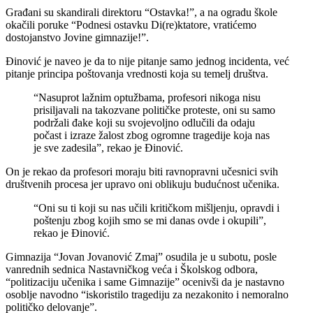
Građani su skandirali direktoru “Ostavka!”, a na ogradu škole
okačili poruke “Podnesi ostavku Di(re)ktatore, vratićemo
dostojanstvo Jovine gimnazije!”.
Đinović je naveo je da to nije pitanje samo jednog incidenta, već
pitanje principa poštovanja vrednosti koja su temelj društva.
“Nasuprot lažnim optužbama, profesori nikoga nisu
prisiljavali na takozvane političke proteste, oni su samo
podržali đake koji su svojevoljno odlučili da odaju
počast i izraze žalost zbog ogromne tragedije koja nas
je sve zadesila”, rekao je Đinović.
On je rekao da profesori moraju biti ravnopravni učesnici svih
društvenih procesa jer upravo oni oblikuju budućnost učenika.
“Oni su ti koji su nas učili kritičkom mišljenju, opravdi i
poštenju zbog kojih smo se mi danas ovde i okupili”,
rekao je Đinović.
Gimnazija “Jovan Jovanović Zmaj” osudila je u subotu, posle
vanrednih sednica Nastavničkog veća i Školskog odbora,
“politizaciju učenika i same Gimnazije” ocenivši da je nastavno
osoblje navodno “iskoristilo tragediju za nezakonito i nemoralno
političko delovanje”.