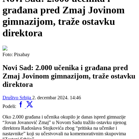
građana pred Zmaj Jovinom
gimnazijom, traže ostavku
direktora
Foto: Pixabay
Novi Sad: 2.000 učenika i građana pred
Zmaj Jovinom gimnazijom, traže ostavku
direktora
Društvo
Srbija
2. decembar 2024. 14:46
Podeli:
Oko 2.000 građana i učenika okupilo je danas ispred gimnazije
“Jovan Jovanović Zmaj” u Novom Sadu tražilo ostavku njenog
direktora Radoslava Stojkovića zbog “pritiska na učenike i
nastavnike” koji su učestvovali na komemorativnim skupovima