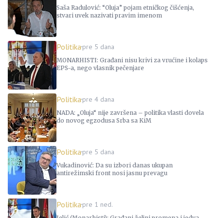
Saša Radulović: “Oluja” pojam etničkog čišćenja,
stvari uvek nazivati pravim imenom
Politika
pre 5 dana
MONARHISTI: Građani nisu krivi za vrućine i kolaps
EPS-a, nego vlasnik pečenjare
Politika
pre 4 dana
NADA: „Oluja“ nije završena – politika vlasti dovela
do novog egzodusa Srba sa KiM
Politika
pre 5 dana
Vukadinović: Da su izbori danas ukupan
antirežimski front nosi jasnu prevagu
Politika
pre 1 ned.
Jelić (Monarhisti): Građani željni promena i jedva