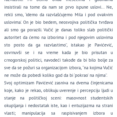
insistirali na tome da nam se prvo ispune uslovi… Ne,
rekli smo, ‘idemo da razvlašćujemo Mila i pod ovakvim
uslovima’. On je bio bedem, neosvojiva politička tvrđava
ali smo ga porazili. Vučić je danas toliko slab politički
autoritet da ćemo na izborima i pod njegovim uslovima
sto posto da ga razvlastimo”, istakao je Pavićević,
osvrnuvši se i na vreme kada je bio prisutan u
crnogorskoj politici, navodeći takođe da bi bilo bolje za
sve da se požuri sa organizacijom izbora, “na kojima
Vučić
ne može da pobedi koliko god da bi ‘pokrao’ na njima”.
Svoj optimizam Pavićević zasniva na dvema činjenicama
koje, kako je rekao, oblikuju uverenje i percepciju ljudi u
stanje na političkoj sceni: masovnost studentskih
okupljanja i nedostatak iste, kao i entuzijazma na strani
vlasti; manipulacija sa raspisivanjem izbora u