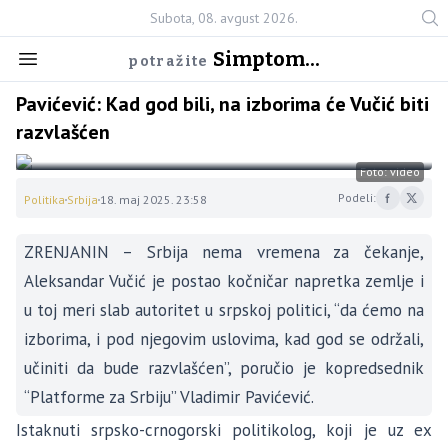
Subota, 08. avgust 2026.
Simptom...
potražite
Pavićević: Kad god bili, na izborima će Vučić biti
razvlašćen
Foto: video
Podeli:
Politika
Srbija
18. maj 2025. 23:58
ZRENJANIN – Srbija nema vremena za čekanje,
Aleksandar Vučić je postao kočničar napretka zemlje i
u toj meri slab autoritet u srpskoj politici, “da ćemo na
izborima, i pod njegovim uslovima, kad god se održali,
učiniti da bude razvlašćen”, poručio je kopredsednik
“Platforme za Srbiju” Vladimir Pavićević.
Istaknuti srpsko-crnogorski politikolog, koji je uz ex