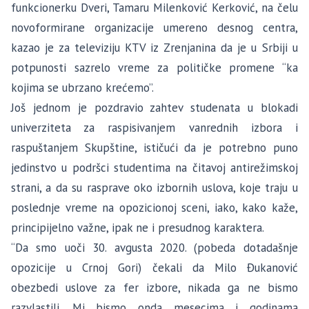
funkcionerku Dveri, Tamaru Milenković Kerković, na čelu
novoformirane organizacije umereno desnog centra,
kazao je za televiziju KTV iz Zrenjanina da je u Srbiji u
potpunosti sazrelo vreme za političke promene “ka
kojima se ubrzano krećemo”.
Još jednom je pozdravio zahtev studenata u blokadi
univerziteta za raspisivanjem vanrednih izbora i
raspuštanjem Skupštine, ističući da je potrebno puno
jedinstvo u podršci studentima na čitavoj antirežimskoj
strani, a da su rasprave oko izbornih uslova, koje traju u
poslednje vreme na opozicionoj sceni, iako, kako kaže,
principijelno važne, ipak ne i presudnog karaktera.
“Da smo uoči 30. avgusta 2020. (pobeda dotadašnje
opozicije u Crnoj Gori) čekali da Milo Đukanović
obezbedi uslove za fer izbore, nikada ga ne bismo
razvlastili. Mi bismo onda mesecima i godinama