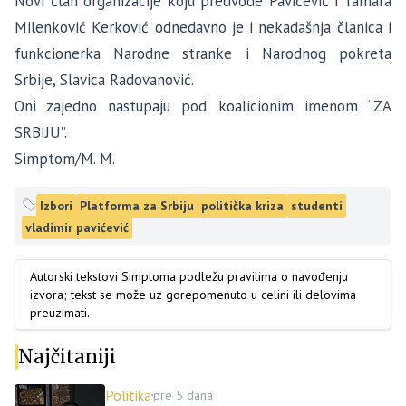
Novi član organizacije koju predvode Pavićević i Tamara
Milenković Kerković odnedavno je i nekadašnja članica i
funkcionerka Narodne stranke i Narodnog pokreta
Srbije, Slavica Radovanović.
Oni zajedno nastupaju pod koalicionim imenom “ZA
SRBIJU”.
Simptom/M. M.
Izbori
Platforma za Srbiju
politička kriza
studenti
vladimir pavićević
Autorski tekstovi Simptoma podležu pravilima o navođenju
izvora; tekst se može uz gorepomenuto u celini ili delovima
preuzimati.
Najčitaniji
Politika
pre 5 dana