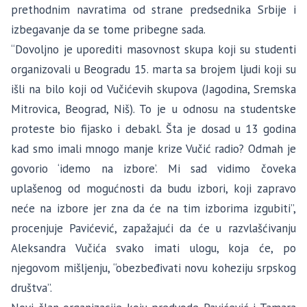
prethodnim navratima od strane predsednika Srbije i
izbegavanje da se tome pribegne sada.
“
Dovoljno je uporediti masovnost skupa koji su studenti
organizovali u Beogradu 15. marta sa brojem ljudi koji su
išli na bilo koji od Vučićevih skupova (Jagodina, Sremska
Mitrovica, Beograd, Niš). To je u odnosu na studentske
proteste bio fijasko i debakl. Šta je dosad u 13 godina
kad smo imali mnogo manje krize Vučić radio? Odmah je
govorio ‘idemo na izbore’. Mi sad vidimo čoveka
uplašenog od mogućnosti da budu izbori, koji zapravo
neće na izbore jer zna da će na tim izborima izgubiti”,
procenjuje Pavićević, zapažajući da će u razvlašćivanju
Aleksandra Vučića svako imati ulogu, koja će, po
njegovom mišljenju, “obezbeđivati novu koheziju srpskog
društva”.