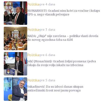
Politika
pre 4 dana
MONARHISTI: Građani nisu krivi za vrućine i kolaps
EPS-a, nego vlasnik pečenjare
Politika
pre 3 dana
NADA: „Oluja“ nije završena – politika vlasti dovela
do novog egzodusa Srba sa KiM
Politika
pre 6 dana
Jelić (Monarhisti): Građani željni promena i jedva
čekaju da svoju volju iskažu na izborima
Politika
pre 5 dana
Vukadinović: Da su izbori danas ukupan
antirežimski front nosi jasnu prevagu