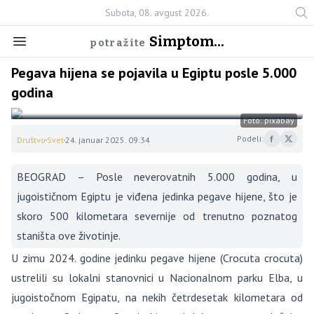
Subota, 08. avgust 2026.
Simptom...
potražite
Pegava hijena se pojavila u Egiptu posle 5.000
godina
Foto: pixabay
Podeli:
Društvo
Svet
24. januar 2025. 09:34
BEOGRAD – Posle neverovatnih 5.000 godina, u
jugoističnom Egiptu je viđena jedinka pegave hijene, što je
skoro 500 kilometara severnije od trenutno poznatog
staništa ove životinje.
U zimu 2024. godine jedinku pegave hijene (Crocuta crocuta)
ustrelili su lokalni stanovnici u Nacionalnom parku Elba, u
jugoistočnom Egipatu, na nekih četrdesetak kilometara od