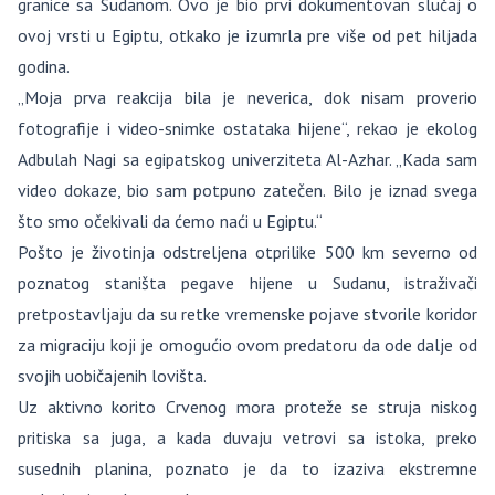
granice sa Sudanom. Ovo je bio prvi dokumentovan slučaj o
ovoj vrsti u Egiptu, otkako je izumrla pre više od pet hiljada
godina.
„Moja prva reakcija bila je neverica, dok nisam proverio
fotografije i video-snimke ostataka hijene“, rekao je ekolog
Adbulah Nagi sa egipatskog univerziteta Al-Azhar. „Kada sam
video dokaze, bio sam potpuno zatečen. Bilo je iznad svega
što smo očekivali da ćemo naći u Egiptu.“
Pošto je životinja odstreljena otprilike 500 km severno od
poznatog staništa pegave hijene u Sudanu, istraživači
pretpostavljaju da su retke vremenske pojave stvorile koridor
za migraciju koji je omogućio ovom predatoru da ode dalje od
svojih uobičajenih lovišta.
Uz aktivno korito Crvenog mora proteže se struja niskog
pritiska sa juga, a kada duvaju vetrovi sa istoka, preko
susednih planina, poznato je da to izaziva ekstremne