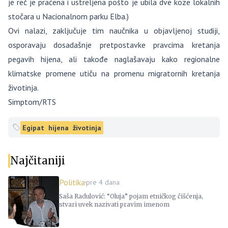
je reč je praćena i ustreljena pošto je ubila dve koze lokalnih
stočara u Nacionalnom parku Elba.)
Ovi nalazi, zaključuje tim naučnika u objavljenoj studiji,
osporavaju dosadašnje pretpostavke pravcima kretanja
pegavih hijena, ali takođe naglašavaju kako regionalne
klimatske promene utiču na promenu migratornih kretanja
životinja.
Simptom/RTS
Egipat
hijena
životinja
Najčitaniji
Politika
pre 4 dana
Saša Radulović: “Oluja” pojam etničkog čišćenja,
stvari uvek nazivati pravim imenom