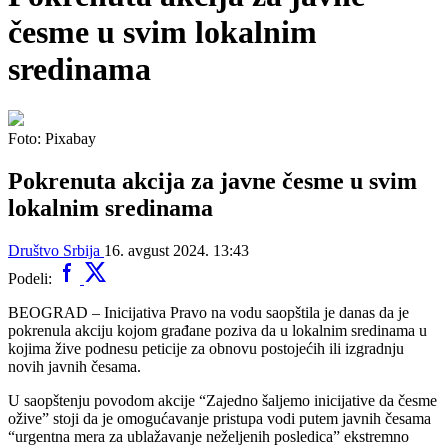
česme u svim lokalnim
sredinama
Foto: Pixabay
Pokrenuta akcija za javne česme u svim
lokalnim sredinama
Društvo
Srbija
16. avgust 2024. 13:43
Podeli:
BEOGRAD – Inicijativa Pravo na vodu saopštila je danas da je
pokrenula akciju kojom građane poziva da u lokalnim sredinama u
kojima žive podnesu peticije za obnovu postojećih ili izgradnju
novih javnih česama.
U saopštenju povodom akcije “Zajedno šaljemo inicijative da česme
ožive” stoji da je omogućavanje pristupa vodi putem javnih česama
“urgentna mera za ublažavanje neželjenih posledica” ekstremno