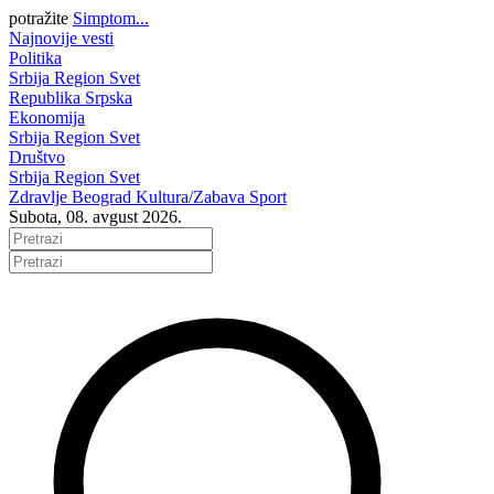
potražite
Simptom...
Najnovije vesti
Politika
Srbija
Region
Svet
Republika Srpska
Ekonomija
Srbija
Region
Svet
Društvo
Srbija
Region
Svet
Zdravlje
Beograd
Kultura/Zabava
Sport
Subota, 08. avgust 2026.