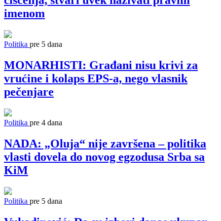
čišćenja, stvari uvek nazivati pravim
imenom
Politika
pre 5 dana
MONARHISTI: Građani nisu krivi za
vrućine i kolaps EPS-a, nego vlasnik
pečenjare
Politika
pre 4 dana
NADA: „Oluja“ nije završena – politika
vlasti dovela do novog egzodusa Srba sa
KiM
Politika
pre 5 dana