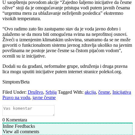
U saopštenju povodom akcije “Zajedno šaljemo inicijative da česme
ožive” stoji da je omogućavanje pristupa vodi putem javnih česama
“urgentna mera za ublažavanje neželjenih posledica” ekstremno
visokih temperatura.
“Ovo radimo zato što zastupamo stav da je voda javno dobro i
zalažemo se da mora biti omogućena svima na neprofitnoj osnovi.
Živeći u izmenjenim klimatskim uslovima, smatramo da se ne može
govoriti o funkcionalnom sistemu javnog zdravlja ukoliko na javnim
površinama ne postoje javne česme sa čistom pijaćom vodom”,
ocenili su iz inicijative.
Dodali su da građani, neformalne grupe, udruženja i druga pravna
lica mogu uputiti inicijative putem internet stranice polekol.org.
Simptom/Beta
Filed Under:
Društvo
,
Srbija
Tagged With:
akcija
,
česme
,
Inicijativa
Pravo na vodu
,
javne česme
0
Komentara
Inline Feedbacks
View all comments