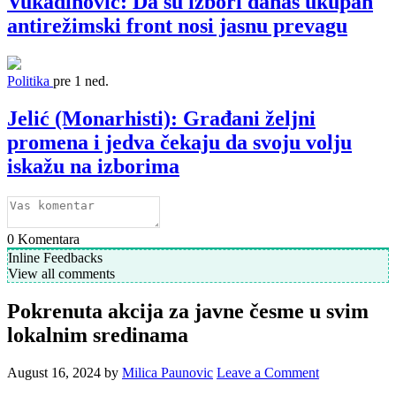
Vukadinović: Da su izbori danas ukupan
antirežimski front nosi jasnu prevagu
Politika
pre 1 ned.
Jelić (Monarhisti): Građani željni
promena i jedva čekaju da svoju volju
iskažu na izborima
0
Komentara
Inline Feedbacks
View all comments
Pokrenuta akcija za javne česme u svim
lokalnim sredinama
August 16, 2024
by
Milica Paunovic
Leave a Comment