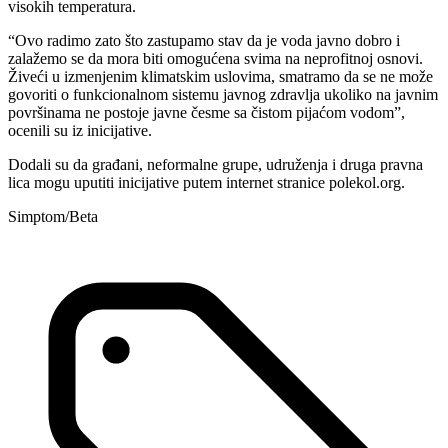
visokih temperatura.
“Ovo radimo zato što zastupamo stav da je voda javno dobro i
zalažemo se da mora biti omogućena svima na neprofitnoj osnovi.
Živeći u izmenjenim klimatskim uslovima, smatramo da se ne može
govoriti o funkcionalnom sistemu javnog zdravlja ukoliko na javnim
površinama ne postoje javne česme sa čistom pijaćom vodom”,
ocenili su iz inicijative.
Dodali su da građani, neformalne grupe, udruženja i druga pravna
lica mogu uputiti inicijative putem internet stranice polekol.org.
Simptom/Beta