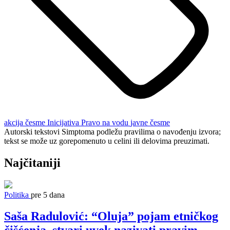
akcija
česme
Inicijativa Pravo na vodu
javne česme
Autorski tekstovi Simptoma podležu pravilima o navođenju izvora;
tekst se može uz gorepomenuto u celini ili delovima preuzimati.
Najčitaniji
Politika
pre 5 dana
Saša Radulović: “Oluja” pojam etničkog