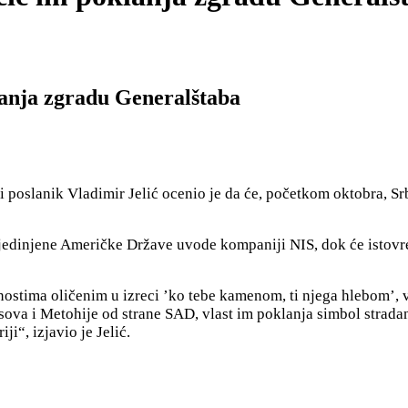
anja zgradu Generalštaba
 poslanik Vladimir Jelić ocenio je da će, početkom oktobra, Sr
 Sjedinjene Američke Države uvode kompaniji NIS, dok će istovr
ostima oličenim u izreci ’ko tebe kamenom, ti njega hlebom’, 
ova i Metohije od strane SAD, vlast im poklanja simbol
strada
ji“, izjavio je Jelić.