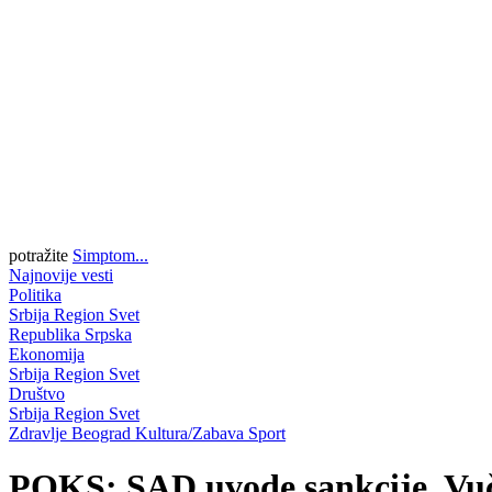
potražite
Simptom...
Najnovije vesti
Politika
Srbija
Region
Svet
Republika Srpska
Ekonomija
Srbija
Region
Svet
Društvo
Srbija
Region
Svet
Zdravlje
Beograd
Kultura/Zabava
Sport
POKS: SAD uvode sankcije, Vuč