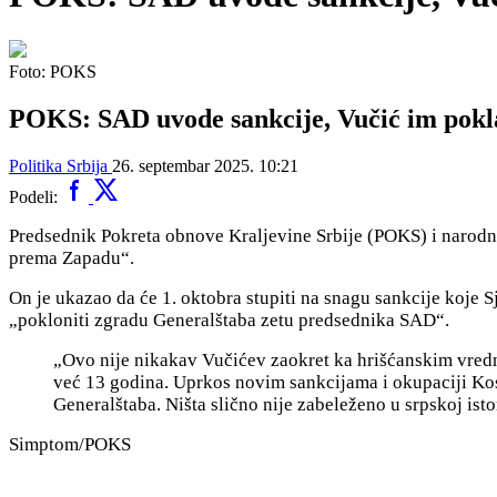
Foto: POKS
POKS: SAD uvode sankcije, Vučić im pokl
Politika
Srbija
26. septembar 2025. 10:21
Podeli:
Predsednik Pokreta obnove Kraljevine Srbije (POKS) i narodni
prema Zapadu“.
On je ukazao da će 1. oktobra stupiti na snagu sankcije koje
„pokloniti zgradu Generalštaba zetu predsednika SAD“.
„Ovo nije nikakav Vučićev zaokret ka hrišćanskim vredn
već 13 godina. Uprkos novim sankcijama i okupaciji Kos
Generalštaba. Ništa slično nije zabeleženo u srpskoj istori
Simptom/POKS