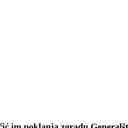
ić im poklanja zgradu Generalš