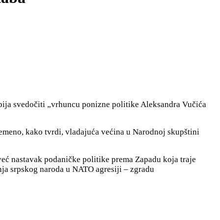
bija svedočiti „vrhuncu ponizne politike Aleksandra Vučića
emeno, kako tvrdi, vladajuća većina u Narodnoj skupštini
već nastavak podaničke politike prema Zapadu koja traje
nja srpskog naroda u NATO agresiji – zgradu