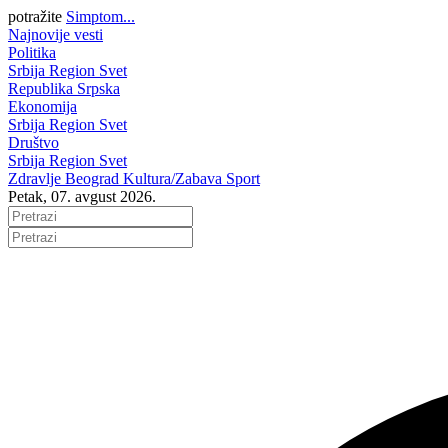
potražite
Simptom...
Najnovije vesti
Politika
Srbija
Region
Svet
Republika Srpska
Ekonomija
Srbija
Region
Svet
Društvo
Srbija
Region
Svet
Zdravlje
Beograd
Kultura/Zabava
Sport
Petak, 07. avgust 2026.