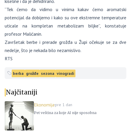
kiseline i da je dehidrirano.
“Tek ćemo da vidimo u vinima kakav ćemo aromatski
potencijal da dobijemo i kako su ove ekstremne temperature
uticale na kompletan metabolizam biljke”, konstatuje
profesor Malićanin.
Završetak berbe i prerade grožđa u Župi očekuje se za dve
nedelje, što je nekada bilo nezamislivo.
RTS
berba
grožđe
sezona
vinogradi
Najčitaniji
Ekonomija
pre 1 dan
Pet veština za koje AI nije sposobna