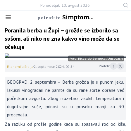
Ponedeljak, 10. avgust 2026.
Simptom...
potražite
Poranila berba u Župi – grožđe se izborilo sa
sušom, ali niko ne zna kakvo vino može da se
očekuje
Foto: Riccardo Bernucci/Unsplash
Podeli:
Ekonomija
Srbija
2. septembar 2024. 09:54
BEOGRAD, 2. septembra – Berba grožđa je u punom jeku.
Iskusni vinogradari ne pamte da su rane sorte obrane već
početkom avgusta. Zbog izuzetno visokih temperatura i
dugotrajne suše, prinosi su u proseku manji za 30
procenata.
Za razliku od prošle godine kada su spasavali rod od kiše,