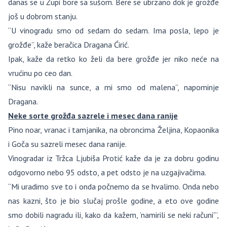
danas se u Župi bore sa sušom. Bere se ubrzano dok je grožđe
još u dobrom stanju.
“U vinogradu smo od sedam do sedam. Ima posla, lepo je
grožđe”, kaže beračica Dragana Ćirić.
Ipak, kaže da retko ko želi da bere grožđe jer niko neće na
vrućinu po ceo dan.
“Nisu navikli na sunce, a mi smo od malena”, napominje
Dragana.
Neke sorte grožđa sazrele i mesec dana ranije
Pino noar, vranac i tamjanika, na obroncima Željina, Kopaonika
i Goča su sazreli mesec dana ranije.
Vinogradar iz Tržca Ljubiša Protić kaže da je za dobru godinu
odgovorno nebo 95 odsto, a pet odsto je na uzgajivačima.
“Mi uradimo sve to i onda počnemo da se hvalimo. Onda nebo
nas kazni, što je bio slučaj prošle godine, a eto ove godine
smo dobili nagradu ili, kako da kažem, ‘namirili se neki računi'”,