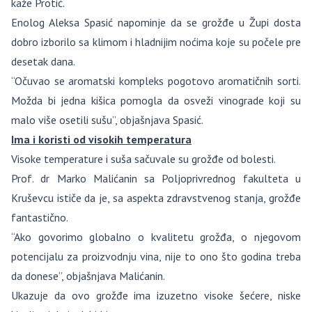
kaže Protić.
Enolog Aleksa Spasić napominje da se grožđe u Župi dosta
dobro izborilo sa klimom i hladnijim noćima koje su počele pre
desetak dana.
“Očuvao se aromatski kompleks pogotovo aromatičnih sorti.
Možda bi jedna kišica pomogla da osveži vinograde koji su
malo više osetili sušu”, objašnjava Spasić.
Ima i koristi od visokih temperatura
Visoke temperature i suša sačuvale su grožđe od bolesti.
Prof. dr Marko Malićanin sa Poljoprivrednog fakulteta u
Kruševcu ističe da je, sa aspekta zdravstvenog stanja, grožđe
fantastično.
“Ako govorimo globalno o kvalitetu grožđa, o njegovom
potencijalu za proizvodnju vina, nije to ono što godina treba
da donese”, objašnjava Malićanin.
Ukazuje da ovo grožđe ima izuzetno visoke šećere, niske