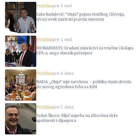
Politika
pre 1 ned.
Saša Radulović: “Oluja” pojam etničkog čišćenja,
stvari uvek nazivati pravim imenom
Politika
pre 1 ned.
MONARHISTI: Građani nisu krivi za vrućine i kolaps
EPS-a, nego vlasnik pečenjare
Politika
pre 6 dana
NADA: „Oluja“ nije završena – politika vlasti dovela
do novog egzodusa Srba sa KiM
Politika
pre 2 dana
Srđan Škoro: Ključ uspeha na izborima drže
apstinenti i dijaspora