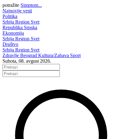
potražite
Simptom...
Najnovije vesti
Politika
Srbija
Region
Svet
Republika Srpska
Ekonomija
Srbija
Region
Svet
Društvo
Srbija
Region
Svet
Zdravlje
Beograd
Kultura/Zabava
Sport
Subota, 08. avgust 2026.