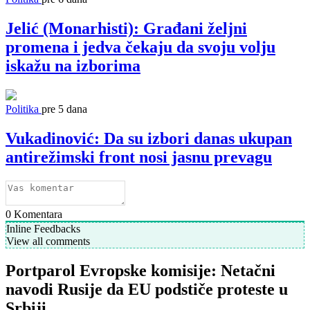
Jelić (Monarhisti): Građani željni
promena i jedva čekaju da svoju volju
iskažu na izborima
Politika
pre 5 dana
Vukadinović: Da su izbori danas ukupan
antirežimski front nosi jasnu prevagu
0
Komentara
Inline Feedbacks
View all comments
Portparol Evropske komisije: Netačni
navodi Rusije da EU podstiče proteste u
Srbiji