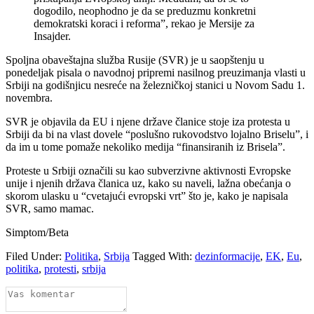
dogodilo, neophodno je da se preduzmu konkretni
demokratski koraci i reforma”, rekao je Mersije za
Insajder.
Spoljna obaveštajna služba Rusije (SVR) je u saopštenju u
ponedeljak pisala o navodnoj pripremi nasilnog preuzimanja vlasti u
Srbiji na godišnjicu nesreće na železničkoj stanici u Novom Sadu 1.
novembra.
SVR je objavila da EU i njene države članice stoje iza protesta u
Srbiji da bi na vlast dovele “poslušno rukovodstvo lojalno Briselu”, i
da im u tome pomaže nekoliko medija “finansiranih iz Brisela”.
Proteste u Srbiji označili su kao subverzivne aktivnosti Evropske
unije i njenih država članica uz, kako su naveli, lažna obećanja o
skorom ulasku u “cvetajući evropski vrt” što je, kako je napisala
SVR, samo mamac.
Simptom/Beta
Filed Under:
Politika
,
Srbija
Tagged With:
dezinformacije
,
EK
,
Eu
,
politika
,
protesti
,
srbija