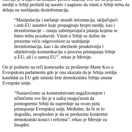
mediji u Srbiji proširili taj narativ i naglasio da vlasti u Srbiji treba da
deluju na suzbijanju dezinformacija.
“Manipulacija i mešanje stranih informacija, uključujući
i anti-EU narative koje propagiraju brojni mediji, kao i
dezinformacije – ostaju zabrinjavajuća pitanja kojima se
hitno treba pozabaviti. Vlasti u Srbiji su dužne da
preuzmu veću odgovornost za suzbijanje
dezinformacija, kao i da obezbede proaktivniju i
objektivniju komunikaciju o procesu pristupanja Srbije
u EU, ali i o samoj EU”, rekao je Mersije.
On je podsetio na reči komesarke za proširenje Marte Kos u
Evropskom parlamentu gde je ona ukazala da je Srbija zemlja
kandidat za EU gde istinski žele demokratsku Srbiju unutar
Evropske unije.
“Nastavićemo sa konstruktivnim angažovanjem i
učinićemo sve što je u našoj mogućnosti da
pomognemo Srbiji da napreduje na svom putu
pristupanja Evropskoj uniji. Međutim, da bi se to
dogodilo, neophodno je da se preduzmu konkretni
demokratski koraci i reforma”, rekao je Mersije za
Insajder.