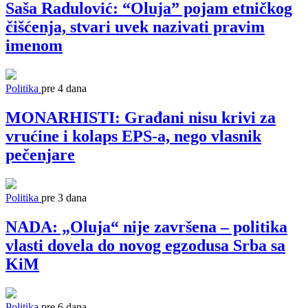
Saša Radulović: “Oluja” pojam etničkog
čišćenja, stvari uvek nazivati pravim
imenom
Politika
pre 4 dana
MONARHISTI: Građani nisu krivi za
vrućine i kolaps EPS-a, nego vlasnik
pečenjare
Politika
pre 3 dana
NADA: „Oluja“ nije završena – politika
vlasti dovela do novog egzodusa Srba sa
KiM
Politika
pre 6 dana