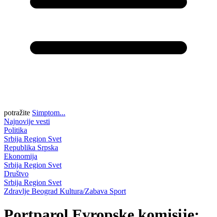
potražite
Simptom...
Najnovije vesti
Politika
Srbija
Region
Svet
Republika Srpska
Ekonomija
Srbija
Region
Svet
Društvo
Srbija
Region
Svet
Zdravlje
Beograd
Kultura/Zabava
Sport
Portparol Evropske komisije: