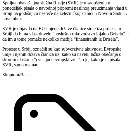
Spoljna obaveštajna služba Rusije (SVR) je u saopštenju u
ponedeljak pisala o navodnoj pripremi nasilnog preuzimanja vlasti u
Srbiji na godišnjicu nesreće na železničkoj stanici u Novom Sadu 1.
novembra.
SVR je objavila da EU i njene države članice stoje iza protesta u
Srbiji da bi na vlast dovele “poslušno rukovodstvo lojalno Briselu”, i
da im u tome pomaže nekoliko medija “finansiranih iz Brisela”.
Proteste u Srbiji označili su kao subverzivne aktivnosti Evropske
unije i njenih država članica uz, kako su naveli, lažna obećanja o
skorom ulasku u “cvetajući evropski vrt” što je, kako je napisala
SVR, samo mamac.
Simptom/Beta