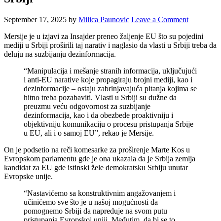
September 17, 2025
by
Milica Paunovic
Leave a Comment
Mersije je u izjavi za Insajder preneo žaljenje EU što su pojedini
mediji u Srbiji proširili taj narativ i naglasio da vlasti u Srbiji treba da
deluju na suzbijanju dezinformacija.
“Manipulacija i mešanje stranih informacija, uključujući
i anti-EU narative koje propagiraju brojni mediji, kao i
dezinformacije – ostaju zabrinjavajuća pitanja kojima se
hitno treba pozabaviti. Vlasti u Srbiji su dužne da
preuzmu veću odgovornost za suzbijanje
dezinformacija, kao i da obezbede proaktivniju i
objektivniju komunikaciju o procesu pristupanja Srbije
u EU, ali i o samoj EU”, rekao je Mersije.
On je podsetio na reči komesarke za proširenje Marte Kos u
Evropskom parlamentu gde je ona ukazala da je Srbija zemlja
kandidat za EU gde istinski žele demokratsku Srbiju unutar
Evropske unije.
“Nastavićemo sa konstruktivnim angažovanjem i
učinićemo sve što je u našoj mogućnosti da
pomognemo Srbiji da napreduje na svom putu
pristupanja Evropskoj uniji. Međutim, da bi se to