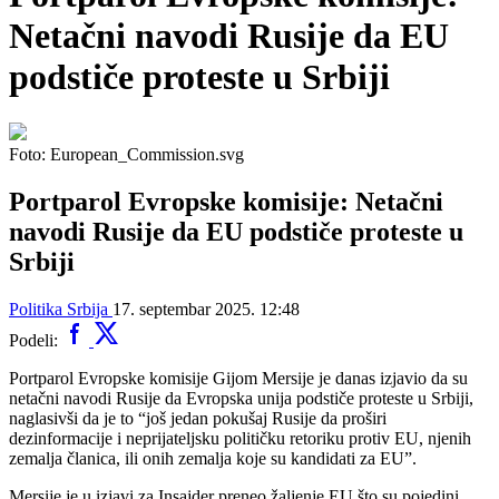
Netačni navodi Rusije da EU
podstiče proteste u Srbiji
Foto: European_Commission.svg
Portparol Evropske komisije: Netačni
navodi Rusije da EU podstiče proteste u
Srbiji
Politika
Srbija
17. septembar 2025. 12:48
Podeli:
Portparol Evropske komisije Gijom Mersije je danas izjavio da su
netačni navodi Rusije da Evropska unija podstiče proteste u Srbiji,
naglasivši da je to “još jedan pokušaj Rusije da proširi
dezinformacije i neprijateljsku političku retoriku protiv EU, njenih
zemalja članica, ili onih zemalja koje su kandidati za EU”.
Mersije je u izjavi za Insajder preneo žaljenje EU što su pojedini