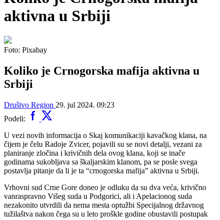
aktivna u Srbiji
Foto: Pixabay
Koliko je Crnogorska mafija aktivna u
Srbiji
Društvo
Region
29. jul 2024. 09:23
Podeli:
U vezi novih informacija o Skaj komunikaciji kavačkog klana, na
čijem je čelu Radoje Zvicer, pojavili su se novi detalji, vezani za
planiranje zločina i krivičnih dela ovog klana, koji se inače
godinama sukobljava sa škaljarskim klanom, pa se posle svega
postavlja pitanje da li je ta “crnogorska mafija” aktivna u Srbiji.
Vrhovni sud Crne Gore doneo je odluku da su dva veća, krivično
vanraspravno Višeg suda u Podgorici, ali i Apelacionog suda
nezakonito utvrdili da nema mesta optužbi Specijalnog državnog
tužilaštva nakon čega su u leto proškle godine obustavili postupak