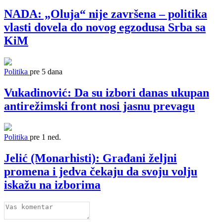
NADA: „Oluja“ nije završena – politika
vlasti dovela do novog egzodusa Srba sa
KiM
Politika
pre 5 dana
Vukadinović: Da su izbori danas ukupan
antirežimski front nosi jasnu prevagu
Politika
pre 1 ned.
Jelić (Monarhisti): Građani željni
promena i jedva čekaju da svoju volju
iskažu na izborima