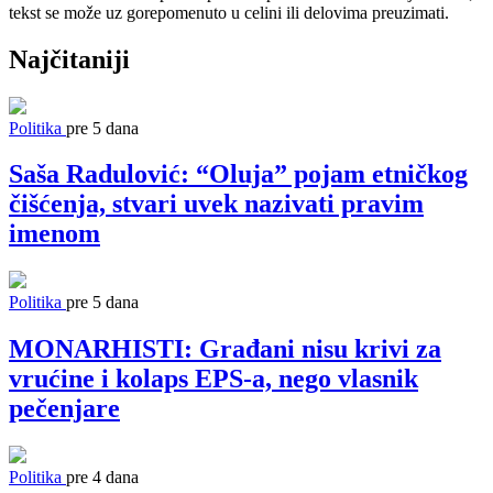
tekst se može uz gorepomenuto u celini ili delovima preuzimati.
Najčitaniji
Politika
pre 5 dana
Saša Radulović: “Oluja” pojam etničkog
čišćenja, stvari uvek nazivati pravim
imenom
Politika
pre 5 dana
MONARHISTI: Građani nisu krivi za
vrućine i kolaps EPS-a, nego vlasnik
pečenjare
Politika
pre 4 dana