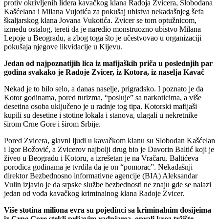
protiv okrivljenih lidera kavačkog klana Radoja Zvicera, Slobodana
Kašćelana i Milana Vujotića za pokušaj ubistva nekadašnjeg šefa
škaljarskog klana Jovana Vukotića. Zvicer se tom optužnicom,
između ostalog, tereti da je naredio monstruozno ubistvo Milana
Lepoje u Beogradu, a zbog toga što je učestvovao u organizaciji
pokušaja njegove likvidacije u Kijevu.
Jedan od najpoznatijih lica iz mafijaških priča u poslednjih par
godina svakako je Radoje Zvicer, iz Kotora, iz naselja Kavač
Nekad je to bilo selo, a danas naselje, prigradsko. I poznato je da
Kotor godinama, pored turizma, “posluje” sa narkoticima, a više
desetina osoba uključeno je u radnje tog tipa. Kotorski mafijaši
kupili su desetine i stotine lokala i stanova, ulagali u nekretnike
širom Crne Gore i širom Srbije.
Pored Zvicera, glavni ljudi u kavačkom klanu su Slobodan Kašćelan
i Igor Božović, a Zvicerov najbolji drug bio je Davorin Baltić koji je
živeo u Beogradu i Kotoru, a izrešetan je na Vračaru. Baltićeva
porodica godinama je tvrdila da je on “pomorac”. Nekadašnji
direktor Bezbednosno informativne agencije (BIA) Aleksandar
Vulin izjavio je da srpske službe bezbednosti ne znaju gde se nalazi
jedan od vođa kavačkog kriminalnog klana Radoje Zvicer.
Više stotina miliona evra su pojedinci sa kriminalnim dosijeima
iz Crne Gore stekli prljavim radnjama, oprali kroz tržište