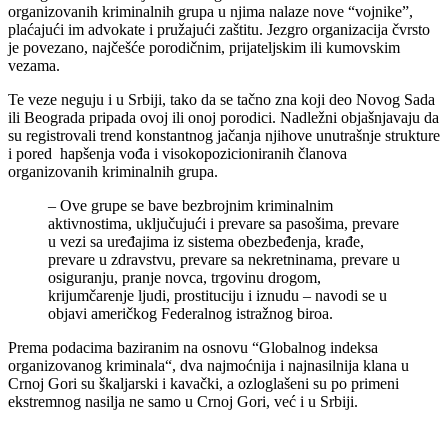
organizovanih kriminalnih grupa u njima nalaze nove “vojnike”,
plaćajući im advokate i pružajući zaštitu. Jezgro organizacija čvrsto
je povezano, najčešće porodičnim, prijateljskim ili kumovskim
vezama.
Te veze neguju i u Srbiji, tako da se tačno zna koji deo Novog Sada
ili Beograda pripada ovoj ili onoj porodici. Nadležni objašnjavaju da
su registrovali trend konstantnog jačanja njihove unutrašnje strukture
i pored hapšenja vođa i visokopozicioniranih članova
organizovanih kriminalnih grupa.
– Ove grupe se bave bezbrojnim kriminalnim
aktivnostima, uključujući i prevare sa pasošima, prevare
u vezi sa uređajima iz sistema obezbeđenja, krađe,
prevare u zdravstvu, prevare sa nekretninama, prevare u
osiguranju, pranje novca, trgovinu drogom,
krijumčarenje ljudi, prostituciju i iznudu – navodi se u
objavi američkog Federalnog istražnog biroa.
Prema podacima baziranim na osnovu “Globalnog indeksa
organizovanog kriminala“, dva najmoćnija i najnasilnija klana u
Crnoj Gori su škaljarski i kavački, a ozloglašeni su po primeni
ekstremnog nasilja ne samo u Crnoj Gori, već i u Srbiji.