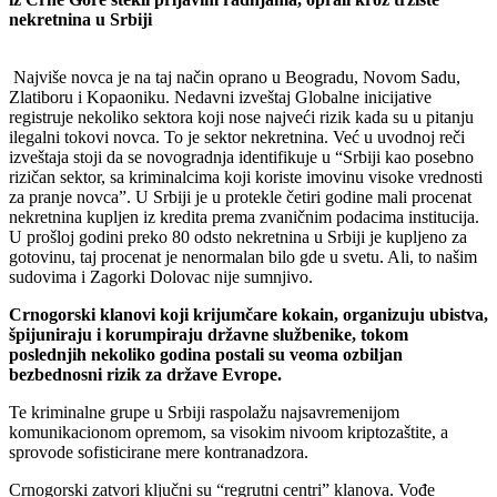
nekretnina u Srbiji
Najviše novca je na taj način oprano u Beogradu, Novom Sadu,
Zlatiboru i Kopaoniku. Nedavni izveštaj Globalne inicijative
registruje nekoliko sektora koji nose najveći rizik kada su u pitanju
ilegalni tokovi novca. To je sektor nekretnina. Već u uvodnoj reči
izveštaja stoji da se novogradnja identifikuje u “Srbiji kao posebno
rizičan sektor, sa kriminalcima koji koriste imovinu visoke vrednosti
za pranje novca”. U Srbiji je u protekle četiri godine mali procenat
nekretnina kupljen iz kredita prema zvaničnim podacima institucija.
U prošloj godini preko 80 odsto nekretnina u Srbiji je kupljeno za
gotovinu, taj procenat je nenormalan bilo gde u svetu. Ali, to našim
sudovima i Zagorki Dolovac nije sumnjivo.
Crnogorski klanovi koji krijumčare kokain, organizuju ubistva,
špijuniraju i korumpiraju državne službenike, tokom
poslednjih nekoliko godina postali su veoma ozbiljan
bezbednosni rizik za države Evrope.
Te kriminalne grupe u Srbiji raspolažu najsavremenijom
komunikacionom opremom, sa visokim nivoom kriptozaštite, a
sprovode sofisticirane mere kontranadzora.
Crnogorski zatvori ključni su “regrutni centri” klanova. Vođe