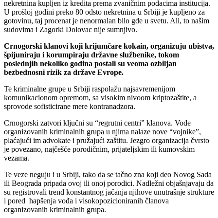
nekretnina kupljen iz kredita prema zvaničnim podacima institucija.
U prošloj godini preko 80 odsto nekretnina u Srbiji je kupljeno za
gotovinu, taj procenat je nenormalan bilo gde u svetu. Ali, to našim
sudovima i Zagorki Dolovac nije sumnjivo.
Crnogorski klanovi koji krijumčare kokain, organizuju ubistva,
špijuniraju i korumpiraju državne službenike, tokom
poslednjih nekoliko godina postali su veoma ozbiljan
bezbednosni rizik za države Evrope.
Te kriminalne grupe u Srbiji raspolažu najsavremenijom
komunikacionom opremom, sa visokim nivoom kriptozaštite, a
sprovode sofisticirane mere kontranadzora.
Crnogorski zatvori ključni su “regrutni centri” klanova. Vođe
organizovanih kriminalnih grupa u njima nalaze nove “vojnike”,
plaćajući im advokate i pružajući zaštitu. Jezgro organizacija čvrsto
je povezano, najčešće porodičnim, prijateljskim ili kumovskim
vezama.
Te veze neguju i u Srbiji, tako da se tačno zna koji deo Novog Sada
ili Beograda pripada ovoj ili onoj porodici. Nadležni objašnjavaju da
su registrovali trend konstantnog jačanja njihove unutrašnje strukture
i pored hapšenja vođa i visokopozicioniranih članova
organizovanih kriminalnih grupa.