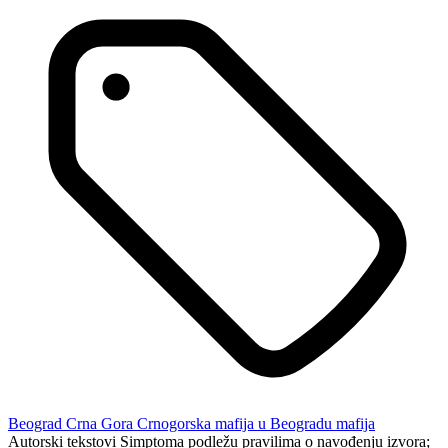
Beograd
Crna Gora
Crnogorska mafija u Beogradu
mafija
Autorski tekstovi Simptoma podležu pravilima o navođenju izvora;