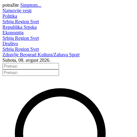
potražite
Simptom...
Najnovije vesti
Politika
Srbija
Region
Svet
Republika Srpska
Ekonomija
Srbija
Region
Svet
Društvo
Srbija
Region
Svet
Zdravlje
Beograd
Kultura/Zabava
Sport
Subota, 08. avgust 2026.