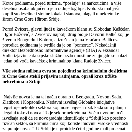
Kotor godinama, pored turizma, “posluje” sa narkoticima, a više
desetina osoba uključeno je u radnje tog tipa. Kotorski mafijaši
kupili su desetine i stotine lokala i stanova, ulagali u nekretnike
širom Crne Gore i širom Srbije.
Pored Zvicera, glavni ljudi u kavačkom klanu su Slobodan Kašćelan
i Igor Božović, a Zvicerov najbolji drug bio je Davorin Baltić koji je
živeo u Beogradu i Kotoru, a izrešetan je na Vračaru. Baltićeva
porodica godinama je tvrdila da je on “pomorac”. Nekadašnji
direktor Bezbednosno informativne agencije (BIA) Aleksandar
Vulin izjavio je da srpske službe bezbednosti ne znaju gde se nalazi
jedan od vođa kavačkog kriminalnog klana Radoje Zvicer.
Više stotina miliona evra su pojedinci sa kriminalnim dosijeima
iz Crne Gore stekli prljavim radnjama, oprali kroz tržište
nekretnina u Srbiji
Najviše novca je na taj način oprano u Beogradu, Novom Sadu,
Zlatiboru i Kopaoniku. Nedavni izveštaj Globalne inicijative
registruje nekoliko sektora koji nose najveći rizik kada su u pitanju
ilegalni tokovi novca. To je sektor nekretnina. Već u uvodnoj reči
izveštaja stoji da se novogradnja identifikuje u “Srbiji kao posebno
rizičan sektor, sa kriminalcima koji koriste imovinu visoke vrednosti
za pranje novca”. U Srbiji je u protekle četiri godine mali procenat