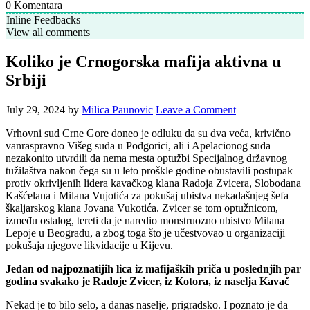
0
Komentara
Inline Feedbacks
View all comments
Koliko je Crnogorska mafija aktivna u
Srbiji
July 29, 2024
by
Milica Paunovic
Leave a Comment
Vrhovni sud Crne Gore doneo je odluku da su dva veća, krivično
vanraspravno Višeg suda u Podgorici, ali i Apelacionog suda
nezakonito utvrdili da nema mesta optužbi Specijalnog državnog
tužilaštva nakon čega su u leto proškle godine obustavili postupak
protiv okrivljenih lidera kavačkog klana Radoja Zvicera, Slobodana
Kašćelana i Milana Vujotića za pokušaj ubistva nekadašnjeg šefa
škaljarskog klana Jovana Vukotića. Zvicer se tom optužnicom,
između ostalog, tereti da je naredio monstruozno ubistvo Milana
Lepoje u Beogradu, a zbog toga što je učestvovao u organizaciji
pokušaja njegove likvidacije u Kijevu.
Jedan od najpoznatijih lica iz mafijaških priča u poslednjih par
godina svakako je Radoje Zvicer, iz Kotora, iz naselja Kavač
Nekad je to bilo selo, a danas naselje, prigradsko. I poznato je da