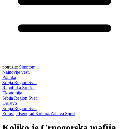
potražite
Simptom...
Najnovije vesti
Politika
Srbija
Region
Svet
Republika Srpska
Ekonomija
Srbija
Region
Svet
Društvo
Srbija
Region
Svet
Zdravlje
Beograd
Kultura/Zabava
Sport
Koliko je Crnogorska mafija