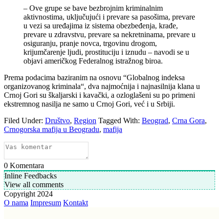
– Ove grupe se bave bezbrojnim kriminalnim
aktivnostima, uključujući i prevare sa pasošima, prevare
u vezi sa uređajima iz sistema obezbeđenja, krađe,
prevare u zdravstvu, prevare sa nekretninama, prevare u
osiguranju, pranje novca, trgovinu drogom,
krijumčarenje ljudi, prostituciju i iznudu – navodi se u
objavi američkog Federalnog istražnog biroa.
Prema podacima baziranim na osnovu “Globalnog indeksa
organizovanog kriminala“, dva najmoćnija i najnasilnija klana u
Crnoj Gori su škaljarski i kavački, a ozloglašeni su po primeni
ekstremnog nasilja ne samo u Crnoj Gori, već i u Srbiji.
Filed Under:
Društvo
,
Region
Tagged With:
Beograd
,
Crna Gora
,
Crnogorska mafija u Beogradu
,
mafija
0
Komentara
Inline Feedbacks
View all comments
Copyright 2024
O nama
Impresum
Kontakt