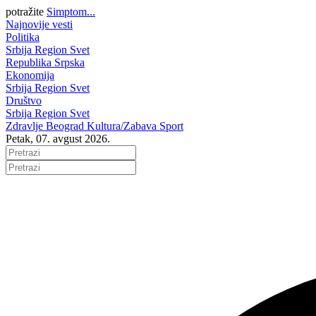
potražite
Simptom...
Najnovije vesti
Politika
Srbija
Region
Svet
Republika Srpska
Ekonomija
Srbija
Region
Svet
Društvo
Srbija
Region
Svet
Zdravlje
Beograd
Kultura/Zabava
Sport
Petak, 07. avgust 2026.