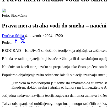
Foto: StockCake
Prava mera straha vodi do smeha – naučnici
Društvo
Srbija
4. novembar 2024. 17:20
Podeli:
BEOGRAD – Istraživači su došli do teorije koja objašnjava zašto se
Bilo da se radi o prijatelju koji iskače iz žbunja ili da se slučajno up
Naučnici su izneli teoriju zašto su prepadanja tako često praćena smeh
Popularno objašnjenje zašto određene šale ili situacije izazivaju sme
„Problem sa tom teorijom je u tome što smatramo da su razne s
Knudsen, doktor nauka i istraživač humora na Univerzitetu u Ar
Još jedna nedavno razvijana teorija zagovara da humor zahteva i kršen
Takva odstupanja od uobičajenog mogu imati mnogo različitih oblika, o