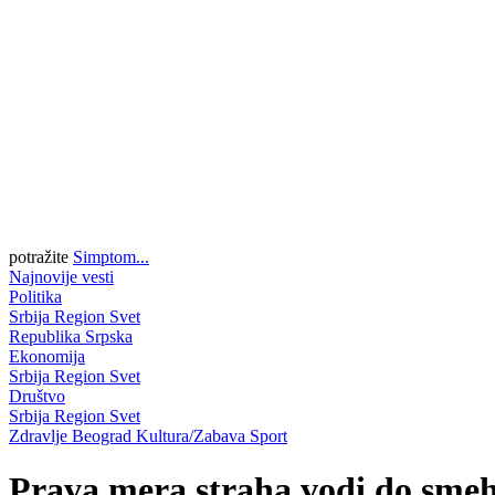
potražite
Simptom...
Najnovije vesti
Politika
Srbija
Region
Svet
Republika Srpska
Ekonomija
Srbija
Region
Svet
Društvo
Srbija
Region
Svet
Zdravlje
Beograd
Kultura/Zabava
Sport
Prava mera straha vodi do smeha