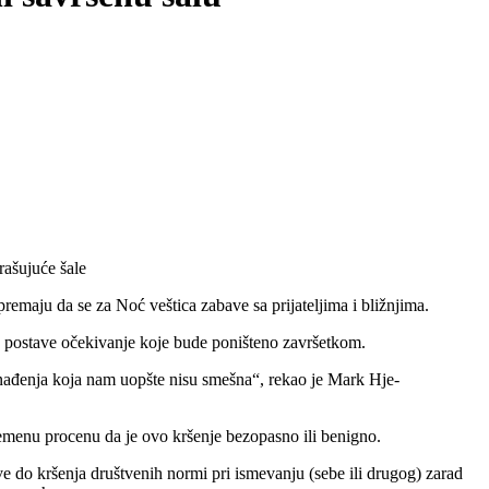
rašujuće šale
premaju da se za Noć veštica zabave sa prijateljima i bližnjima.
da postave očekivanje koje bude poništeno završetkom.
enađenja koja nam uopšte nisu smešna“, rekao je Mark Hje-
remenu procenu da je ovo kršenje bezopasno ili benigno.
e do kršenja društvenih normi pri ismevanju (sebe ili drugog) zarad