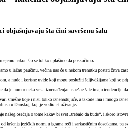
 objašnjavaju šta čini savršenu šalu
 smejemo nakon što se toliko uplašimo da poskočimo.
etljamo u lažnu paučinu, većina nas će u nekom trenutku postati žrtva zast
om, a nude i korisne uvide koji mogu poslužiti šaljivdžijama koji se pri
h je da je humor neka vrsta iznenađenja: uspešne šale imaju tendenciju 
tvari smešne koje i nisu toliko iznenađujuće, a takođe ima i mnogo izn
husu u Danskoj, koji je vodio istraživanje.
je našeg osećaja o tome kakav bi svet „trebalo da bude“, i skoro istov
d kršenja jezičkih normi u igrama reči i sarkastičnim dosetkama, pa sv