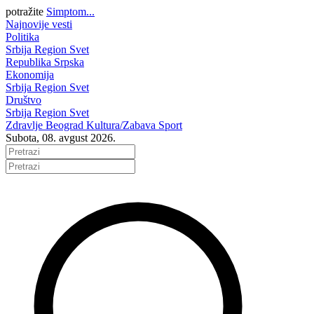
potražite
Simptom...
Najnovije vesti
Politika
Srbija
Region
Svet
Republika Srpska
Ekonomija
Srbija
Region
Svet
Društvo
Srbija
Region
Svet
Zdravlje
Beograd
Kultura/Zabava
Sport
Subota, 08. avgust 2026.