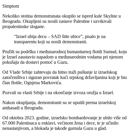
Simptom
Nekoliko stotina demonstranata okupilo se ispred kule Skyline u
Beogradu. Okupljeni su nosili zastave Palestine i uzvikivali
propalestinske slogane.
“Izrael ubija decu – SAD štite ubice”, pisalo je na
transparentu koji su nosili demonstranti.
Pružili su podršku i međunarodnoj humanitarnoj flotili Sumud, koju
je Izrael zaustavio napadom u međunarodnim vodama pri njenom
pokušaju da dostavi pomoć u Gazu.
Od Vlade Srbije zahtevaju da hitno traži puštanje iz izraelskog
zatočeništva i siguran povratak kući srpskog državljanina koji je bio
član flotile, Ognjena Markovića.
Pozvali su vlasti Srbije i na okončanje izvoza oružja u Izrael.
Nakon okupljanja, demonstranti su se uputili prema izraelskoj
ambasadi u Beogradu.
Od oktobra 2023. godine, izraelsko bombardovanje je ubilo više od
67.000 Palestinaca u enklavi, većinom žena i dece, te je učinilo
nenastanjivom, a blokada je takođe gurnula Gazu u glad.