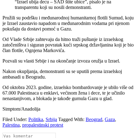
“Izrael ubija decu – SAD štite ubice”, pisalo je na
transparentu koji su nosili demonstranti.
Pružili su podršku i međunarodnoj humanitarnoj flotili Sumud, koju
je Izrael zaustavio napadom u međunarodnim vodama pri njenom
pokušaju da dostavi pomoć u Gazu.
Od Vlade Srbije zahtevaju da hitno traži puštanje iz izraelskog
zatočeništva i siguran povratak kući srpskog državljanina koji je bio
član flotile, Ognjena Markovića.
Pozvali su vlasti Srbije i na okončanje izvoza oružja u Izrael.
Nakon okupljanja, demonstranti su se uputili prema izraelskoj
ambasadi u Beogradu.
Od oktobra 2023. godine, izraelsko bombardovanje je ubilo više od
67.000 Palestinaca u enklavi, većinom žena i dece, te je učinilo
nenastanjivom, a blokada je takođe gurnula Gazu u glad.
Simptom/Anadolija
Filed Under:
Politika
,
Srbija
Tagged With:
Beograd
,
Gaza
,
Palestina
,
propalestinski protest