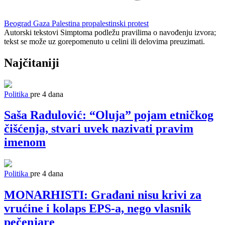
Beograd
Gaza
Palestina
propalestinski protest
Autorski tekstovi Simptoma podležu pravilima o navođenju izvora;
tekst se može uz gorepomenuto u celini ili delovima preuzimati.
Najčitaniji
Politika
pre 4 dana
Saša Radulović: “Oluja” pojam etničkog
čišćenja, stvari uvek nazivati pravim
imenom
Politika
pre 4 dana
MONARHISTI: Građani nisu krivi za
vrućine i kolaps EPS-a, nego vlasnik
pečenjare