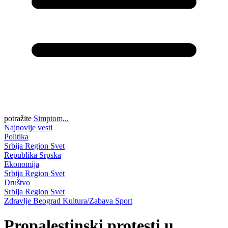
potražite
Simptom...
Najnovije vesti
Politika
Srbija
Region
Svet
Republika Srpska
Ekonomija
Srbija
Region
Svet
Društvo
Srbija
Region
Svet
Zdravlje
Beograd
Kultura/Zabava
Sport
Propalestinski protesti u