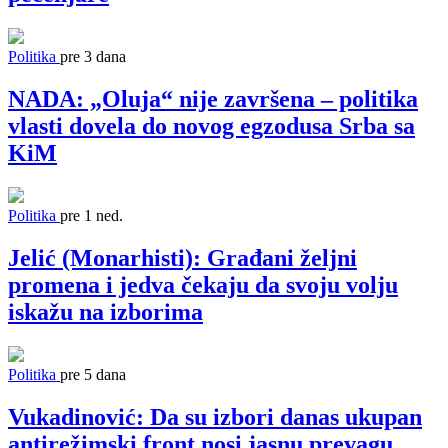
Politika
pre 3 dana
NADA: „Oluja“ nije završena – politika
vlasti dovela do novog egzodusa Srba sa
KiM
Politika
pre 1 ned.
Jelić (Monarhisti): Građani željni
promena i jedva čekaju da svoju volju
iskažu na izborima
Politika
pre 5 dana
Vukadinović: Da su izbori danas ukupan
antirežimski front nosi jasnu prevagu