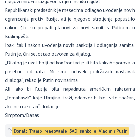
njegovi mirovni razgovori s njim „ne idu nigde“.
Republikanski predsednik je mesecima odlagao uvođenje novih
ograničenja protiv Rusije, ali je njegovo strpljenje popustilo
nakon što su propali planovi za novi samit s Putinom u
Budimpešti.
Ipak, čak i nakon uvođenja novih sankcija i odlaganja samita,
Putin je, čini se, ostao otvoren za dijalog.
„Dijalog je uvek bolji od konfrontacije ili bilo kakvih sporova, a
posebno od rata. Mi smo oduvek podržavali nastavak
dijaloga“, rekao je Putin novinarima.
Ali, ako bi Rusija bila napadnuta američkim raketama
„Tomahawk“, koje Ukrajina traži, odgovor bi bio „vrlo snažan,
ako ne i razoran“, dodao je.
Simptom/Danas
Donald Tramp
reagovanje
SAD
sankcije
Vladimir Putin