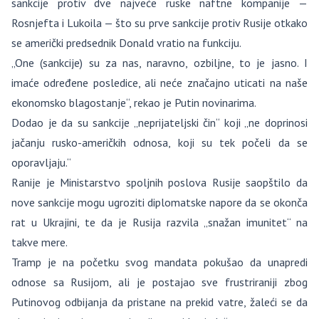
sankcije protiv dve najveće ruske naftne kompanije —
Rosnjefta i Lukoila — što su prve sankcije protiv Rusije otkako
se američki predsednik Donald vratio na funkciju.
„One (sankcije) su za nas, naravno, ozbiljne, to je jasno. I
imaće određene posledice, ali neće značajno uticati na naše
ekonomsko blagostanje“, rekao je Putin novinarima.
Dodao je da su sankcije „neprijateljski čin“ koji „ne doprinosi
jačanju rusko-američkih odnosa, koji su tek počeli da se
oporavljaju.“
Ranije je Ministarstvo spoljnih poslova Rusije saopštilo da
nove sankcije mogu ugroziti diplomatske napore da se okonča
rat u Ukrajini, te da je Rusija razvila „snažan imunitet“ na
takve mere.
Tramp je na početku svog mandata pokušao da unapredi
odnose sa Rusijom, ali je postajao sve frustriraniji zbog
Putinovog odbijanja da pristane na prekid vatre, žaleći se da