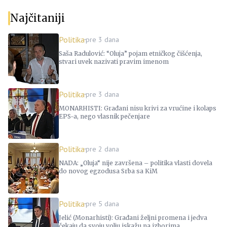
Najčitaniji
Politika
pre 3 dana
Saša Radulović: “Oluja” pojam etničkog čišćenja,
stvari uvek nazivati pravim imenom
Politika
pre 3 dana
MONARHISTI: Građani nisu krivi za vrućine i kolaps
EPS-a, nego vlasnik pečenjare
Politika
pre 2 dana
NADA: „Oluja“ nije završena – politika vlasti dovela
do novog egzodusa Srba sa KiM
Politika
pre 5 dana
Jelić (Monarhisti): Građani željni promena i jedva
čekaju da svoju volju iskažu na izborima