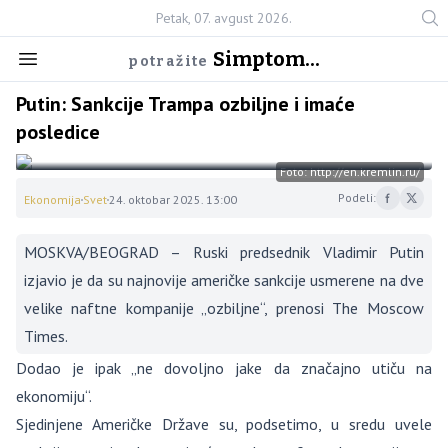
Petak, 07. avgust 2026.
Simptom...
potražite
Putin: Sankcije Trampa ozbiljne i imaće
posledice
Foto: http://en.kremlin.ru/
Podeli:
Ekonomija
Svet
24. oktobar 2025. 13:00
MOSKVA/BEOGRAD – Ruski predsednik Vladimir Putin
izjavio je da su najnovije američke sankcije usmerene na dve
velike naftne kompanije „ozbiljne“, prenosi The Moscow
Times.
Dodao je ipak „ne dovoljno jake da značajno utiču na
ekonomiju“.
Sjedinjene Američke Države su, podsetimo, u sredu uvele