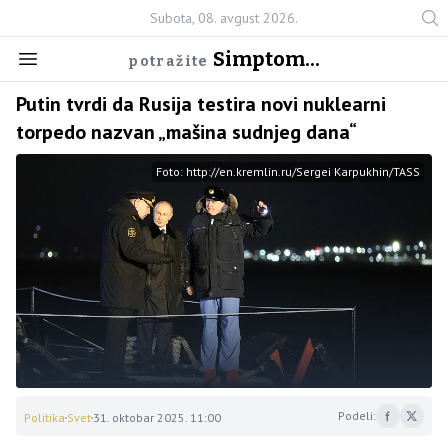
Subota, 08. avgust 2026.
Simptom...
potražite
Putin tvrdi da Rusija testira novi nuklearni
torpedo nazvan „mašina sudnjeg dana“
Foto: http://en.kremlin.ru/Sergei Karpukhin/TASS
Podeli:
Politika
Svet
31. oktobar 2025. 11:00