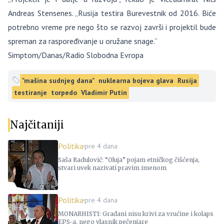
Andreas Stensenes. „Rusija testira Burevestnik od 2016. Biće
potrebno vreme pre nego što se razvoj završi i projektil bude
spreman za raspoređivanje u oružane snage.“
Simptom/Danas/Radio Slobodna Evropa
"mašina sudnjeg dana"
nuklearna bojeva glava
Rusija
testiranje
torpedo
Vladimir Putin
Najčitaniji
Politika
pre 4 dana
Saša Radulović: “Oluja” pojam etničkog čišćenja,
stvari uvek nazivati pravim imenom
Politika
pre 4 dana
MONARHISTI: Građani nisu krivi za vrućine i kolaps
EPS-a, nego vlasnik pečenjare