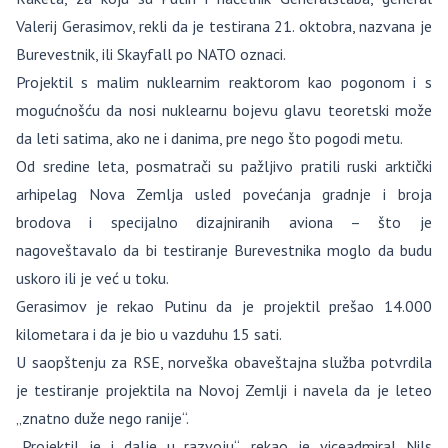
Valerij Gerasimov, rekli da je testirana 21. oktobra, nazvana je
Burevestnik, ili Skayfall po NATO oznaci.
Projektil s malim nuklearnim reaktorom kao pogonom i s
mogućnošću da nosi nuklearnu bojevu glavu teoretski može
da leti satima, ako ne i danima, pre nego što pogodi metu.
Od sredine leta, posmatrači su pažljivo pratili ruski arktički
arhipelag Nova Zemlja usled povećanja gradnje i broja
brodova i specijalno dizajniranih aviona – što je
nagoveštavalo da bi testiranje Burevestnika moglo da budu
uskoro ili je već u toku.
Gerasimov je rekao Putinu da je projektil prešao 14.000
kilometara i da je bio u vazduhu 15 sati.
U saopštenju za RSE, norveška obaveštajna služba potvrdila
je testiranje projektila na Novoj Zemlji i navela da je leteo
„znatno duže nego ranije“.
„Projektil je i dalje u razvoju“, rekao je viceadmiral Nils