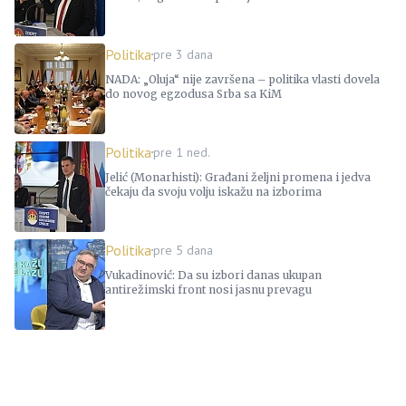
Politika
pre 3 dana
NADA: „Oluja“ nije završena – politika vlasti dovela
do novog egzodusa Srba sa KiM
Politika
pre 1 ned.
Jelić (Monarhisti): Građani željni promena i jedva
čekaju da svoju volju iskažu na izborima
Politika
pre 5 dana
Vukadinović: Da su izbori danas ukupan
antirežimski front nosi jasnu prevagu