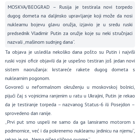
MOSKVA/BEOGRAD – Rusija je testirala novi torpedo
dugog dometa na daljinsko upravljanje koji može da nosi
nuklearnu bojevu glavu oružja, izjavio je u sredu ruski
predsednik Vladimir Putin za oružje koje su neki stručnjaci
nazvali „mašinom sudnjeg dana“.
Ta objava je usledila nekoliko dana pošto su Putin i najviši
ruski vojni oficir objavili da je uspešno testiran još jedan novi
sistem naoružanja: krstareće rakete dugog dometa s
nuklearnim pogonom.
Govoreći u neformalnom okruženju u moskovskoj bolnici,
pijući čaj s vojnicima ranjenim u ratu u Ukrajini, Putin je rekao
da je testiranje torpeda – nazvanog Status-6 ili Posejdon –
sprovedeno dan ranije.
„Prvi put smo uspeli ne samo da ga lansiramo motorom s
podmornice, već i da pokrenemo nuklearnu jedinicu na njemu“,
rekao je on. „Nema ničeg sličnog ovome.“