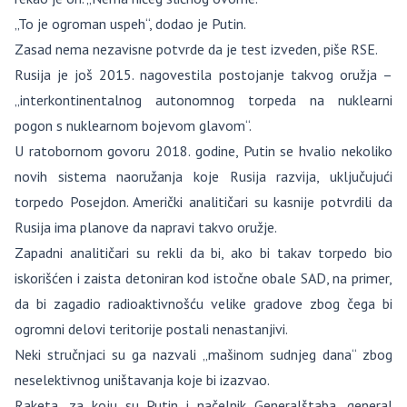
„To je ogroman uspeh“, dodao je Putin.
Zasad nema nezavisne potvrde da je test izveden, piše RSE.
Rusija je još 2015. nagovestila postojanje takvog oružja –
„interkontinentalnog autonomnog torpeda na nuklearni
pogon s nuklearnom bojevom glavom“.
U ratobornom govoru 2018. godine, Putin se hvalio nekoliko
novih sistema naoružanja koje Rusija razvija, uključujući
torpedo Posejdon. Američki analitičari su kasnije potvrdili da
Rusija ima planove da napravi takvo oružje.
Zapadni analitičari su rekli da bi, ako bi takav torpedo bio
iskorišćen i zaista detoniran kod istočne obale SAD, na primer,
da bi zagadio radioaktivnošću velike gradove zbog čega bi
ogromni delovi teritorije postali nenastanjivi.
Neki stručnjaci su ga nazvali „mašinom sudnjeg dana“ zbog
neselektivnog uništavanja koje bi izazvao.
Raketa, za koju su Putin i načelnik Generalštaba, general