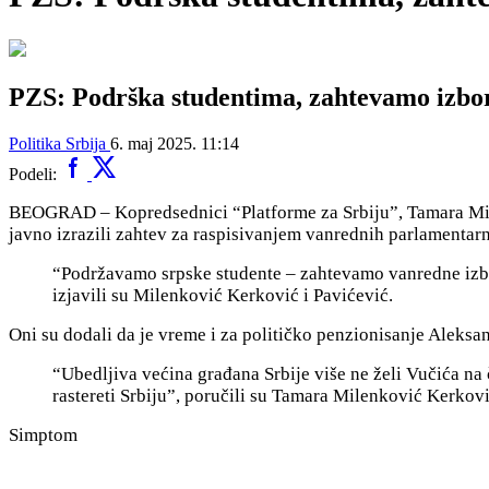
PZS: Podrška studentima, zahtevamo izbo
Politika
Srbija
6. maj 2025. 11:14
Podeli:
BEOGRAD – Kopredsednici “Platforme za Srbiju”, Tamara Milen
javno izrazili zahtev za raspisivanjem vanrednih parlamentarn
“Podržavamo srpske studente – zahtevamo vanredne izbor
izjavili su Milenković Kerković i Pavićević.
Oni su dodali da je vreme i za političko penzionisanje Aleksa
“Ubedljiva većina građana Srbije više ne želi Vučića na
rastereti Srbiju”, poručili su Tamara Milenković Kerkovi
Simptom