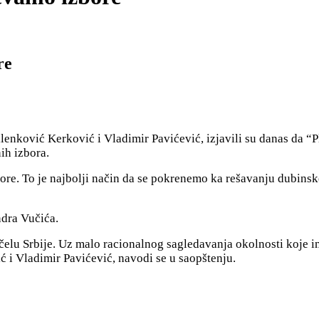
re
ković Kerković i Vladimir Pavićević, izjavili su danas da “Pl
ih izbora.
e. To je najbolji način da se pokrenemo ka rešavanju dubinske 
ndra Vučića.
 čelu Srbije. Uz malo racionalnog sagledavanja okolnosti koje 
ć i Vladimir Pavićević, navodi se u saopštenju.