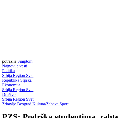
potražite
Simptom...
Najnovije vesti
Politika
Srbija
Region
Svet
Republika Srpska
Ekonomija
Srbija
Region
Svet
Društvo
Srbija
Region
Svet
Zdravlje
Beograd
Kultura/Zabava
Sport
PZS: Podrška studentima, zaht