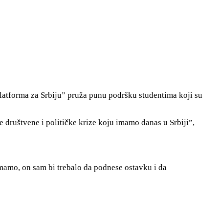
atforma za Srbiju” pruža punu podršku studentima koji su
društvene i političke krize koju imamo danas u Srbiji”,
imamo, on sam bi trebalo da podnese ostavku i da