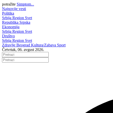
potražite
Simptom...
Najnovije vesti
Politika
Srbija
Region
Svet
Republika Srpska
Ekonomija
Srbija
Region
Svet
Društvo
Srbija
Region
Svet
Zdravlje
Beograd
Kultura/Zabava
Sport
Četvrtak, 06. avgust 2026.