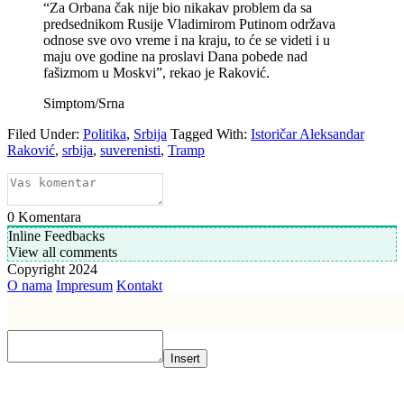
“Za Orbana čak nije bio nikakav problem da sa
predsednikom Rusije Vladimirom Putinom održava
odnose sve ovo vreme i na kraju, to će se videti i u
maju ove godine na proslavi Dana pobede nad
fašizmom u Moskvi”, rekao je Raković.
Simptom/Srna
Filed Under:
Politika
,
Srbija
Tagged With:
Istoričar Aleksandar
Raković
,
srbija
,
suverenisti
,
Tramp
0
Komentara
Inline Feedbacks
View all comments
Copyright 2024
O nama
Impresum
Kontakt
Insert