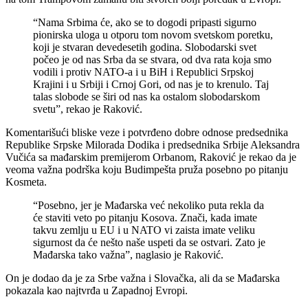
“Nama Srbima će, ako se to dogodi pripasti sigurno
pionirska uloga u otporu tom novom svetskom poretku,
koji je stvaran devedesetih godina. Slobodarski svet
počeo je od nas Srba da se stvara, od dva rata koja smo
vodili i protiv NATO-a i u BiH i Republici Srpskoj
Krajini i u Srbiji i Crnoj Gori, od nas je to krenulo. Taj
talas slobode se širi od nas ka ostalom slobodarskom
svetu”, rekao je Raković.
Komentarišući bliske veze i potvrđeno dobre odnose predsednika
Republike Srpske Milorada Dodika i predsednika Srbije Aleksandra
Vučića sa mađarskim premijerom Orbanom, Raković je rekao da je
veoma važna podrška koju Budimpešta pruža posebno po pitanju
Kosmeta.
“Posebno, jer je Mađarska već nekoliko puta rekla da
će staviti veto po pitanju Kosova. Znači, kada imate
takvu zemlju u EU i u NATO vi zaista imate veliku
sigurnost da će nešto naše uspeti da se ostvari. Zato je
Mađarska tako važna”, naglasio je Raković.
On je dodao da je za Srbe važna i Slovačka, ali da se Mađarska
pokazala kao najtvrđa u Zapadnoj Evropi.