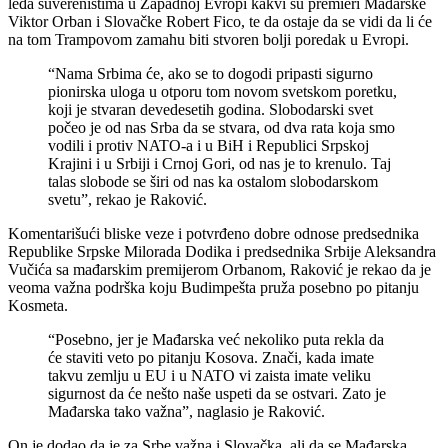
leđa suverenistima u Zapadnoj Evropi kakvi su premieri Mađarske
Viktor Orban i Slovačke Robert Fico, te da ostaje da se vidi da li će
na tom Trampovom zamahu biti stvoren bolji poredak u Evropi.
“Nama Srbima će, ako se to dogodi pripasti sigurno
pionirska uloga u otporu tom novom svetskom poretku,
koji je stvaran devedesetih godina. Slobodarski svet
počeo je od nas Srba da se stvara, od dva rata koja smo
vodili i protiv NATO-a i u BiH i Republici Srpskoj
Krajini i u Srbiji i Crnoj Gori, od nas je to krenulo. Taj
talas slobode se širi od nas ka ostalom slobodarskom
svetu”, rekao je Raković.
Komentarišući bliske veze i potvrđeno dobre odnose predsednika
Republike Srpske Milorada Dodika i predsednika Srbije Aleksandra
Vučića sa mađarskim premijerom Orbanom, Raković je rekao da je
veoma važna podrška koju Budimpešta pruža posebno po pitanju
Kosmeta.
“Posebno, jer je Mađarska već nekoliko puta rekla da
će staviti veto po pitanju Kosova. Znači, kada imate
takvu zemlju u EU i u NATO vi zaista imate veliku
sigurnost da će nešto naše uspeti da se ostvari. Zato je
Mađarska tako važna”, naglasio je Raković.
On je dodao da je za Srbe važna i Slovačka, ali da se Mađarska