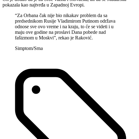
pokazala kao najtvrđa u Zapadnoj Evropi.
“Za Orbana čak nije bio nikakav problem da sa
predsednikom Rusije Vladimirom Putinom održava
odnose sve ovo vreme i na kraju, to će se videti i u
maju ove godine na proslavi Dana pobede nad
fašizmom u Moskvi”, rekao je Raković.
Simptom/Srna