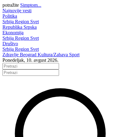
potražite
Simptom...
Najnovije vesti
Politika
Srbija
Region
Svet
Republika Srpska
Ekonomija
Srbija
Region
Svet
Društvo
Srbija
Region
Svet
Zdravlje
Beograd
Kultura/Zabava
Sport
Ponedeljak, 10. avgust 2026.