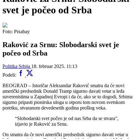
svet je počeo od Srba
Foto: Pixabay
Raković za Srnu: Slobodarski svet je
počeo od Srba
Politika
Srbija
18. februar 2025. 11:13
Podeli:
BEOGRAD – Istoričar Aleksandar Raković smatra da će novi
američki predsednik Donald Tramp sigurno davati vetar u leđa
suverenistima u Zapadnoj Evropi i da će, ako se to dogodi, Srbima
sigurno pripasti pionirska uloga u otporu tom novom svetskom
poretku, stvaranom devedesetih godina prošlog veka.
“Slobodarski svet počeo je od nas Srba da se stvara”,
izjavio je Raković za Srnu.
On smatra da će novi američki predsednik sigurno davati vetar u