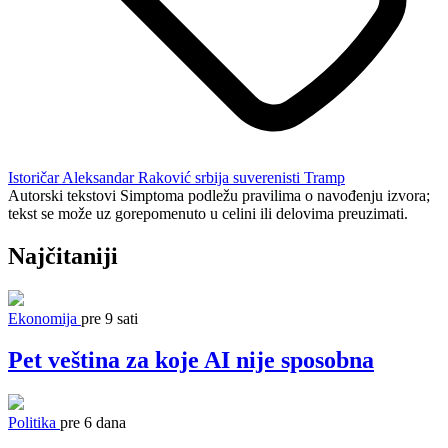
Istoričar Aleksandar Raković
srbija
suverenisti
Tramp
Autorski tekstovi Simptoma podležu pravilima o navođenju izvora;
tekst se može uz gorepomenuto u celini ili delovima preuzimati.
Najčitaniji
Ekonomija
pre 9 sati
Pet veština za koje AI nije sposobna
Politika
pre 6 dana