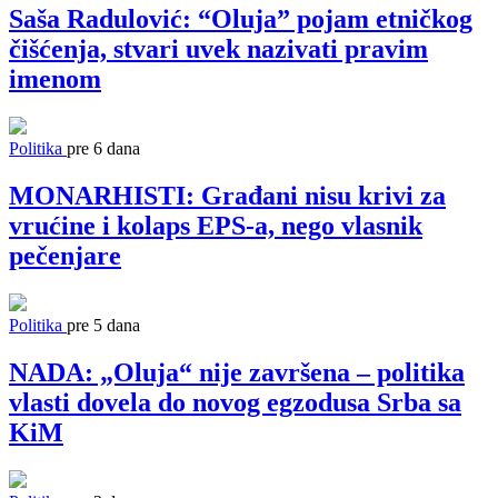
Saša Radulović: “Oluja” pojam etničkog
čišćenja, stvari uvek nazivati pravim
imenom
Politika
pre 6 dana
MONARHISTI: Građani nisu krivi za
vrućine i kolaps EPS-a, nego vlasnik
pečenjare
Politika
pre 5 dana
NADA: „Oluja“ nije završena – politika
vlasti dovela do novog egzodusa Srba sa
KiM