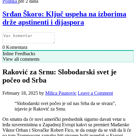
Politika
pre 2 dana
Srđan Škoro: Ključ uspeha na izborima
drže apstinenti i dijaspora
0
Komentara
Inline Feedbacks
View all comments
Raković za Srnu: Slobodarski svet je
počeo od Srba
February 18, 2025
by
Milica Paunovic
Leave a Comment
“Slobodarski svet počeo je od nas Srba da se stvara”,
izjavio je Raković za Srnu.
On smatra da će novi američki predsednik sigurno davati vetar u
leđa suverenistima u Zapadnoj Evropi kakvi su premieri Mađarske
Viktor Orban i Slovačke Robert Fico, te da ostaje da se vidi da li će
na tom Trampovom zamahu biti stvoren bolji poredak u Evropi.