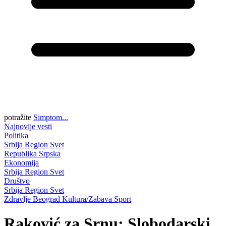
potražite
Simptom...
Najnovije vesti
Politika
Srbija
Region
Svet
Republika Srpska
Ekonomija
Srbija
Region
Svet
Društvo
Srbija
Region
Svet
Zdravlje
Beograd
Kultura/Zabava
Sport
Raković za Srnu: Slobodarski