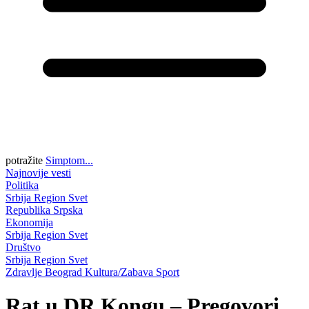
potražite
Simptom...
Najnovije vesti
Politika
Srbija
Region
Svet
Republika Srpska
Ekonomija
Srbija
Region
Svet
Društvo
Srbija
Region
Svet
Zdravlje
Beograd
Kultura/Zabava
Sport
Rat u DR Kongu – Pregovori