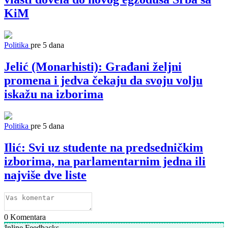
KiM
Politika
pre 5 dana
Jelić (Monarhisti): Građani željni
promena i jedva čekaju da svoju volju
iskažu na izborima
Politika
pre 5 dana
Ilić: Svi uz studente na predsedničkim
izborima, na parlamentarnim jedna ili
najviše dve liste
0
Komentara
Inline Feedbacks