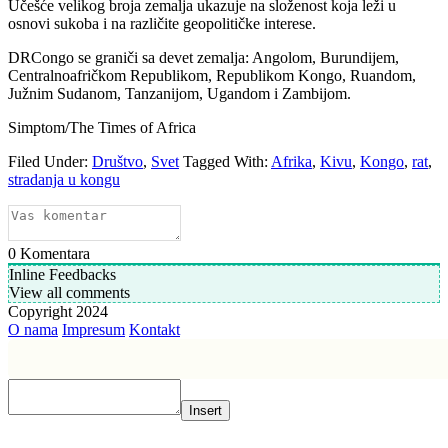
Učešće velikog broja zemalja ukazuje na složenost koja leži u
osnovi sukoba i na različite geopolitičke interese.
DRCongo se graniči sa devet zemalja: Angolom, Burundijem,
Centralnoafričkom Republikom, Republikom Kongo, Ruandom,
Južnim Sudanom, Tanzanijom, Ugandom i Zambijom.
Simptom/The Times of Africa
Filed Under:
Društvo
,
Svet
Tagged With:
Afrika
,
Kivu
,
Kongo
,
rat
,
stradanja u kongu
0
Komentara
Inline Feedbacks
View all comments
Copyright 2024
O nama
Impresum
Kontakt
Insert