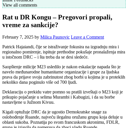
View all comments
Rat u DR Kongu – Pregovori propali,
vreme za sankcije?
February 7, 2025
by
Milica Paunovic
Leave a Comment
Patrick Hajaiandi, čije se istraživanje fokusira na izgradnju mira i
regionalno pomirenje, ispituje prethodne pokušaje pronalaženja mira
u istočnom DRC – i šta treba da se desi sledeće.
Saopštenje milicije M23 usledilo je nakon eskalacije napada što je
navelo međunarodne humanitarne organizacije i grupe za ljudska
prava da prijave svoju zabrinutost zbog borbi u kojima je u proteklih
nekoliko dana poginulo više od 700 ljudi.
Deklaraciju o prekidu vatre pomno su pratili izveštaji o M23 koji je
prikupio pojačanje u selima Murambi i Kabugizi, i da su borbe
nastavljene u Južnom Kivuu.
Kigali optužuje DRC da je ugostio Demokratske snage za
oslobođenje Ruande, najveću ilegalnu oružanu grupu koja deluje u
oblasti sukoba. Poznatija po svom francuskom akronimu, FDLR,
grupa je izjavila da namerava da zbaci vladu Ruande.