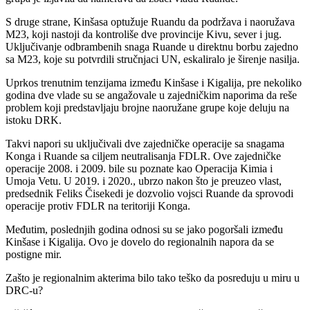
S druge strane, Kinšasa optužuje Ruandu da podržava i naoružava
M23, koji nastoji da kontroliše dve provincije Kivu, sever i jug.
Uključivanje odbrambenih snaga Ruande u direktnu borbu zajedno
sa M23, koje su potvrdili stručnjaci UN, eskaliralo je širenje nasilja.
Uprkos trenutnim tenzijama između Kinšase i Kigalija, pre nekoliko
godina dve vlade su se angažovale u zajedničkim naporima da reše
problem koji predstavljaju brojne naoružane grupe koje deluju na
istoku DRK.
Takvi napori su uključivali dve zajedničke operacije sa snagama
Konga i Ruande sa ciljem neutralisanja FDLR. Ove zajedničke
operacije 2008. i 2009. bile su poznate kao Operacija Kimia i
Umoja Vetu. U 2019. i 2020., ubrzo nakon što je preuzeo vlast,
predsednik Feliks Čisekedi je dozvolio vojsci Ruande da sprovodi
operacije protiv FDLR na teritoriji Konga.
Međutim, poslednjih godina odnosi su se jako pogoršali između
Kinšase i Kigalija. Ovo je dovelo do regionalnih napora da se
postigne mir.
Zašto je regionalnim akterima bilo tako teško da posreduju u miru u
DRC-u?