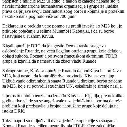
Saopštenje milicije M23 usledilo je nakon eskalacije napada što je
navelo međunarodne humanitarne organizacije i grupe za ljudska
prava da prijave svoju zabrinutost zbog borbi u kojima je u proteklih
nekoliko dana poginulo više od 700 ljudi.
Deklaraciju o prekidu vatre pomno su pratili izveštaji o M23 koji je
prikupio pojačanje u selima Murambi i Kabugizi, i da su borbe
nastavljene u Južnom Kivuu.
Kigali optužuje DRC da je ugostio Demokratske snage za
oslobođenje Ruande, najveću ilegalnu oružanu grupu koja deluje u
oblasti sukoba. Poznatija po svom francuskom akronimu, FDLR,
grupa je izjavila da namerava da zbaci vladu Ruande.
S druge strane, Kinšasa optužuje Ruandu da podržava i naoružava
M23, koji nastoji da kontroliše dve provincije Kivu, sever i jug.
Uključivanje odbrambenih snaga Ruande u direktnu borbu zajedno
sa M23, koje su potvrdili stručnjaci UN, eskaliralo je širenje nasilja.
Uprkos trenutnim tenzijama između Kinšase i Kigalija, pre nekoliko
godina dve vlade su se angažovale u zajedničkim naporima da reše
problem koji predstavljaju brojne naoružane grupe koje deluju na
istoku DRK.
Takvi napori su uključivali dve zajedničke operacije sa snagama
Konga i Ruande sa ciljem neutralisanja FDLR. Ove zajedničke