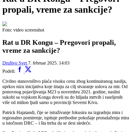
propali, vreme za sankcije?
Foto: video screenshot
Rat u DR Kongu – Pregovori propali,
vreme za sankcije?
Društvo
Svet
7. februar 2025. 14:03
Podeli:
Civilno stanovništvo plaća visoku cenu zbog kontinuiranog nasilja,
uprkos nizu inicijativa koje imaju za cilj stvaranje uslova za mir. Od
ponovnog pojavljivanja M23 u novembru 2021. godine, nasilni
sukobi sa vojskom Konga doveli su do hiljada mrtvih i raseljenih
više od milion ljudi samo u provinciji Severni Kivu.
Patrick Hajaiandi, čije se istraživanje fokusira na izgradnju mira i
regionalno pomirenje, ispituje prethodne pokušaje pronalaženja mira
u istočnom DRC – i šta treba da se desi sledeće.