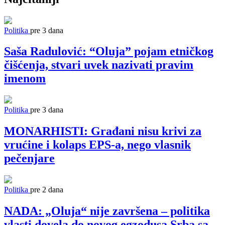
Politika
pre 3 dana
Saša Radulović: “Oluja” pojam etničkog
čišćenja, stvari uvek nazivati pravim
imenom
Politika
pre 3 dana
MONARHISTI: Građani nisu krivi za
vrućine i kolaps EPS-a, nego vlasnik
pečenjare
Politika
pre 2 dana
NADA: „Oluja“ nije završena – politika
vlasti dovela do novog egzodusa Srba sa