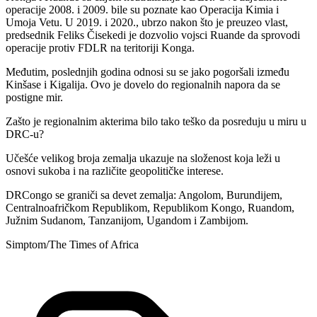
operacije 2008. i 2009. bile su poznate kao Operacija Kimia i
Umoja Vetu. U 2019. i 2020., ubrzo nakon što je preuzeo vlast,
predsednik Feliks Čisekedi je dozvolio vojsci Ruande da sprovodi
operacije protiv FDLR na teritoriji Konga.
Međutim, poslednjih godina odnosi su se jako pogoršali između
Kinšase i Kigalija. Ovo je dovelo do regionalnih napora da se
postigne mir.
Zašto je regionalnim akterima bilo tako teško da posreduju u miru u
DRC-u?
Učešće velikog broja zemalja ukazuje na složenost koja leži u
osnovi sukoba i na različite geopolitičke interese.
DRCongo se graniči sa devet zemalja: Angolom, Burundijem,
Centralnoafričkom Republikom, Republikom Kongo, Ruandom,
Južnim Sudanom, Tanzanijom, Ugandom i Zambijom.
Simptom/The Times of Africa