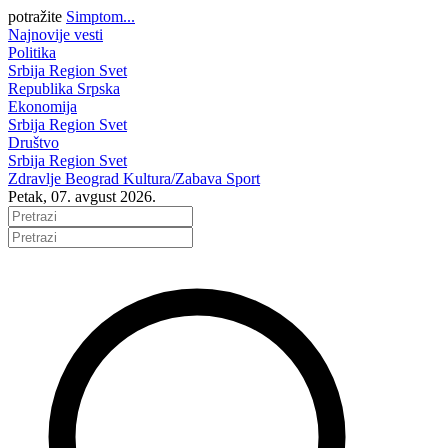
potražite
Simptom...
Najnovije vesti
Politika
Srbija
Region
Svet
Republika Srpska
Ekonomija
Srbija
Region
Svet
Društvo
Srbija
Region
Svet
Zdravlje
Beograd
Kultura/Zabava
Sport
Petak, 07. avgust 2026.