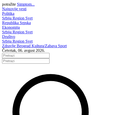
potražite
Simptom...
Najnovije vesti
Politika
Srbija
Region
Svet
Republika Srpska
Ekonomija
Srbija
Region
Svet
Društvo
Srbija
Region
Svet
Zdravlje
Beograd
Kultura/Zabava
Sport
Četvrtak, 06. avgust 2026.