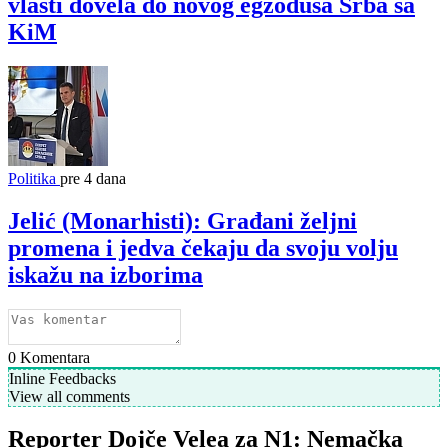
vlasti dovela do novog egzodusa Srba sa
KiM
Politika
pre 4 dana
Jelić (Monarhisti): Građani željni
promena i jedva čekaju da svoju volju
iskažu na izborima
0
Komentara
Inline Feedbacks
View all comments
Reporter Dojče Velea za N1: Nemačka