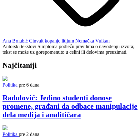
Ana Brnabić
Cinvalt
kopanje
litijum
Nemačka
Vulkan
Autorski tekstovi Simptoma podležu pravilima o navođenju izvora;
tekst se može uz gorepomenuto u celini ili delovima preuzimati.
Najčitaniji
Politika
pre 6 dana
Radulović: Jedino studenti donose
promene, građani da odbace manipulacije
dela medija i analitičara
Politika
pre 2 dana