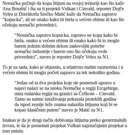
Nemačka počinje da kopa litijum na svojoj teritoriji kao što kaže
Ana Brnabić i šta su ti projekti Vulkan i Cinvald, reporter Dojče
Velea iz Dizeldorfa Srećko Matić kaže da Nemačka zapravo
“kopucka”, ali ne onako kako bi htela u većem obimu ili kao što
očekuju nemački privrednici.
“Nemačka zapravo kopucka, zapravo ne kopa kako bi
htela, onako u većem obimu ili onako kako bi to moglo
barem jednim dobrim delom zadovoljiti potrebe
nemačke industrije i barem ono što očekuju ovde
privrednici”, naveo je reporter Dojče Velea za N1.
To je za sada, kako je objasnio, u relativno malim razmerima i u
većem obimu bi moglo početi zapravo za tek nekoliko godina.
“Jedan od ta dva projekta koje ste pomenuli upravo u
najavi nalazi se na istoku Nemačke u regiji Ercgebirge,
stara rudarska regija na granici sa Češkom – Cinvald.
Tamo su naime istraživanja pokazala proteklih godina
da ispod zemlje leže znatna nalazišta litijuma koji bi se
kopao klasičnim putem” naveo je Matić za N1.
Istakao je da je drugi način dobivanja litijuma preko geotermalnih
izvora, te da je pomenuti projekat Vulkan najznačajnini projekat u
tom smislu.