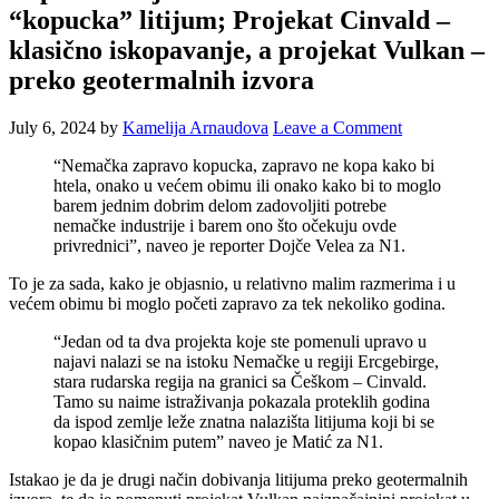
“kopucka” litijum; Projekat Cinvald –
klasično iskopavanje, a projekat Vulkan –
preko geotermalnih izvora
July 6, 2024
by
Kamelija Arnaudova
Leave a Comment
“Nemačka zapravo kopucka, zapravo ne kopa kako bi
htela, onako u većem obimu ili onako kako bi to moglo
barem jednim dobrim delom zadovoljiti potrebe
nemačke industrije i barem ono što očekuju ovde
privrednici”, naveo je reporter Dojče Velea za N1.
To je za sada, kako je objasnio, u relativno malim razmerima i u
većem obimu bi moglo početi zapravo za tek nekoliko godina.
“Jedan od ta dva projekta koje ste pomenuli upravo u
najavi nalazi se na istoku Nemačke u regiji Ercgebirge,
stara rudarska regija na granici sa Češkom – Cinvald.
Tamo su naime istraživanja pokazala proteklih godina
da ispod zemlje leže znatna nalazišta litijuma koji bi se
kopao klasičnim putem” naveo je Matić za N1.
Istakao je da je drugi način dobivanja litijuma preko geotermalnih