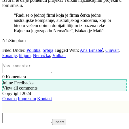
izvora, te da je pomenuti projekat Vulkan najznačajnini projekat u
tom smislu.
“Radi se o jednoj firmi koja je firma ćerka jedne
australijske kompanije, australijskog koncerna, koji bi
hteo u većem obimu dobijati litijum iz bazena reke
Rajne na jugozapadu Nemačke”, istakao je Matić.
N1/Simptom
Filed Under:
Politika
,
Srbija
Tagged With:
Ana Brnabić
,
Cinvalt
,
kopanje
,
litijum
,
Nemačka
,
Vulkan
0
Komentara
Inline Feedbacks
View all comments
Copyright 2024
O nama
Impresum
Kontakt
Insert