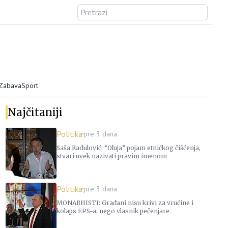
/Zabava
Sport
Najčitaniji
Politika
pre 3 dana
Saša Radulović: “Oluja” pojam etničkog čišćenja,
stvari uvek nazivati pravim imenom
Politika
pre 3 dana
MONARHISTI: Građani nisu krivi za vrućine i
kolaps EPS-a, nego vlasnik pečenjare