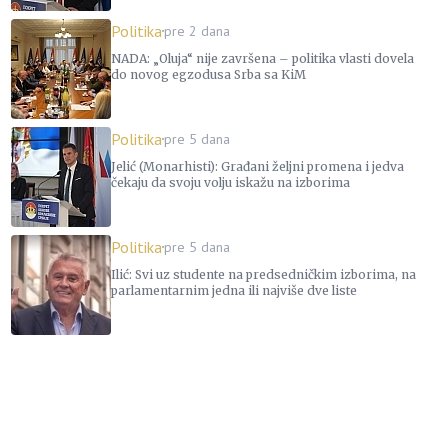
Politika
pre 2 dana
NADA: „Oluja“ nije završena – politika vlasti dovela
do novog egzodusa Srba sa KiM
Politika
pre 5 dana
Jelić (Monarhisti): Građani željni promena i jedva
čekaju da svoju volju iskažu na izborima
Politika
pre 5 dana
Ilić: Svi uz studente na predsedničkim izborima, na
parlamentarnim jedna ili najviše dve liste