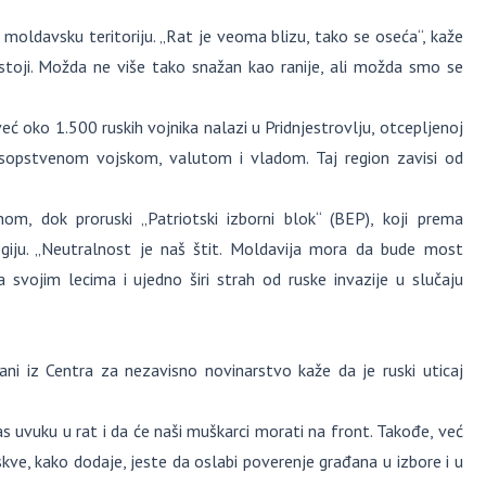
a moldavsku teritoriju. „Rat je veoma blizu, tako se oseća“, kaže
stoji. Možda ne više tako snažan kao ranije, ali možda smo se
eć oko 1.500 ruskih vojnika nalazi u Pridnjestrovlju, otcepljenoj
 sopstvenom vojskom, valutom i vladom. Taj region zavisi od
om, dok proruski „Patriotski izborni blok“ (BEP), koji prema
iju. „Neutralnost je naš štit. Moldavija mora da bude most
svojim lecima i ujedno širi strah od ruske invazije u slučaju
ni iz Centra za nezavisno novinarstvo kaže da je ruski uticaj
s uvuku u rat i da će naši muškarci morati na front. Takođe, već
skve, kako dodaje, jeste da oslabi poverenje građana u izbore i u