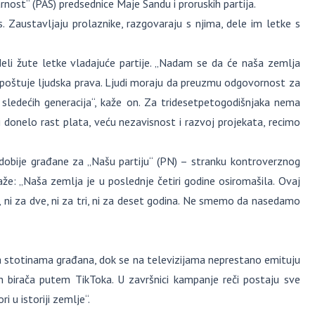
rnost“ (PAS) predsednice Maje Sandu i proruskih partija.
s. Zaustavljaju prolaznike, razgovaraju s njima, dele im letke s
deli žute letke vladajuće partije. „Nadam se da će naša zemlja
a poštuje ljudska prava. Ljudi moraju da preuzmu odgovornost za
 sledećih generacija“, kaže on. Za tridesetpetogodišnjaka nema
donelo rast plata, veću nezavisnost i razvoj projekata, recimo
idobije građane za „Našu partiju“ (PN) – stranku kontroverznog
že: „Naša zemlja je u poslednje četiri godine osiromašila. Ovaj
u, ni za dve, ni za tri, ni za deset godina. Ne smemo da nasedamo
u sa stotinama građana, dok se na televizijama neprestano emituju
h birača putem TikToka. U završnici kampanje reči postaju sve
i u istoriji zemlje“.