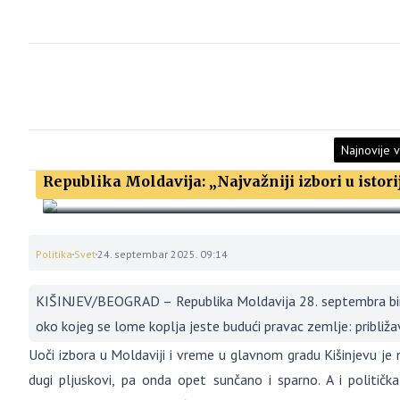
Najnovije v
Republika Moldavija: „Najvažniji izbori u istori
Politika
Svet
24. septembar 2025. 09:14
KIŠINJEV/BEOGRAD – Republika Moldavija 28. septembra bira
oko kojeg se lome koplja jeste budući pravac zemlje: približava
Uoči izbora u Moldaviji i vreme u glavnom gradu Kišinjevu je 
dugi pljuskovi, pa onda opet sunčano i sparno. A i politička