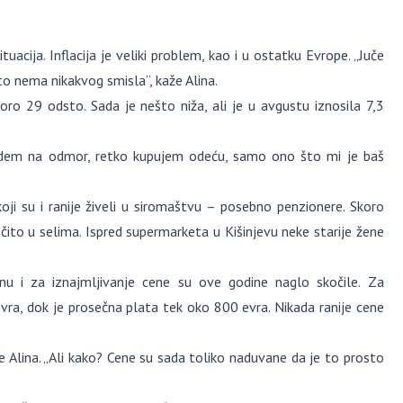
acija. Inflacija je veliki problem, kao i u ostatku Evrope. „Juče
to nema nikakvog smisla“, kaže Alina.
oro 29 odsto. Sada je nešto niža, ali je u avgustu iznosila 7,3
 idem na odmor, retko kupujem odeću, samo ono što mi je baš
oji su i ranije živeli u siromaštvu – posebno penzionere. Skoro
čito u selima. Ispred supermarketa u Kišinjevu neke starije žene
nu i za iznajmljivanje cene su ove godine naglo skočile. Za
vra, dok je prosečna plata tek oko 800 evra. Nikada ranije cene
 Alina. „Ali kako? Cene su sada toliko naduvane da je to prosto