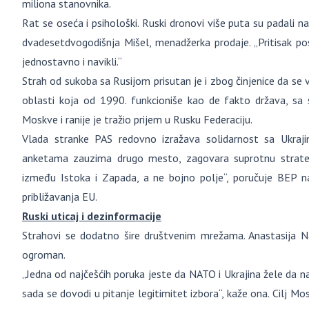
miliona stanovnika.
Rat se oseća i psihološki. Ruski dronovi više puta su padali n
dvadesetdvogodišnja Mišel, menadžerka prodaje. „Pritisak po
jednostavno i navikli.“
Strah od sukoba sa Rusijom prisutan je i zbog činjenice da se v
oblasti koja od 1990. funkcioniše kao de fakto država, sa
Moskve i ranije je tražio prijem u Rusku Federaciju.
Vlada stranke PAS redovno izražava solidarnost sa Ukrajin
anketama zauzima drugo mesto, zagovara suprotnu strateg
između Istoka i Zapada, a ne bojno polje“, poručuje BEP na 
približavanja EU.
Ruski uticaj i dezinformacije
Strahovi se dodatno šire društvenim mrežama. Anastasija Na
ogroman.
„Jedna od najčešćih poruka jeste da NATO i Ukrajina žele da na
sada se dovodi u pitanje legitimitet izbora“, kaže ona. Cilj Mo