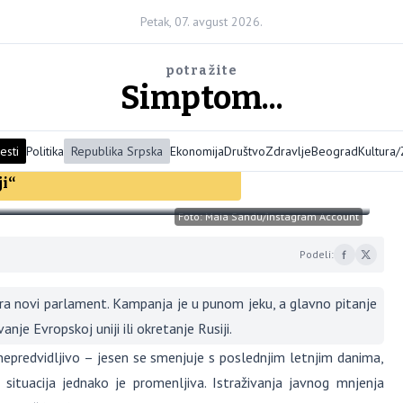
Petak, 07. avgust 2026.
potražite
Simptom...
esti
Politika
Republika Srpska
Ekonomija
Društvo
Zdravlje
Beograd
Kultura
ji“
Foto: Maia Sandu/Instagram Account
Podeli:
 novi parlament. Kampanja je u punom jeku, a glavno pitanje
nje Evropskoj uniji ili okretanje Rusiji.
nepredvidljivo – jesen se smenjuje s poslednjim letnjim danima,
 situacija jednako je promenljiva. Istraživanja javnog mnjenja