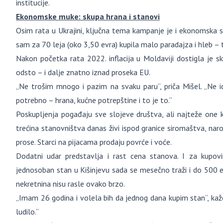
institucije.
Ekonomske muke: skupa hrana i stanovi
Osim rata u Ukrajini, ključna tema kampanje je i ekonomska situ
sam za 70 leja (oko 3,50 evra) kupila malo paradajza i hleb – 
Nakon početka rata 2022. inflacija u Moldaviji dostigla je sk
odsto – i dalje znatno iznad proseka EU.
„Ne trošim mnogo i pazim na svaku paru“, priča Mišel. „Ne
potrebno – hrana, kućne potrepštine i to je to.“
Poskupljenja pogađaju sve slojeve društva, ali najteže one k
trećina stanovništva danas živi ispod granice siromaštva, naro
prose. Starci na pijacama prodaju povrće i voće.
Dodatni udar predstavlja i rast cena stanova. I za kupovi
jednosoban stan u Kišinjevu sada se mesečno traži i do 500 e
nekretnina nisu rasle ovako brzo.
„Imam 26 godina i volela bih da jednog dana kupim stan“, kaže
ludilo.“