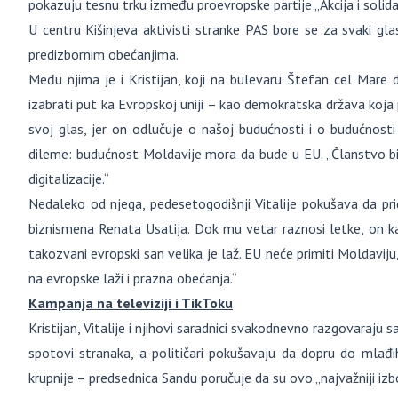
pokazuju tesnu trku između proevropske partije „Akcija i solida
U centru Kišinjeva aktivisti stranke PAS bore se za svaki gla
predizbornim obećanjima.
Među njima je i Kristijan, koji na bulevaru Štefan cel Mare 
izabrati put ka Evropskoj uniji – kao demokratska država koj
svoj glas, jer on odlučuje o našoj budućnosti i o budućnosti
dileme: budućnost Moldavije mora da bude u EU. „Članstvo bi 
digitalizacije.“
Nedaleko od njega, pedesetogodišnji Vitalije pokušava da pr
biznismena Renata Usatija. Dok mu vetar raznosi letke, on ka
takozvani evropski san velika je laž. EU neće primiti Moldavij
na evropske laži i prazna obećanja.“
Kampanja na televiziji i TikToku
Kristijan, Vitalije i njihovi saradnici svakodnevno razgovaraj
spotovi stranaka, a političari pokušavaju da dopru do mlađi
krupnije – predsednica Sandu poručuje da su ovo „najvažniji izbor