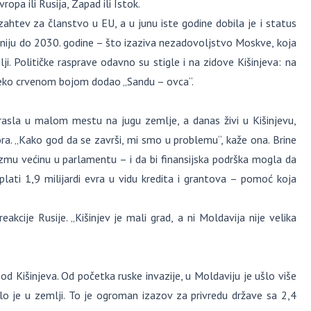
pa ili Rusija, Zapad ili Istok.
ahtev za članstvo u EU, a u junu iste godine dobila je i status
 Uniju do 2030. godine – što izaziva nezadovoljstvo Moskve, koja
ji. Političke rasprave odavno su stigle i na zidove Kišinjeva: na
 neko crvenom bojom dodao „Sandu – ovca“.
rasla u malom mestu na jugu zemlje, a danas živi u Kišinjevu,
ora. „Kako god da se završi, mi smo u problemu“, kaže ona. Brine
zmu većinu u parlamentu – i da bi finansijska podrška mogla da
plati 1,9 milijardi evra u vidu kredita i grantova – pomoć koja
akcije Rusije. „Kišinjev je mali grad, a ni Moldavija nije velika
d Kišinjeva. Od početka ruske invazije, u Moldaviju je ušlo više
alo je u zemlji. To je ogroman izazov za privredu države sa 2,4