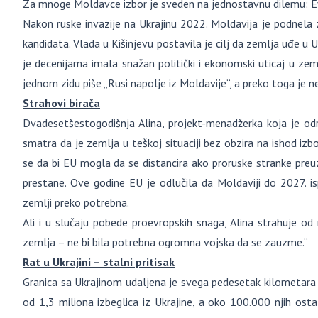
Za mnoge Moldavce izbor je sveden na jednostavnu dilemu: Evro
Nakon ruske invazije na Ukrajinu 2022. Moldavija je podnela z
kandidata. Vlada u Kišinjevu postavila je cilj da zemlja uđe u
je decenijama imala snažan politički i ekonomski uticaj u zeml
jednom zidu piše „Rusi napolje iz Moldavije“, a preko toga je
Strahovi birača
Dvadesetšestogodišnja Alina, projekt-menadžerka koja je od
smatra da je zemlja u teškoj situaciji bez obzira na ishod izb
se da bi EU mogla da se distancira ako proruske stranke preu
prestane. Ove godine EU je odlučila da Moldaviji do 2027. is
zemlji preko potrebna.
Ali i u slučaju pobede proevropskih snaga, Alina strahuje od re
zemlja – ne bi bila potrebna ogromna vojska da se zauzme.“
Rat u Ukrajini – stalni pritisak
Granica sa Ukrajinom udaljena je svega pedesetak kilometara o
od 1,3 miliona izbeglica iz Ukrajine, a oko 100.000 njih ost