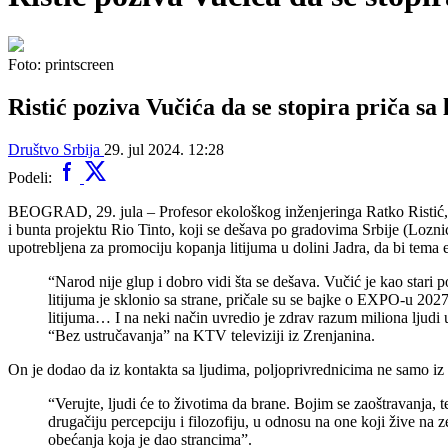
Foto: printscreen
Ristić poziva Vučića da se stopira priča s
Društvo
Srbija
29. jul 2024. 12:28
Podeli:
BEOGRAD, 29. jula – Profesor ekološkog inženjeringa Ratko Ristić, i
i bunta projektu Rio Tinto, koji se dešava po gradovima Srbije (Loznica
upotrebljena za promociju kopanja litijuma u dolini Jadra, da bi tema 
“Narod nije glup i dobro vidi šta se dešava. Vučić je kao stari 
litijuma je sklonio sa strane, pričale su se bajke o EXPO-u 202
litijuma… I na neki način uvredio je zdrav razum miliona ljudi u
“Bez ustručavanja” na KTV televiziji iz Zrenjanina.
On je dodao da iz kontakta sa ljudima, poljoprivrednicima ne samo iz Ja
“Verujte, ljudi će to životima da brane. Bojim se zaoštravanja, 
drugačiju percepciju i filozofiju, u odnosu na one koji žive na 
obećanja koja je dao strancima”.