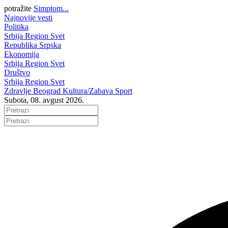
potražite
Simptom...
Najnovije vesti
Politika
Srbija
Region
Svet
Republika Srpska
Ekonomija
Srbija
Region
Svet
Društvo
Srbija
Region
Svet
Zdravlje
Beograd
Kultura/Zabava
Sport
Subota, 08. avgust 2026.