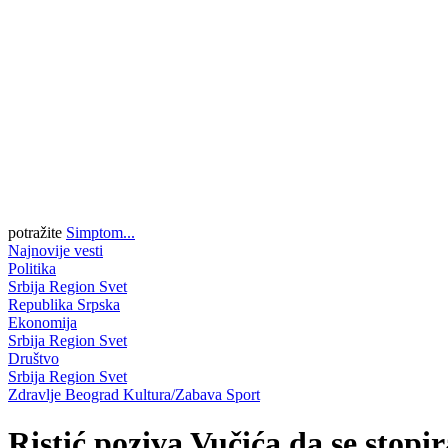
potražite
Simptom...
Najnovije vesti
Politika
Srbija
Region
Svet
Republika Srpska
Ekonomija
Srbija
Region
Svet
Društvo
Srbija
Region
Svet
Zdravlje
Beograd
Kultura/Zabava
Sport
Ristić poziva Vučića da se stopi