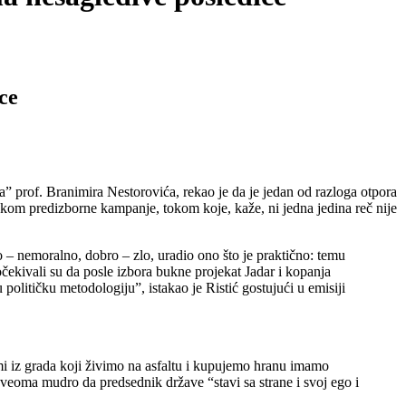
ce
 prof. Branimira Nestorovića, rekao je da je jedan od razloga otpora
i tokom predizborne kampanje, tokom koje, kaže, ni jedna jedina reč nije
no – nemoralno, dobro – zlo, uradio ono što je praktično: temu
očekivali su da posle izbora bukne projekat Jadar i kopanja
političku metodologiju”, istakao je Ristić gostujući u emisiji
a mi iz grada koji živimo na asfaltu i kupujemo hranu imamo
lo veoma mudro da predsednik države “stavi sa strane i svoj ego i