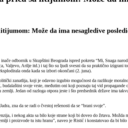
a litijumom: Može da ima nesagledive posledi
nače odbornik u Skupštini Beograda ispred pokreta “Mi, Snaga naroda”
, Valjevo, Arilje itd.) i taj što su ljudi svesni da su praktično izigran
eksplodirala onda kada su izbori okončani (2. juna).
politički zanatlija, koji je odavno izgubio mogućnost da razlikuje moral
7, budalaštini svoje vrste, međutim oni koji poznaju taj vid propagande 
 zemlji. Jedan od razloga otpora jeste i što predsednik države ima takvu 
dra, zna da se radi o čvrstoj rešenosti da se “brani svoje”.
tenzija, i nekog akta sa bilo koje strane koji bi doveo do žrtava. Možd
zemlji i proizvode tu istu hranu”, naveo je Ristić i konstatovao da bi bi