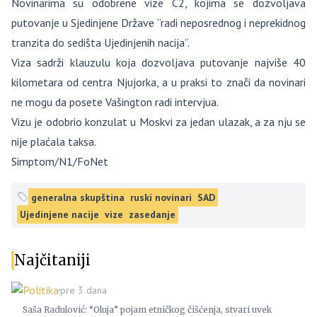
Novinarima su odobrene vize C2, kojima se dozvoljava
putovanje u Sjedinjene Države “radi neposrednog i neprekidnog
tranzita do sedišta Ujedinjenih nacija”.
Viza sadrži klauzulu koja dozvoljava putovanje najviše 40
kilometara od centra Njujorka, a u praksi to znači da novinari
ne mogu da posete Vašington radi intervjua.
Vizu je odobrio konzulat u Moskvi za jedan ulazak, a za nju se
nije plaćala taksa.
Simptom/N1/FoNet
generalna skupština
ruski novinari
SAD
Ujedinjene nacije
vize
zasedanje
Najčitaniji
Politika
pre 3 dana
Saša Radulović: “Oluja” pojam etničkog čišćenja, stvari uvek