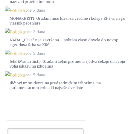
nazivati pravim imenom
Politika
pre 3 dana
MONARHISTI: Građani nisu krivi za vrućine i kolaps EPS-a, nego
vlasnik pečenjare
Politika
pre 2 dana
NADA: „Oluja“ nije završena – politika vlasti dovela do novog
egzodusa Srba sa KiM
Politika
pre 5 dana
Jelić (Monarhisti): Građani željni promena i jedva čekaju da svoju
volju iskažu na izborima
Politika
pre 5 dana
Ilić: Svi uz studente na predsedničkim izborima, na
parlamentarnim jedna ili najviše dve liste