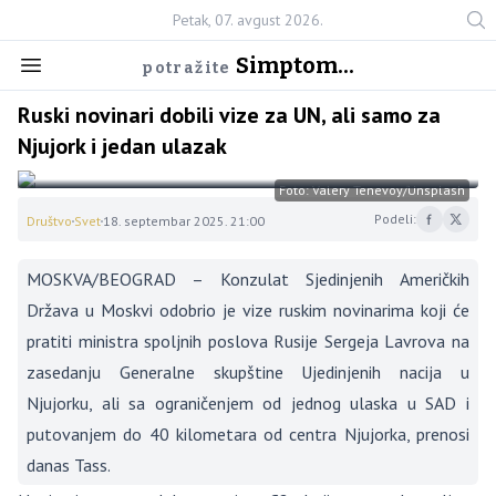
Petak, 07. avgust 2026.
Simptom...
potražite
Ruski novinari dobili vize za UN, ali samo za
Njujork i jedan ulazak
Foto: Valery Tenevoy/Unsplash
Podeli:
Društvo
Svet
18. septembar 2025. 21:00
MOSKVA/BEOGRAD – Konzulat Sjedinjenih Američkih
Država u Moskvi odobrio je vize ruskim novinarima koji će
pratiti ministra spoljnih poslova Rusije Sergeja Lavrova na
zasedanju Generalne skupštine Ujedinjenih nacija u
Njujorku, ali sa ograničenjem od jednog ulaska u SAD i
putovanjem do 40 kilometara od centra Njujorka, prenosi
danas Tass.