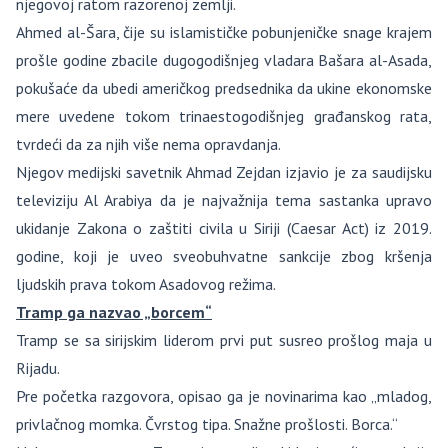
njegovoj ratom razorenoj zemlji.
Ahmed al-Šara, čije su islamističke pobunjeničke snage krajem
prošle godine zbacile dugogodišnjeg vladara Bašara al-Asada,
pokušaće da ubedi američkog predsednika da ukine ekonomske
mere uvedene tokom trinaestogodišnjeg građanskog rata,
tvrdeći da za njih više nema opravdanja.
Njegov medijski savetnik Ahmad Zejdan izjavio je za saudijsku
televiziju Al Arabiya da je najvažnija tema sastanka upravo
ukidanje Zakona o zaštiti civila u Siriji (Caesar Act) iz 2019.
godine, koji je uveo sveobuhvatne sankcije zbog kršenja
ljudskih prava tokom Asadovog režima.
Tramp ga nazvao „borcem“
Tramp se sa sirijskim liderom prvi put susreo prošlog maja u
Rijadu.
Pre početka razgovora, opisao ga je novinarima kao „mladog,
privlačnog momka. Čvrstog tipa. Snažne prošlosti. Borca.“