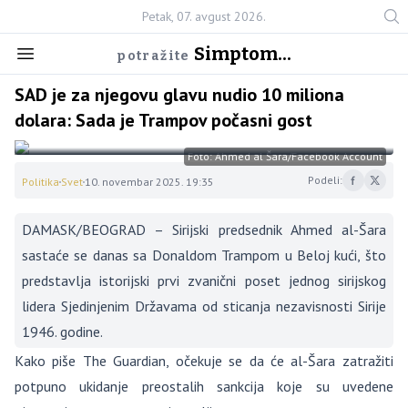
Petak, 07. avgust 2026.
Simptom...
potražite
SAD je za njegovu glavu nudio 10 miliona
dolara: Sada je Trampov počasni gost
Foto: Ahmed al Šara/Facebook Account
Podeli:
Politika
Svet
10. novembar 2025. 19:35
DAMASK/BEOGRAD – Sirijski predsednik Ahmed al-Šara
sastaće se danas sa Donaldom Trampom u Beloj kući, što
predstavlja istorijski prvi zvanični poset jednog sirijskog
lidera Sjedinjenim Državama od sticanja nezavisnosti Sirije
1946. godine.
Kako piše The Guardian, očekuje se da će al-Šara zatražiti
potpuno ukidanje preostalih sankcija koje su uvedene