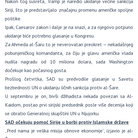
Nakon tog susreta, Tramp je naredio ukidanje većine sankcija
Siriji, što je predstavljalo značajnu promenu američke spoljne
politike.
Ipak, Caesarov zakon i dalje je na snazi, a za njegovo potpuno
ukidanje biće potrebno glasanje u Kongresu.
Za Ahmeda al-Šaru to je neverovatan preokret — nekadašnjeg
pobunjeničkog komandanta, za čiju je glavu američka vlada
nudila nagradu od 10 miliona dolara, sada Washington
dočekuje kao počasnog gosta.
Prošlog četvrtka, SAD su predvodile glasanje u Savetu
bezbednosti UN o ukidanju ličnih sankcija protiv al-Šare.
U septembru je on, bivši džihadista nekada povezan sa Al-
Kaidom, postao prvi sirijski predsednik posle više decenija koji
se obratio Generalnoj skupštini UN u Njujorku.
SAD očekuju pomoć Sirije u borbi protiv Islamske države
„Pred nama je velika misija obnove ekonomije“, izjavio je al-