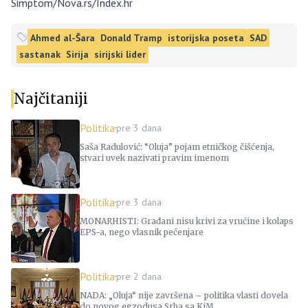
Simptom/Nova.rs/Index.hr
Ahmed al-Šara
Donald Tramp
istorijska poseta
SAD
sastanak
Sirija
sirijski lider
Najčitaniji
Politika
pre 3 dana
Saša Radulović: “Oluja” pojam etničkog čišćenja,
stvari uvek nazivati pravim imenom
Politika
pre 3 dana
MONARHISTI: Građani nisu krivi za vrućine i kolaps
EPS-a, nego vlasnik pečenjare
Politika
pre 2 dana
NADA: „Oluja“ nije završena – politika vlasti dovela
do novog egzodusa Srba sa KiM