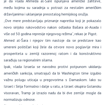
je da vlada Ahmeda al-Šare ispunjava američke zahteve,
među kojima su saradnja u potrazi za nestalim američkim
državljanima i uklanjanje preostalog hemijskog oružja.
„Ove mere predstavljaju priznanje napretka koji je pokazalo
novo sirijsko rukovodstvo nakon odlaska Bašara al-Asada i
više od 50 godina represije njegovog režima“, rekao je Pigot.
Ahmed al-Šara i njegov tim nastoje da se predstave kao
umereni političari koji žele da otvore novo poglavlje mira i
prosperiteta u zemlji razorenoj ratom i da konstruktivno
sarađuju sa regionalnim silama.
Ipak, vlada Izraela se navodno protivi potpunom ukidanju
američkih sankcija, smatrajući da bi Washington time izgubio
važnu polugu uticaja u pregovorima s Damaskom. Iako su
Izrael i Sirija formalno i dalje u ratu, a Izrael okupira Golansku
visoravan, Tramp je izrazio nadu da bi dve zemlje mogle da
normalizuju odnose.