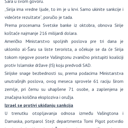
Šara u svom govoru.
„Sirija ima vredne ljude, to im je u krvi. Samo ukinite sankcije i
videćete rezultate“, poručio je tada.
Prema procenama Svetske banke iz oktobra, obnova Sirije
koštaće najmanje 216 milijardi dolara.
Američko Ministarstvo spoljnih poslova pre tri dana je
uklonilo al-Šaru sa liste terorista, a očekuje se da će Sirija
tokom njegove posete Vašingtonu zvanično pristupiti koaliciji
protiv Islamske države (IS) koju predvodi SAD.
Sirijske snage bezbednosti su, prema podacima Ministarstva
unutrašnjih poslova, ovog meseca sprovele 61 raciju širom
zemlje, pri čemu su uhapšene 71 osobe, a zaplenjena je
značajna količina eksploziva i oružja.
Izrael se protivi ukidanju sankcija
U trenutku otopljavanja odnosa između Vašingtona i
Damaska, portparol Stejt departmenta Tomi Pigot potvrdio