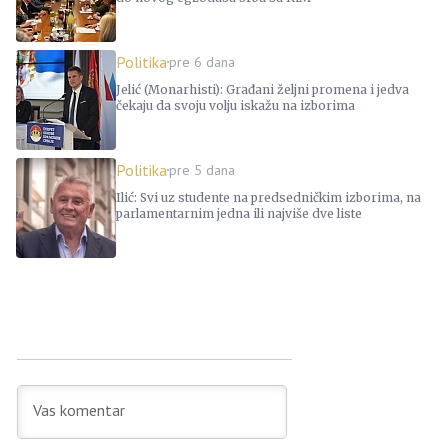
Politika
pre 6 dana
Jelić (Monarhisti): Građani željni promena i jedva
čekaju da svoju volju iskažu na izborima
Politika
pre 5 dana
Ilić: Svi uz studente na predsedničkim izborima, na
parlamentarnim jedna ili najviše dve liste