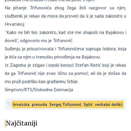
Na pitanje Trifunovića zbog čega želi razgovor sa njim,
službenik je rekao da mora da proveri da li je sada zakonito u
Hrvatskoj.
“Kako ne bih bio zakonito, kad ste me uhapsili na Bajakovu i
doveli”, odgovorio mu je Trifunović.
Suđenju je prisustvovala i Trifunovićeva supruga Isidora, koja
je bila sa njim u trenutku privođenja na Bajakovu.
Iz Zagreba je stigao i srpski konzul Stefan Ristić koji je rekao
da ga Trifunović nije zvao lično za pomoć, ali da je došao da
mu pruži podršku kao građaninu Srbije.
Simptom/RTS/Slobodna Dalmacija
hrvatska
presuda
Sergej Trifunović
Split
verbalni delikt
Najčitaniji