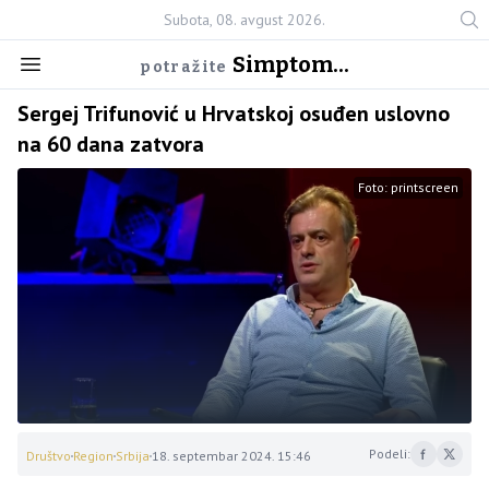
Subota, 08. avgust 2026.
Simptom...
potražite
Sergej Trifunović u Hrvatskoj osuđen uslovno
na 60 dana zatvora
Foto: printscreen
Podeli:
Društvo
Region
Srbija
18. septembar 2024. 15:46