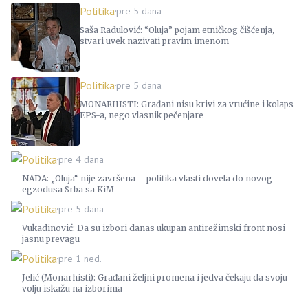
Politika
pre 5 dana
Saša Radulović: “Oluja” pojam etničkog čišćenja,
stvari uvek nazivati pravim imenom
Politika
pre 5 dana
MONARHISTI: Građani nisu krivi za vrućine i kolaps
EPS-a, nego vlasnik pečenjare
Politika
pre 4 dana
NADA: „Oluja“ nije završena – politika vlasti dovela do novog
egzodusa Srba sa KiM
Politika
pre 5 dana
Vukadinović: Da su izbori danas ukupan antirežimski front nosi
jasnu prevagu
Politika
pre 1 ned.
Jelić (Monarhisti): Građani željni promena i jedva čekaju da svoju
volju iskažu na izborima