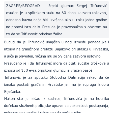
ZAGREB/BEOGRAD – Srpski glumac Sergej Trifunović
osuđen je u splitskom sudu na 60 dana zatvora uslovno,
odnosno kazna neće biti izvršena ako u toku jedne godine
ne ponovi isto delo. Presuda je pravosnažna s obzirom na
to da se Trifunović odrekao žalbe.
Budući da je Trifunović uhapšen u noći između ponedeljka i
utorka na graničnom prelazu Bajakovo pri ulasku u Hrvatsku,
a juče je priveden, računa mu se 59 dana zatvora uslovno.
Presuđeno je i da Trifunović mora da plati sudske troškove u
iznosu od 150 evra. Srpskom glumcu je vraćen pasoš.
Trifunović je za splitsku Slobodnu Dalmaciju rekao da će
ionako postati građanin Hrvatske jer mu je supruga Isidora
Riječanka.
Nakon što je izišao iz sudnice, Trifunovića je na hodniku
dočekao službenik policijske uprave za zakonitost postupanja,
pokazao mu značku i rekao mu da pođe s njim.