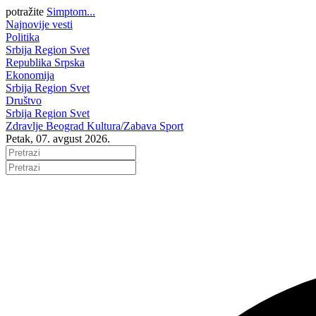
potražite
Simptom...
Najnovije vesti
Politika
Srbija
Region
Svet
Republika Srpska
Ekonomija
Srbija
Region
Svet
Društvo
Srbija
Region
Svet
Zdravlje
Beograd
Kultura/Zabava
Sport
Petak, 07. avgust 2026.