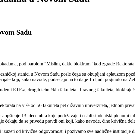
Novom Sadu
adama, pod parolom “Mislim, dakle blokiram” kod zgrade Rektorata
ezničkoj stanici u Novom Sadu posle čega su okupljani aplauzom pozdra
erijale koji, kako navode, podsećaju na to da je 15 ljudi poginulo na Žel
studenti ETF-a, drugih tehničkih fakulteta i Pravnog fakulteta, blokira
ektorata na više od 56 fakulteta pet državnih univerziteta, jednom priva
 saopštenje 13. decembra koje podržavaju i ostali studentski plenumi fa
lje čekaju da se privedu pravdi oni koji, kako navode, čine krivična dela
ti izuzeti od krivične odgovornosti i pozivamo sve nadležne institucije