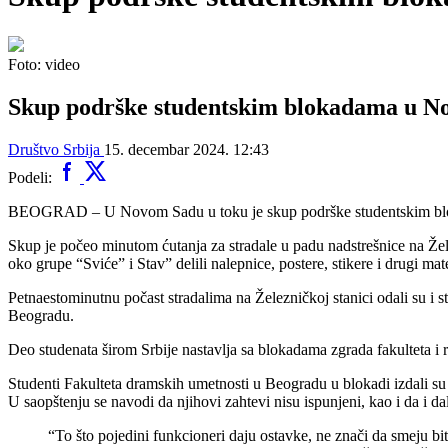
Foto: video
Skup podrške studentskim blokadama u 
Društvo
Srbija
15. decembar 2024. 12:43
Podeli:
BEOGRAD – U Novom Sadu u toku je skup podrške studentskim blok
Skup je počeo minutom ćutanja za stradale u padu nadstrešnice na Žel
oko grupe “Sviće” i Stav” delili nalepnice, postere, stikere i drugi mat
Petnaestominutnu počast stradalima na Železničkoj stanici odali su i 
Beogradu.
Deo studenata širom Srbije nastavlja sa blokadama zgrada fakulteta i r
Studenti Fakulteta dramskih umetnosti u Beogradu u blokadi izdali su
U saopštenju se navodi da njihovi zahtevi nisu ispunjeni, kao i da i da
“To što pojedini funkcioneri daju ostavke, ne znači da smeju bi