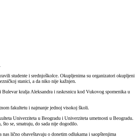
.
vili studente i srednjoškolce. Okupljenima su organizatori okupljeni
ezničkoj stanici, a da niko nije kažnjen.
jući Bulevar kralja Aleksandra i raskrsnicu kod Vukovog spomenika u
tnom fakultetu i najmanje jednoj visokoj školi.
kulteta Univerziteta u Beogradu i Univerziteta umetnosti u Beogradu.
, što se, smatraju, do sada nije dogodilo.
 da nas lično obaveštavaju o donetim odlukama i saopštenjima