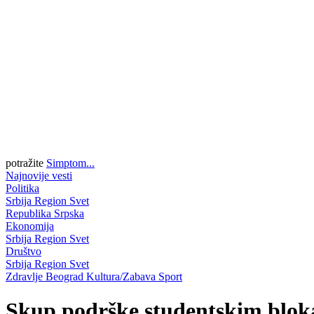
potražite
Simptom...
Najnovije vesti
Politika
Srbija
Region
Svet
Republika Srpska
Ekonomija
Srbija
Region
Svet
Društvo
Srbija
Region
Svet
Zdravlje
Beograd
Kultura/Zabava
Sport
Skup podrške studentskim blo