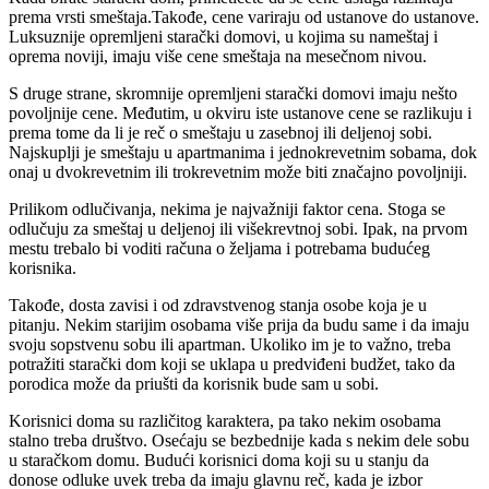
prema vrsti smeštaja.Takođe, cene variraju od ustanove do ustanove.
Luksuznije opremljeni starački domovi, u kojima su nameštaj i
oprema noviji, imaju više cene smeštaja na mesečnom nivou.
S druge strane, skromnije opremljeni starački domovi imaju nešto
povoljnije cene. Međutim, u okviru iste ustanove cene se razlikuju i
prema tome da li je reč o smeštaju u zasebnoj ili deljenoj sobi.
Najskuplji je smeštaju u apartmanima i jednokrevetnim sobama, dok
onaj u dvokrevetnim ili trokrevetnim može biti značajno povoljniji.
Prilikom odlučivanja, nekima je najvažniji faktor cena. Stoga se
odlučuju za smeštaj u deljenoj ili višekrevtnoj sobi. Ipak, na prvom
mestu trebalo bi voditi računa o željama i potrebama budućeg
korisnika.
Takođe, dosta zavisi i od zdravstvenog stanja osobe koja je u
pitanju. Nekim starijim osobama više prija da budu same i da imaju
svoju sopstvenu sobu ili apartman. Ukoliko im je to važno, treba
potražiti starački dom koji se uklapa u predviđeni budžet, tako da
porodica može da priušti da korisnik bude sam u sobi.
Korisnici doma su različitog karaktera, pa tako nekim osobama
stalno treba društvo. Osećaju se bezbednije kada s nekim dele sobu
u staračkom domu. Budući korisnici doma koji su u stanju da
donose odluke uvek treba da imaju glavnu reč, kada je izbor