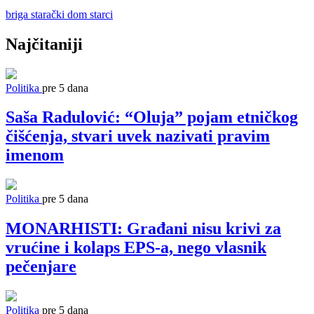
briga
starački dom
starci
Najčitaniji
Politika
pre 5 dana
Saša Radulović: “Oluja” pojam etničkog
čišćenja, stvari uvek nazivati pravim
imenom
Politika
pre 5 dana
MONARHISTI: Građani nisu krivi za
vrućine i kolaps EPS-a, nego vlasnik
pečenjare
Politika
pre 5 dana