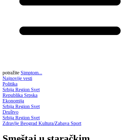
potražite
Simptom...
Najnovije vesti
Politika
Srbija
Region
Svet
Republika Srpska
Ekonomija
Srbija
Region
Svet
Društvo
Srbija
Region
Svet
Zdravlje
Beograd
Kultura/Zabava
Sport
Smeštaj u staračkim