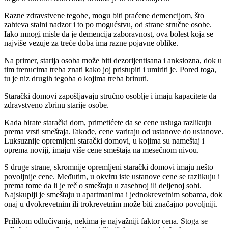
Razne zdravstvene tegobe, mogu biti praćene demencijom, što
zahteva stalni nadzor i to po mogućstvu, od strane stručne osobe.
Iako mnogi misle da je demencija zaboravnost, ova bolest koja se
najviše vezuje za treće doba ima razne pojavne oblike.
Na primer, starija osoba može biti dezorijentisana i anksiozna, dok u
tim trenucima treba znati kako joj pristupiti i umiriti je. Pored toga,
tu je niz drugih tegoba o kojima treba brinuti.
Starački domovi zapošljavaju stručno osoblje i imaju kapacitete da
zdravstveno zbrinu starije osobe.
Kada birate starački dom, primetićete da se cene usluga razlikuju
prema vrsti smeštaja.Takođe, cene variraju od ustanove do ustanove.
Luksuznije opremljeni starački domovi, u kojima su nameštaj i
oprema noviji, imaju više cene smeštaja na mesečnom nivou.
S druge strane, skromnije opremljeni starački domovi imaju nešto
povoljnije cene. Međutim, u okviru iste ustanove cene se razlikuju i
prema tome da li je reč o smeštaju u zasebnoj ili deljenoj sobi.
Najskuplji je smeštaju u apartmanima i jednokrevetnim sobama, dok
onaj u dvokrevetnim ili trokrevetnim može biti značajno povoljniji.
Prilikom odlučivanja, nekima je najvažniji faktor cena. Stoga se