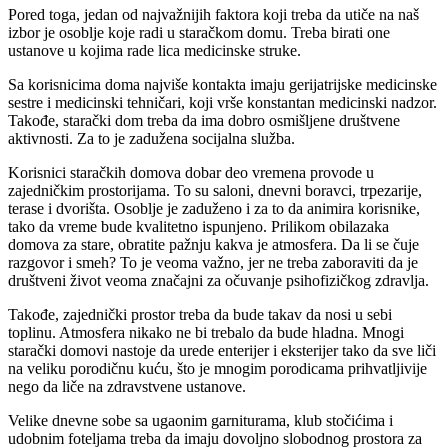
Pored toga, jedan od najvažnijih faktora koji treba da utiče na naš
izbor je osoblje koje radi u staračkom domu. Treba birati one
ustanove u kojima rade lica medicinske struke.
Sa korisnicima doma najviše kontakta imaju gerijatrijske medicinske
sestre i medicinski tehničari, koji vrše konstantan medicinski nadzor.
Takođe, starački dom treba da ima dobro osmišljene društvene
aktivnosti. Za to je zadužena socijalna služba.
Korisnici staračkih domova dobar deo vremena provode u
zajedničkim prostorijama. To su saloni, dnevni boravci, trpezarije,
terase i dvorišta. Osoblje je zaduženo i za to da animira korisnike,
tako da vreme bude kvalitetno ispunjeno. Prilikom obilazaka
domova za stare, obratite pažnju kakva je atmosfera. Da li se čuje
razgovor i smeh? To je veoma važno, jer ne treba zaboraviti da je
društveni život veoma značajni za očuvanje psihofizičkog zdravlja.
Takođe, zajednički prostor treba da bude takav da nosi u sebi
toplinu. Atmosfera nikako ne bi trebalo da bude hladna. Mnogi
starački domovi nastoje da urede enterijer i eksterijer tako da sve liči
na veliku porodičnu kuću, što je mnogim porodicama prihvatljivije
nego da liče na zdravstvene ustanove.
Velike dnevne sobe sa ugaonim garniturama, klub stočićima i
udobnim foteljama treba da imaju dovoljno slobodnog prostora za