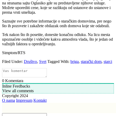
na stranama sajta Oglasiko gde su predstavljene njihove usluge.
Možete uporediti cene, koje se razlikuju od ustanove do ustanove i
prema vrsti smeštaja.
Saznajte sve potrebne informacije o staračkim domovima, pre nego
što ih pozovete i zakažete obilazak onih domova koje ste odabrali.
Tek nakon što ih posetite, donesite konačnu odluku. Na licu mesta
upoznaćete osoblje i videćete kakva atmosfera vlada, što je jedan od
važnijih faktora u opredeljivanju.
Simptom/RTS
Filed Under:
Društvo
,
Svet
Tagged With:
briga
,
starački dom
,
starci
0
Komentara
Inline Feedbacks
View all comments
Copyright 2024
O nama
Impresum
Kontakt