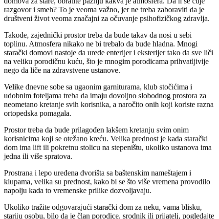
domova za stare, obratite pažnju kakva je atmosfera. Da li se čuje
razgovor i smeh? To je veoma važno, jer ne treba zaboraviti da je
društveni život veoma značajni za očuvanje psihofizičkog zdravlja.
Takođe, zajednički prostor treba da bude takav da nosi u sebi
toplinu. Atmosfera nikako ne bi trebalo da bude hladna. Mnogi
starački domovi nastoje da urede enterijer i eksterijer tako da sve liči
na veliku porodičnu kuću, što je mnogim porodicama prihvatljivije
nego da liče na zdravstvene ustanove.
Velike dnevne sobe sa ugaonim garniturama, klub stočićima i
udobnim foteljama treba da imaju dovoljno slobodnog prostora za
neometano kretanje svih korisnika, a naročito onih koji koriste razna
ortopedska pomagala.
Prostor treba da bude prilagođen lakšem kretanju svim onim
korisnicima koji se otežano kreću. Velika prednost je kada starački
dom ima lift ili pokretnu stolicu na stepeništu, ukoliko ustanova ima
jedna ili više spratova.
Prostrana i lepo uređena dvorišta sa baštenskim nameštajem i
klupama, velika su prednost, kako bi se što više vremena provodilo
napolju kada to vremenske prilike dozvoljavaju.
Ukoliko tražite odgovarajući starački dom za neku, vama blisku,
stariju osobu, bilo da je član porodice, srodnik ili prijatelj, pogledajte