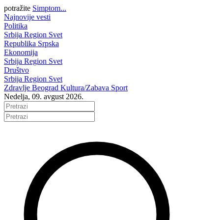
potražite
Simptom...
Najnovije vesti
Politika
Srbija
Region
Svet
Republika Srpska
Ekonomija
Srbija
Region
Svet
Društvo
Srbija
Region
Svet
Zdravlje
Beograd
Kultura/Zabava
Sport
Nedelja, 09. avgust 2026.