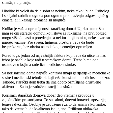
smeštaja u pitanju.
Ukoliko bi voleli da dele sobu sa nekim, neka tako i bude. Psiholog
i socijalni radnik mogu da pomognu u pronalaženju odgovarajućeg
cimera, ali i kasnije promene su moguće.
Koliko je važna opremljenost staračkog doma? Uprkos tome što
nam se oni starački domovi koji slove za luksuzne, na prvi pogled
mogu više dopasti u poređenju sa nekima koji to nisu, neke stvari su
mnogo važnije. Pre svega, higijena prostora treba da bude
besprekorna, bez obzira na to kako je enterijer opremljen.
Pored toga, jedan od najvažnijih faktora koji treba da utiče na naš
izbor je osoblje koje radi u staračkom domu. Treba birati one
ustanove u kojima rade lica medicinske struke.
Sa korisnicima doma najviše kontakta imaju gerijatrijske medicinske
sestre i medicinski tehničari, koji vrše konstantan medicinski nadzor.
Takođe, starački dom treba da ima dobro osmišljene društvene
aktivnosti. Za to je zadužena socijalna služba.
Korisnici staračkih domova dobar deo vremena provode u
zajedničkim prostorijama. To su saloni, dnevni boravci, trpezarije,
terase i dvorišta. Osoblje je zaduženo i za to da animira korisnike,
tako da vreme bude kvalitetno ispunjeno. Prilikom obilazaka