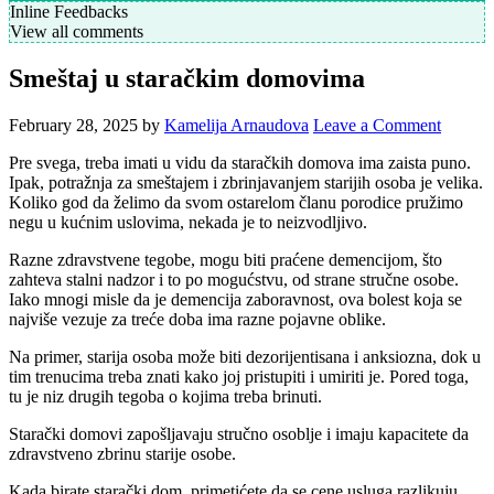
Inline Feedbacks
View all comments
Smeštaj u staračkim domovima
February 28, 2025
by
Kamelija Arnaudova
Leave a Comment
Pre svega, treba imati u vidu da staračkih domova ima zaista puno.
Ipak, potražnja za smeštajem i zbrinjavanjem starijih osoba je velika.
Koliko god da želimo da svom ostarelom članu porodice pružimo
negu u kućnim uslovima, nekada je to neizvodljivo.
Razne zdravstvene tegobe, mogu biti praćene demencijom, što
zahteva stalni nadzor i to po mogućstvu, od strane stručne osobe.
Iako mnogi misle da je demencija zaboravnost, ova bolest koja se
najviše vezuje za treće doba ima razne pojavne oblike.
Na primer, starija osoba može biti dezorijentisana i anksiozna, dok u
tim trenucima treba znati kako joj pristupiti i umiriti je. Pored toga,
tu je niz drugih tegoba o kojima treba brinuti.
Starački domovi zapošljavaju stručno osoblje i imaju kapacitete da
zdravstveno zbrinu starije osobe.
Kada birate starački dom, primetićete da se cene usluga razlikuju