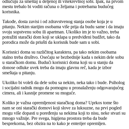
odlučuju za smeštaj u deljenoj ili višekrevtnoj sobi. Ipak, na prvom
mestu trebalo bi voditi računa o željama i potrebama budućeg
korisnika.
Takođe, dosta zavisi i od zdravstvenog stanja osobe koja je u
pitanju. Nekim starijim osobama više prija da budu same i da imaju
svoju sopstvenu sobu ili apartman. Ukoliko im je to važno, treba
potražiti starački dom koji se uklapa u predviđeni budžet, tako da
porodica može da priušti da korisnik bude sam u sobi.
Korisnici doma su različitog karaktera, pa tako nekim osobama
stalno treba društvo. Osećaju se bezbednije kada s nekim dele sobu
u staračkom domu. Budući korisnici doma koji su u stanju da
donose odluke uvek treba da imaju glavnu reč, kada je izbor
smeštaja u pitanju.
Ukoliko bi voleli da dele sobu sa nekim, neka tako i bude. Psiholog
i socijalni radnik mogu da pomognu u pronalaženju odgovarajućeg
cimera, ali i kasnije promene su moguće.
Koliko je važna opremljenost staračkog doma? Uprkos tome što
nam se oni starački domovi koji slove za luksuzne, na prvi pogled
mogu više dopasti u poređenju sa nekima koji to nisu, neke stvari su
mnogo važnije. Pre svega, higijena prostora treba da bude
besprekorna, bez obzira na to kako je enterijer opremljen.