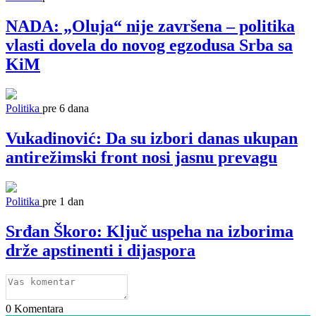
NADA: „Oluja“ nije završena – politika
vlasti dovela do novog egzodusa Srba sa
KiM
Politika
pre 6 dana
Vukadinović: Da su izbori danas ukupan
antirežimski front nosi jasnu prevagu
Politika
pre 1 dan
Srđan Škoro: Ključ uspeha na izborima
drže apstinenti i dijaspora
0
Komentara