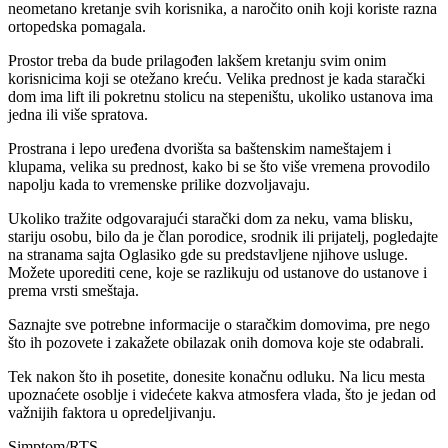
neometano kretanje svih korisnika, a naročito onih koji koriste razna
ortopedska pomagala.
Prostor treba da bude prilagođen lakšem kretanju svim onim
korisnicima koji se otežano kreću. Velika prednost je kada starački
dom ima lift ili pokretnu stolicu na stepeništu, ukoliko ustanova ima
jedna ili više spratova.
Prostrana i lepo uređena dvorišta sa baštenskim nameštajem i
klupama, velika su prednost, kako bi se što više vremena provodilo
napolju kada to vremenske prilike dozvoljavaju.
Ukoliko tražite odgovarajući starački dom za neku, vama blisku,
stariju osobu, bilo da je član porodice, srodnik ili prijatelj, pogledajte
na stranama sajta Oglasiko gde su predstavljene njihove usluge.
Možete uporediti cene, koje se razlikuju od ustanove do ustanove i
prema vrsti smeštaja.
Saznajte sve potrebne informacije o staračkim domovima, pre nego
što ih pozovete i zakažete obilazak onih domova koje ste odabrali.
Tek nakon što ih posetite, donesite konačnu odluku. Na licu mesta
upoznaćete osoblje i videćete kakva atmosfera vlada, što je jedan od
važnijih faktora u opredeljivanju.
Simptom/RTS