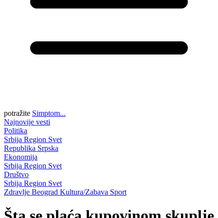
potražite
Simptom...
Najnovije vesti
Politika
Srbija
Region
Svet
Republika Srpska
Ekonomija
Srbija
Region
Svet
Društvo
Srbija
Region
Svet
Zdravlje
Beograd
Kultura/Zabava
Sport
Šta se plaća kupovinom skuplje