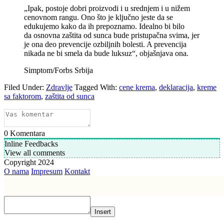
„Ipak, postoje dobri proizvodi i u srednjem i u nižem
cenovnom rangu. Ono što je ključno jeste da se
edukujemo kako da ih prepoznamo. Idealno bi bilo
da osnovna zaštita od sunca bude pristupačna svima, jer
je ona deo prevencije ozbiljnih bolesti. A prevencija
nikada ne bi smela da bude luksuz“, objašnjava ona.
Simptom/Forbs Srbija
Filed Under:
Zdravlje
Tagged With:
cene krema
,
deklaracija
,
kreme
sa faktorom
,
zaštita od sunca
0
Komentara
Inline Feedbacks
View all comments
Copyright 2024
O nama
Impresum
Kontakt
Insert