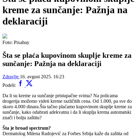
kreme za sunčanje: Pažnja na
deklaraciji
Foto: Pixabay
Šta se plaća kupovinom skuplje kreme za
sunčanje: Pažnja na deklaraciji
Zdravlje
16. avgust 2025. 16:23
Podeli:
Da li su kreme za sunčanje pristupačne svima? Na policama
drogerija možemo videti kreme različitih cena. Od 1.000, pa sve do
skoro 4.000 dinara.Šta tačno plaćamo kupovinom skuplje kreme za
sunčanje, kako odabrati adekvatnu i da li skuplja krema automatski
znači i bolju zaštitu?
Šta je broad spectrum?
Dermatolog Milena Radojević za Forbes Srbija kaže da zaštita od