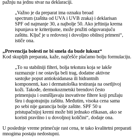
pažnju na jednu stvar na deklaraciji.
„Važno je da preparat ima oznaku broad
spectrum (zaštita od UVA i UVB zraka) i deklarisan
SPF od najmanje 30, a najbolje 50. Ako jeftinija krema
ispunjava te kriterijume, može pružiti odgovarajuću
zaštitu. Ključ je u redovnoj i dovoljno obilnoj primeni“,
ističe ona.
„Prevencija bolesti ne bi smela da bude luksuz“
Kod skupljih preparata, kaže, najčešće plaćamo bolju formulaciju.
„To su stabilniji filteri, bolja tekstura koja se lakše
razmazuje i ne ostavlja beli trag, dodatne aktivne
sastojke poput antioksidanasa ili hidrantnih
komponenti, kao i dermatološka testiranja na osetljivoj
koži. Takođe, dermokozmetski brendovi često
primenjuju i osmišljavaju inovativne filtere koji pružaju
širu i dugotrajniju zaštitu. Međutim, visoka cena sama
po sebi nije garancija bolje zaštite. SPF 50 u
pristupačnijoj kremi može biti jednako efikasan, ako se
koristi pravilno i u dovoljnoj količini“, dodaje ona.
U poslednje vreme primećuje rast cena, te tako kvalitetni preparati
mnogima postaju nedostupni.