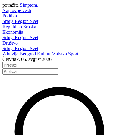
potražite
Simptom...
Najnovije vesti
Politika
Srbija
Region
Svet
Republika Srpska
Ekonomija
Srbija
Region
Svet
Društvo
Srbija
Region
Svet
Zdravlje
Beograd
Kultura/Zabava
Sport
Četvrtak, 06. avgust 2026.