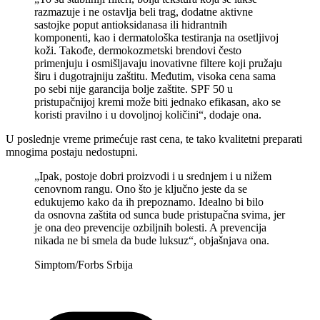
razmazuje i ne ostavlja beli trag, dodatne aktivne
sastojke poput antioksidanasa ili hidrantnih
komponenti, kao i dermatološka testiranja na osetljivoj
koži. Takođe, dermokozmetski brendovi često
primenjuju i osmišljavaju inovativne filtere koji pružaju
širu i dugotrajniju zaštitu. Međutim, visoka cena sama
po sebi nije garancija bolje zaštite. SPF 50 u
pristupačnijoj kremi može biti jednako efikasan, ako se
koristi pravilno i u dovoljnoj količini“, dodaje ona.
U poslednje vreme primećuje rast cena, te tako kvalitetni preparati
mnogima postaju nedostupni.
„Ipak, postoje dobri proizvodi i u srednjem i u nižem
cenovnom rangu. Ono što je ključno jeste da se
edukujemo kako da ih prepoznamo. Idealno bi bilo
da osnovna zaštita od sunca bude pristupačna svima, jer
je ona deo prevencije ozbiljnih bolesti. A prevencija
nikada ne bi smela da bude luksuz“, objašnjava ona.
Simptom/Forbs Srbija