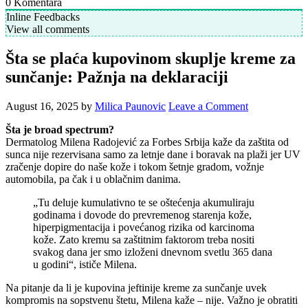
0
Komentara
Inline Feedbacks
View all comments
Šta se plaća kupovinom skuplje kreme za
sunčanje: Pažnja na deklaraciji
August 16, 2025
by
Milica Paunovic
Leave a Comment
Šta je broad spectrum?
Dermatolog Milena Radojević za Forbes Srbija kaže da zaštita od
sunca nije rezervisana samo za letnje dane i boravak na plaži jer UV
zračenje dopire do naše kože i tokom šetnje gradom, vožnje
automobila, pa čak i u oblačnim danima.
„Tu deluje kumulativno te se oštećenja akumuliraju
godinama i dovode do prevremenog starenja kože,
hiperpigmentacija i povećanog rizika od karcinoma
kože. Zato kremu sa zaštitnim faktorom treba nositi
svakog dana jer smo izloženi dnevnom svetlu 365 dana
u godini“, ističe Milena.
Na pitanje da li je kupovina jeftinije kreme za sunčanje uvek
kompromis na sopstvenu štetu, Milena kaže – nije. Važno je obratiti