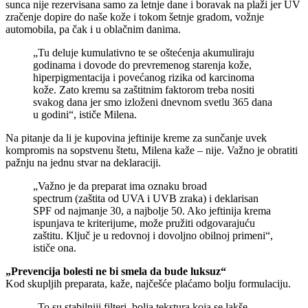
sunca nije rezervisana samo za letnje dane i boravak na plaži jer UV
zračenje dopire do naše kože i tokom šetnje gradom, vožnje
automobila, pa čak i u oblačnim danima.
„Tu deluje kumulativno te se oštećenja akumuliraju
godinama i dovode do prevremenog starenja kože,
hiperpigmentacija i povećanog rizika od karcinoma
kože. Zato kremu sa zaštitnim faktorom treba nositi
svakog dana jer smo izloženi dnevnom svetlu 365 dana
u godini“, ističe Milena.
Na pitanje da li je kupovina jeftinije kreme za sunčanje uvek
kompromis na sopstvenu štetu, Milena kaže – nije. Važno je obratiti
pažnju na jednu stvar na deklaraciji.
„Važno je da preparat ima oznaku broad
spectrum (zaštita od UVA i UVB zraka) i deklarisan
SPF od najmanje 30, a najbolje 50. Ako jeftinija krema
ispunjava te kriterijume, može pružiti odgovarajuću
zaštitu. Ključ je u redovnoj i dovoljno obilnoj primeni“,
ističe ona.
„Prevencija bolesti ne bi smela da bude luksuz“
Kod skupljih preparata, kaže, najčešće plaćamo bolju formulaciju.
„To su stabilniji filteri, bolja tekstura koja se lakše