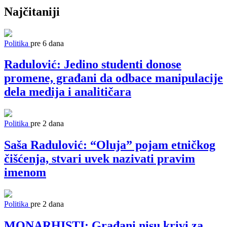
Najčitaniji
Politika
pre 6 dana
Radulović: Jedino studenti donose
promene, građani da odbace manipulacije
dela medija i analitičara
Politika
pre 2 dana
Saša Radulović: “Oluja” pojam etničkog
čišćenja, stvari uvek nazivati pravim
imenom
Politika
pre 2 dana
MONARHISTI: Građani nisu krivi za