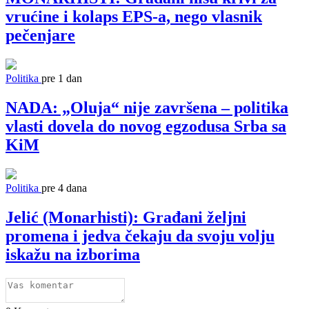
vrućine i kolaps EPS-a, nego vlasnik
pečenjare
Politika
pre 1 dan
NADA: „Oluja“ nije završena – politika
vlasti dovela do novog egzodusa Srba sa
KiM
Politika
pre 4 dana
Jelić (Monarhisti): Građani željni
promena i jedva čekaju da svoju volju
iskažu na izborima