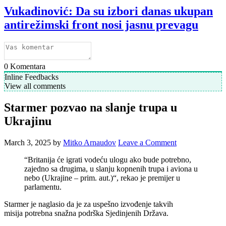
Vukadinović: Da su izbori danas ukupan
antirežimski front nosi jasnu prevagu
0
Komentara
Inline Feedbacks
View all comments
Starmer pozvao na slanje trupa u
Ukrajinu
March 3, 2025
by
Mitko Arnaudov
Leave a Comment
“Britanija će igrati vodeću ulogu ako bude potrebno,
zajedno sa drugima, u slanju kopnenih trupa i aviona u
nebo (Ukrajine – prim. aut.)“, rekao je premijer u
parlamentu.
Starmer je naglasio da je za uspešno izvođenje takvih
misija potrebna snažna podrška Sjedinjenih Država.