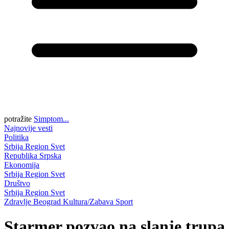
potražite
Simptom...
Najnovije vesti
Politika
Srbija
Region
Svet
Republika Srpska
Ekonomija
Srbija
Region
Svet
Društvo
Srbija
Region
Svet
Zdravlje
Beograd
Kultura/Zabava
Sport
Starmer pozvao na slanje trupa