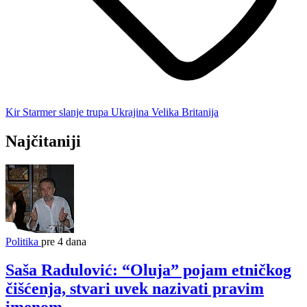
Kir Starmer
slanje trupa
Ukrajina
Velika Britanija
Najčitaniji
Politika
pre 4 dana
Saša Radulović: “Oluja” pojam etničkog
čišćenja, stvari uvek nazivati pravim