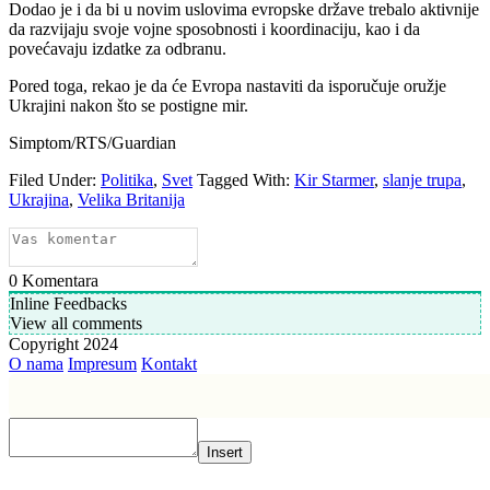
Dodao je i da bi u novim uslovima evropske države trebalo aktivnije
da razvijaju svoje vojne sposobnosti i koordinaciju, kao i da
povećavaju izdatke za odbranu.
Pored toga, rekao je da će Evropa nastaviti da isporučuje oružje
Ukrajini nakon što se postigne mir.
Simptom/RTS/Guardian
Filed Under:
Politika
,
Svet
Tagged With:
Kir Starmer
,
slanje trupa
,
Ukrajina
,
Velika Britanija
0
Komentara
Inline Feedbacks
View all comments
Copyright 2024
O nama
Impresum
Kontakt
Insert