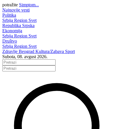
potražite
Simptom...
Najnovije vesti
Politika
Srbija
Region
Svet
Republika Srpska
Ekonomija
Srbija
Region
Svet
Društvo
Srbija
Region
Svet
Zdravlje
Beograd
Kultura/Zabava
Sport
Subota, 08. avgust 2026.