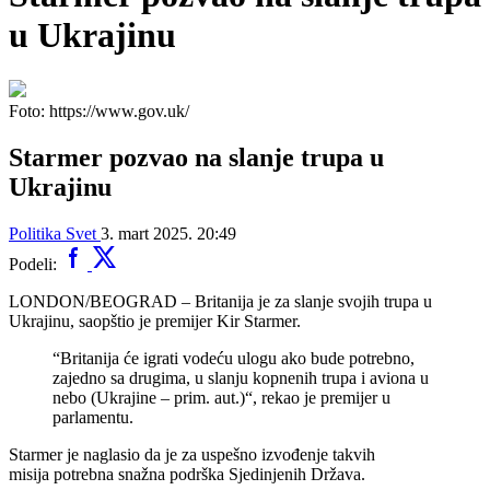
u Ukrajinu
Foto: https://www.gov.uk/
Starmer pozvao na slanje trupa u
Ukrajinu
Politika
Svet
3. mart 2025. 20:49
Podeli:
LONDON/BEOGRAD – Britanija je za slanje svojih trupa u
Ukrajinu, saopštio je premijer Kir Starmer.
“Britanija će igrati vodeću ulogu ako bude potrebno,
zajedno sa drugima, u slanju kopnenih trupa i aviona u
nebo (Ukrajine – prim. aut.)“, rekao je premijer u
parlamentu.
Starmer je naglasio da je za uspešno izvođenje takvih
misija potrebna snažna podrška Sjedinjenih Država.