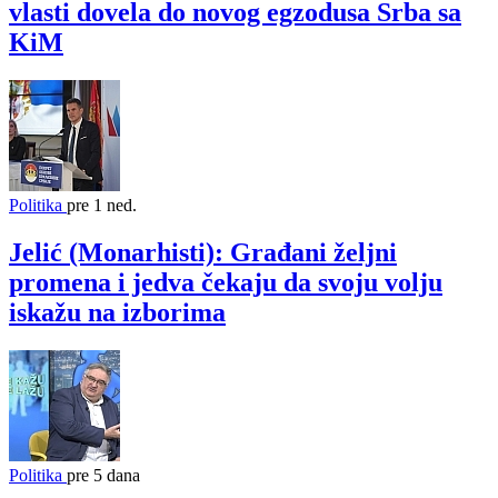
vlasti dovela do novog egzodusa Srba sa
KiM
Politika
pre 1 ned.
Jelić (Monarhisti): Građani željni
promena i jedva čekaju da svoju volju
iskažu na izborima
Politika
pre 5 dana