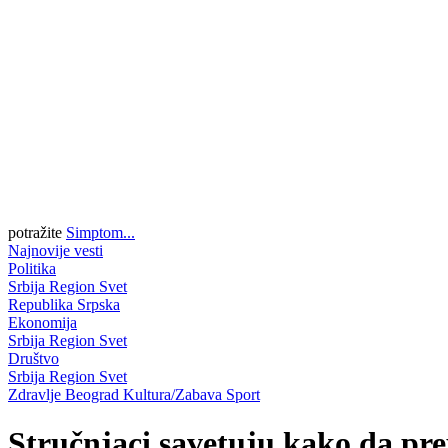
potražite
Simptom...
Najnovije vesti
Politika
Srbija
Region
Svet
Republika Srpska
Ekonomija
Srbija
Region
Svet
Društvo
Srbija
Region
Svet
Zdravlje
Beograd
Kultura/Zabava
Sport
Stručnjaci savetuju kako da pre