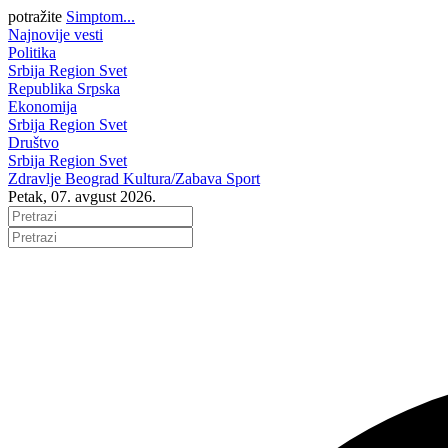
potražite
Simptom...
Najnovije vesti
Politika
Srbija
Region
Svet
Republika Srpska
Ekonomija
Srbija
Region
Svet
Društvo
Srbija
Region
Svet
Zdravlje
Beograd
Kultura/Zabava
Sport
Petak, 07. avgust 2026.