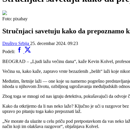
Foto: pixabay
Stručnjaci savetuju kako da prepoznamo ka
Društvo
Srbija
25. decembar 2024. 09:23
Podeli:
BEOGRAD – „Ljudi lažu većinu dana“, kaže Kevin Kolvel, profesor ps
Većina su, kako kaže, zapravo vrste bezazlenih „belih“ laži koje niko
Međutim, štetnije laži — one koje su namerno pogrešno predstavljanje
ishoda u njihovom životu, ozbiljnog ugrožavanja međuljudskih odn
Zbog toga se mnogi od nas igraju detektiva, pokušavajući da odvoje či
Kako da otkrijemo da li nas neko laže? Ključno je ući u razgovor bez p
upravo po pitanju toga kako prepoznati laž.
„Ne morate da ulazite u celu priču pod pretpostavkom da vas neko laže
način koji im olakšava razgovor“, objašnjava Kolvel.