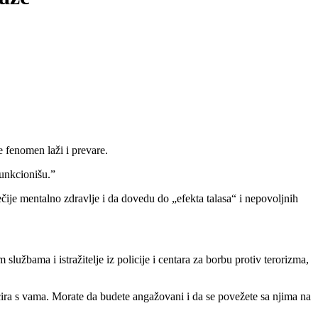
 fenomen laži i prevare.
funkcionišu.”
ije mentalno zdravlje i da dovedu do „efekta talasa“ i nepovoljnih
lužbama i istražitelje iz policije i centara za borbu protiv terorizma,
icira s vama. Morate da budete angažovani i da se povežete sa njima na