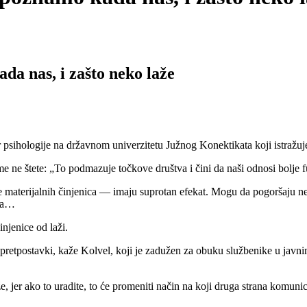
da nas, i zašto neko laže
ihologije na državnom univerzitetu Južnog Konektikata koji istražuje
me ne štete: „To podmazuje točkove društva i čini da naši odnosi bolje 
 materijalnih činjenica — imaju suprotan efekat. Mogu da pogoršaju neč
osa…
njenice od laži.
retpostavki, kaže Kolvel, koji je zadužen za obuku službenike u javnim s
, jer ako to uradite, to će promeniti način na koji druga strana komun