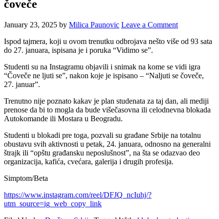
čoveče
January 23, 2025
by
Milica Paunovic
Leave a Comment
Ispod tajmera, koji u ovom trenutku odbrojava nešto više od 93 sata
do 27. januara, ispisana je i poruka “Vidimo se”.
Studenti su na Instagramu objavili i snimak na kome se vidi igra
“Čoveče ne ljuti se”, nakon koje je ispisano – “Naljuti se čoveče,
27. januar”.
Trenutno nije poznato kakav je plan studenata za taj dan, ali mediji
prenose da bi to mogla da bude višečasovna ili celodnevna blokada
Autokomande ili Mostara u Beogradu.
Studenti u blokadi pre toga, pozvali su građane Srbije na totalnu
obustavu svih aktivnosti u petak, 24. januara, odnosno na generalni
štrajk ili “opštu građansku neposlušnost”, na šta se odazvao deo
organizacija, kafića, cvećara, galerija i drugih profesija.
Simptom/Beta
https://www.instagram.com/reel/DFJQ_ncIuhj/?
utm_source=ig_web_copy_link