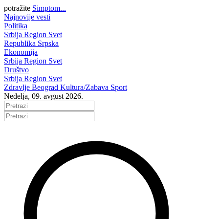
potražite
Simptom...
Najnovije vesti
Politika
Srbija
Region
Svet
Republika Srpska
Ekonomija
Srbija
Region
Svet
Društvo
Srbija
Region
Svet
Zdravlje
Beograd
Kultura/Zabava
Sport
Nedelja, 09. avgust 2026.