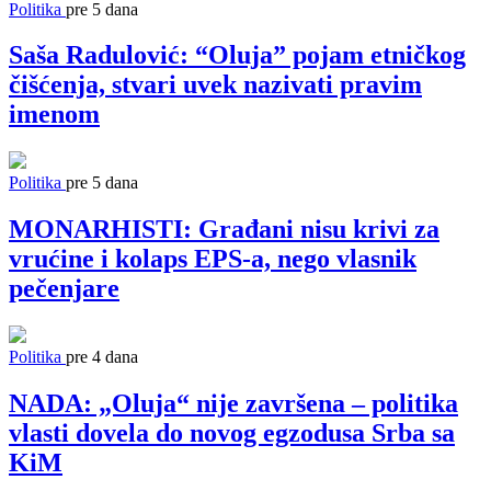
Politika
pre 5 dana
Saša Radulović: “Oluja” pojam etničkog
čišćenja, stvari uvek nazivati pravim
imenom
Politika
pre 5 dana
MONARHISTI: Građani nisu krivi za
vrućine i kolaps EPS-a, nego vlasnik
pečenjare
Politika
pre 4 dana
NADA: „Oluja“ nije završena – politika
vlasti dovela do novog egzodusa Srba sa
KiM