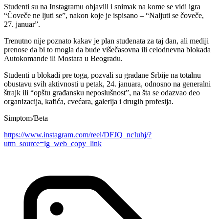
Studenti su na Instagramu objavili i snimak na kome se vidi igra
“Čoveče ne ljuti se”, nakon koje je ispisano – “Naljuti se čoveče,
27. januar”.
Trenutno nije poznato kakav je plan studenata za taj dan, ali mediji
prenose da bi to mogla da bude višečasovna ili celodnevna blokada
Autokomande ili Mostara u Beogradu.
Studenti u blokadi pre toga, pozvali su građane Srbije na totalnu
obustavu svih aktivnosti u petak, 24. januara, odnosno na generalni
štrajk ili “opštu građansku neposlušnost”, na šta se odazvao deo
organizacija, kafića, cvećara, galerija i drugih profesija.
Simptom/Beta
https://www.instagram.com/reel/DFJQ_ncIuhj/?
utm_source=ig_web_copy_link