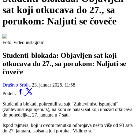
sat koji otkucava do 27., sa
porukom: Naljuti se čoveče
Foto: video instagram
Studenti-blokada: Objavljen sat koji
otkucava do 27., sa porukom: Naljuti se
čoveče
Društvo
Srbija
23. januar 2025. 11:58
Podeli:
Studenti u blokadi pokrenuli su sajt “Zahtevi nisu ispunjeni”
(zahtevinisuispunjeni.rs), na kom se nalazi sat koji unazad otkucava
do ponedeljka, 27. januara u 7 sati.
Ispod tajmera, koji u ovom trenutku odbrojava nešto više od 93 sata
do 27. januara, ispisana je i poruka “Vidimo se”.