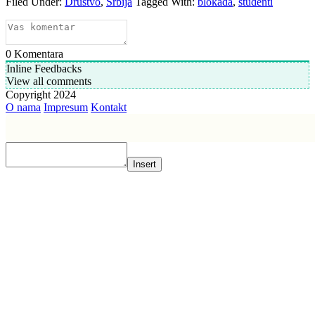
Filed Under:
Društvo
,
Srbija
Tagged With:
blokada
,
studenti
0
Komentara
Inline Feedbacks
View all comments
Copyright 2024
O nama
Impresum
Kontakt
Insert