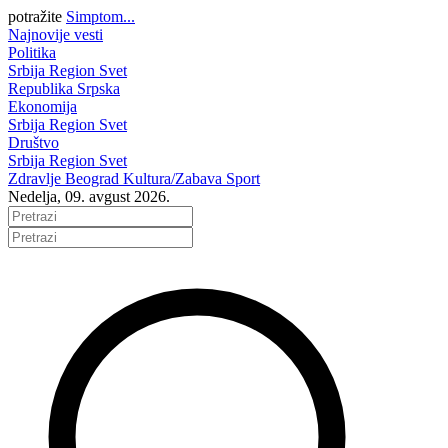
potražite
Simptom...
Najnovije vesti
Politika
Srbija
Region
Svet
Republika Srpska
Ekonomija
Srbija
Region
Svet
Društvo
Srbija
Region
Svet
Zdravlje
Beograd
Kultura/Zabava
Sport
Nedelja, 09. avgust 2026.