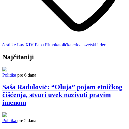
čestitke
Lav XIV
Papa
Rimokatolička crkva
svetski lideri
Najčitaniji
Politika
pre 6 dana
Saša Radulović: “Oluja” pojam etničkog
čišćenja, stvari uvek nazivati pravim
imenom
Politika
pre 5 dana