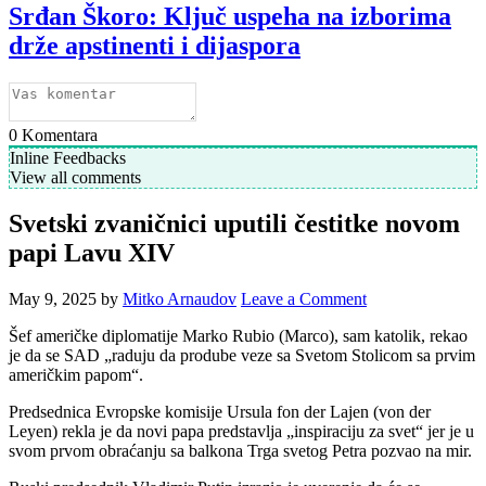
Srđan Škoro: Ključ uspeha na izborima
drže apstinenti i dijaspora
0
Komentara
Inline Feedbacks
View all comments
Svetski zvaničnici uputili čestitke novom
papi Lavu XIV
May 9, 2025
by
Mitko Arnaudov
Leave a Comment
Šef američke diplomatije Marko Rubio (Marco), sam katolik, rekao
je da se SAD „raduju da prodube veze sa Svetom Stolicom sa prvim
američkim papom“.
Predsednica Evropske komisije Ursula fon der Lajen (von der
Leyen) rekla je da novi papa predstavlja „inspiraciju za svet“ jer je u
svom prvom obraćanju sa balkona Trga svetog Petra pozvao na mir.