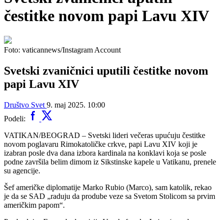
čestitke novom papi Lavu XIV
Foto: vaticannews/Instagram Account
Svetski zvaničnici uputili čestitke novom
papi Lavu XIV
Društvo
Svet
9. maj 2025. 10:00
Podeli:
VATIKAN/BEOGRAD – Svetski lideri večeras upućuju čestitke
novom poglavaru Rimokatoličke crkve, papi Lavu XIV koji je
izabran posle dva dana izbora kardinala na konklavi koja se posle
podne završila belim dimom iz Sikstinske kapele u Vatikanu, prenele
su agencije.
Šef američke diplomatije Marko Rubio (Marco), sam katolik, rekao
je da se SAD „raduju da prodube veze sa Svetom Stolicom sa prvim
američkim papom“.