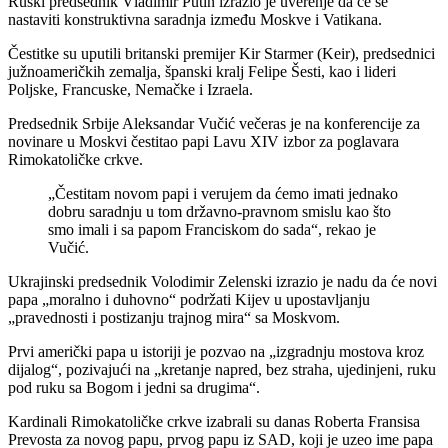
Ruski predsednik Vladimir Putin izrazio je uverenje da će se
nastaviti konstruktivna saradnja između Moskve i Vatikana.
Čestitke su uputili britanski premijer Kir Starmer (Keir), predsednici
južnoameričkih zemalja, španski kralj Felipe Šesti, kao i lideri
Poljske, Francuske, Nemačke i Izraela.
Predsednik Srbije Aleksandar Vučić večeras je na konferencije za
novinare u Moskvi čestitao papi Lavu XIV izbor za poglavara
Rimokatoličke crkve.
„Čestitam novom papi i verujem da ćemo imati jednako
dobru saradnju u tom državno-pravnom smislu kao što
smo imali i sa papom Franciskom do sada“, rekao je
Vučić.
Ukrajinski predsednik Volodimir Zelenski izrazio je nadu da će novi
papa „moralno i duhovno“ podržati Kijev u upostavljanju
„pravednosti i postizanju trajnog mira“ sa Moskvom.
Prvi američki papa u istoriji je pozvao na „izgradnju mostova kroz
dijalog“, pozivajući na „kretanje napred, bez straha, ujedinjeni, ruku
pod ruku sa Bogom i jedni sa drugima“.
Kardinali Rimokatoličke crkve izabrali su danas Roberta Fransisa
Prevosta za novog papu, prvog papu iz SAD, koji je uzeo ime papa