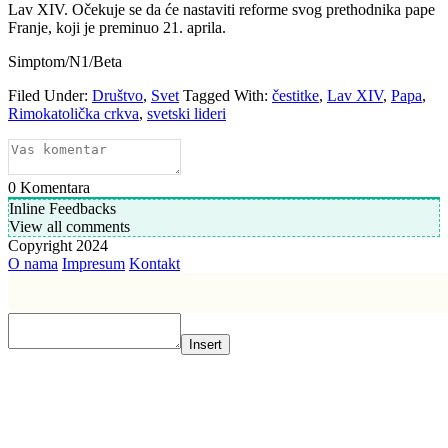
Lav XIV. Očekuje se da će nastaviti reforme svog prethodnika pape
Franje, koji je preminuo 21. aprila.
Simptom/N1/Beta
Filed Under:
Društvo
,
Svet
Tagged With:
čestitke
,
Lav XIV
,
Papa
,
Rimokatolička crkva
,
svetski lideri
0
Komentara
Inline Feedbacks
View all comments
Copyright 2024
O nama
Impresum
Kontakt
Insert