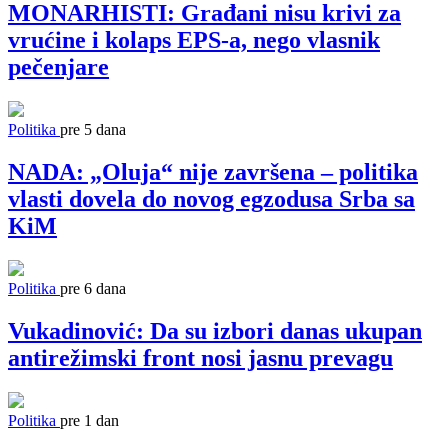
MONARHISTI: Građani nisu krivi za
vrućine i kolaps EPS-a, nego vlasnik
pečenjare
Politika
pre 5 dana
NADA: „Oluja“ nije završena – politika
vlasti dovela do novog egzodusa Srba sa
KiM
Politika
pre 6 dana
Vukadinović: Da su izbori danas ukupan
antirežimski front nosi jasnu prevagu
Politika
pre 1 dan