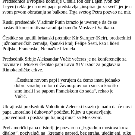
Predsednica Evropske komisije Ursula fon der Lajen (von der
Leyen) rekla je da novi papa predstavlja „inspiraciju za svet“ jer je u
svom prvom obraćanju sa balkona Trga svetog Petra pozvao na mir.
Ruski predsednik Vladimir Putin izrazio je uverenje da će se
nastaviti konstruktivna saradnja između Moskve i Vatikana.
Čestitke su uputili britanski premijer Kir Starmer (Keir), predsednici
južnoameričkih zemalja, španski kralj Felipe Šesti, kao i lideri
Poljske, Francuske, Nemačke i Izraela.
Predsednik Srbije Aleksandar Vučić večeras je na konferencije za
novinare u Moskvi čestitao papi Lavu XIV izbor za poglavara
Rimokatoličke crkve.
„Čestitam novom papi i verujem da ćemo imati jednako
dobru saradnju u tom državno-pravnom smislu kao što
smo imali i sa papom Franciskom do sada“, rekao je
Vučić.
Ukrajinski predsednik Volodimir Zelenski izrazio je nadu da će novi
papa „moralno i duhovno“ podržati Kijev u upostavljanju
„pravednosti i postizanju trajnog mira“ sa Moskvom.
Prvi američki papa u istoriji je pozvao na „izgradnju mostova kroz
dijalog“, pozivajući na „kretanje napred, bez straha, ujedinjeni, ruku