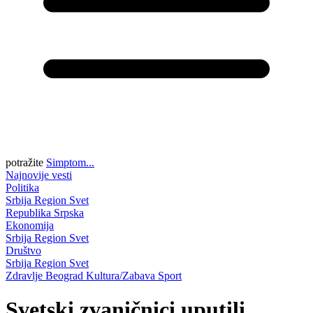
potražite
Simptom...
Najnovije vesti
Politika
Srbija
Region
Svet
Republika Srpska
Ekonomija
Srbija
Region
Svet
Društvo
Srbija
Region
Svet
Zdravlje
Beograd
Kultura/Zabava
Sport
Svetski zvaničnici uputili