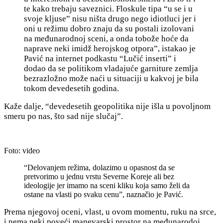
te kako tr
ebaju saveznici. Floskule tipa “u se i u
svoje kljuse” nisu ništa drugo nego idiotluci jer i
oni u režimu dobro znaju da su postali izolovani
na međunarodnoj sceni, a onda tobože hoće da
naprave neki imidž herojskog otpora”, istakao je
Pavić na internet podkastu “Lučić inserti” i
dodao da se politikom vladajuće garniture zemlja
bezrazložno može naći u situaciji u kakvoj je bila
tokom devedesetih godina.
Kaže dalje, “devedesetih geopolitika nije išla u povoljnom
smeru po nas, što sad nije slučaj”.
Foto: video
“Delovanjem režima, dolazimo u opasnost da se
pretvorimo u jednu vrstu Severne Koreje ali bez
ideologije jer imamo na sceni kliku koja samo želi da
ostane na vlasti po svaku cenu”, naznačio je Pavić.
Prema njegovoj oceni, vlast, u ovom momentu, ruku na srce,
i nema neki poveći manevarski prostor na međunarodoj