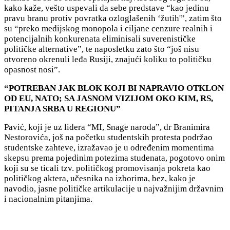
kako kaže, vešto uspevali da sebe predstave “kao jedinu
pravu branu protiv povratka ozloglašenih ‘žutih'”, zatim što
su “preko medijskog monopola i ciljane cenzure realnih i
potencijalnih konkurenata eliminisali suverenističke
političke alternative”, te naposletku zato što “još nisu
otvoreno okrenuli leđa Rusiji, znajući koliku to političku
opasnost nosi”.
“POTREBAN JAK BLOK KOJI BI NAPRAVIO OTKLON
OD EU, NATO; SA JASNOM VIZIJOM OKO KIM, RS,
PITANJA SRBA U REGIONU”
Pavić, koji je uz lidera “MI, Snage naroda”, dr Branimira
Nestorovića, još na početku studentskih protesta podržao
studentske zahteve, izražavao je u određenim momentima
skepsu prema pojedinim potezima studenata, pogotovo onim
koji su se ticali tzv.
političkog promovisanja pokreta kao
političkog aktera, učesnika na izborima, bez, kako je
navodio, jasne političke artikulacije u najvažnijim državnim
i nacionalnim pitanjima.