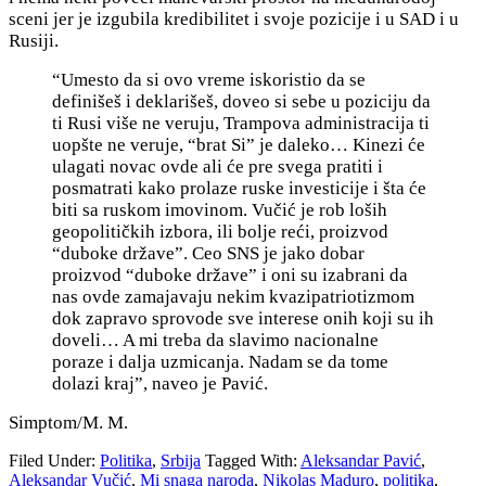
sceni jer je izgubila kredibilitet i svoje pozicije i u SAD i u
Rusiji.
“
Umesto da si ovo vreme iskoristio da se
definišeš i deklarišeš, doveo si sebe u poziciju da
ti Rusi više ne veruju, Trampova administracija ti
uopšte ne veruje, “brat Si” je daleko… Kinezi će
ulagati novac ovde ali će pre svega pratiti i
posmatrati kako prolaze ruske investicije i šta će
biti sa ruskom imovinom. Vučić je rob loših
geopolitičkih izbora, ili bolje reći, proizvod
“duboke države”. Ceo SNS je jako dobar
proizvod “duboke države” i oni su izabrani da
nas ovde zamajavaju nekim kvazipatriotizmom
dok zapravo sprovode sve interese onih koji su ih
doveli… A mi treba da slavimo nacionalne
poraze i dalja uzmicanja. Nadam se da tome
dolazi kraj”, naveo je Pavić.
Simptom/M. M.
Filed Under:
Politika
,
Srbija
Tagged With:
Aleksandar Pavić
,
Aleksandar Vučić
,
Mi snaga naroda
,
Nikolas Maduro
,
politika
,