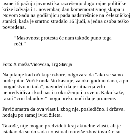
usmeriti pažnju javnosti ka razrešenju dugotrajne političke
krize izdvaja i 1. novembar, dan komemorativnog skupa u
Novom Sadu na godišnjicu pada nadstrešnice na Železničkoj
stanici, kada je smrtno stradalo 16 ljudi, a jedna osoba teško
povređena.
“Masovnost protesta će nam takođe puno toga
reći.”
Foto: X mreža/Vidovdan, Trg Slavija
Na pitanje kad očekuje izbore, odgovara da “ako se samo
bude pitao Vučić onda što kasnije, za oko godinu dana, a po
mogućstvu ni tada”, navodeći da je situacija vrlo
nepredvidiva i kod nas i u okruženju i u svetu. Kako kaže,
razni “crni labudovi” mogu preko noći da je promene.
Pavić smatra da ova vlast i, zbog nje, posledično, i država,
hodaju po samoj ivici žileta.
Takođe, nije mogao predvideti kraj aktuelne vlasti, ali je
istakao da su do sada i opstajali najviše zbog toga što su,