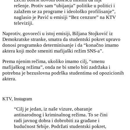
rešenje. Protiv sam “ubijanja” politike u politici i
zalažem se za programe i ideološko profilisanje”,
naglasio je Pavić u emisiji “Bez cenzure” na KTV
televiziji.
Naprotiv, govoreći u istoj emisiji, Biljana Stojković iz
Demokratske stranke, smatra da studentski pokret upravo
donosi programsko determinisanje i da “konačno imamo
aktera koji može smeniti mafijaški režim SNS-a”.
Prema njenim rečima, ukoliko imamo
cilj, “smenu
mafijaškog režima”, onda ne bi smelo biti zadržaka i
potrebna je
bezuslovna podrška studentima od opozicionih
aktera.
KTV, Instagram
“
Cilj je jedan, iz naše vizure, obaranje
antinarodnog i kriminalnog režima. To se čini
radi javnog dobra i dobrobiti za građane i
budućnost Srbije. Podržati studentski pokret,