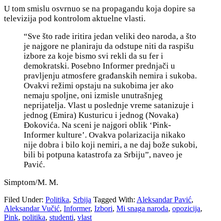
U tom smislu osvrnuo se na propagandu koja dopire sa
televizija pod kontrolom aktuelne vlasti.
“Sve što rade iritira jedan veliki deo naroda, a što
je najgore ne planiraju da odstupe niti da raspišu
izbore za koje bismo svi rekli da su fer i
demokratski.
Posebno Informer prednjači u
pravljenju atmosfere građanskih nemira i sukoba.
Ovakvi režimi opstaju na sukobima jer ako
nemaju spoljne, oni izmisle unutrašnjeg
neprijatelja. Vlast u poslednje vreme satanizuje i
jednog (Emira) Kusturicu i jednog (Novaka)
Đokovića. Na sceni je najgori oblik ‘Pink-
Informer kulture’. Ovakva polarizacija nikako
nije dobra i bilo koji nemiri, a ne daj bože sukobi,
bili bi potpuna
katastrofa za Srbiju”, naveo je
Pavić.
Simptom/M. M.
Filed Under:
Politika
,
Srbija
Tagged With:
Aleksandar Pavić
,
Aleksandar Vučić
,
Informer
,
Izbori
,
Mi snaga naroda
,
opozicija
,
Pink
,
politika
,
studenti
,
vlast