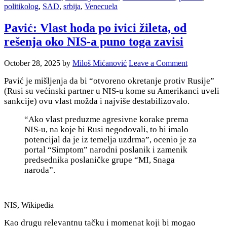
politikolog
,
SAD
,
srbija
,
Venecuela
Pavić: Vlast hoda po ivici žileta, od
rešenja oko NIS-a puno toga zavisi
October 28, 2025
by
Miloš Mićanović
Leave a Comment
Pavić je mišljenja da bi “otvoreno okretanje protiv Rusije”
(Rusi su većinski partner u NIS-u kome su Amerikanci uveli
sankcije) ovu vlast možda i najviše destabilizovalo.
“Ako vlast preduzme agresivne korake prema
NIS-u, na koje bi Rusi negodovali, to bi imalo
potencijal da je iz temelja uzdrma”, ocenio je za
portal “Simptom” narodni poslanik i zamenik
predsednika poslaničke grupe “MI, Snaga
naroda”.
NIS, Wikipedia
Kao drugu relevantnu tačku i momenat koji bi mogao