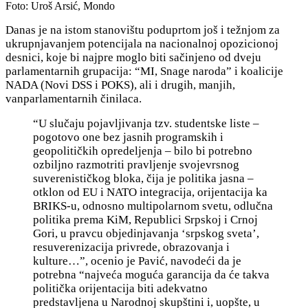
Foto: Uroš Arsić, Mondo
Danas je na istom stanovištu poduprtom još i težnjom za
ukrupnjavanjem potencijala na nacionalnoj opozicionoj
desnici, koje bi najpre moglo biti sačinjeno od dveju
parlamentarnih grupacija: “MI, Snage naroda” i koalicije
NADA (Novi DSS i POKS), ali i drugih, manjih,
vanparlamentarnih činilaca.
“U slučaju pojavljivanja tzv. studentske liste –
pogotovo one bez jasnih programskih i
geopolitičkih opredeljenja – bilo bi potrebno
ozbiljno razmotriti pravljenje svojevrsnog
suverenističkog bloka, čija je politika jasna –
otklon od EU i NATO integracija, orijentacija ka
BRIKS-u, odnosno multipolarnom svetu, odlučna
politika prema KiM, Republici Srpskoj i Crnoj
Gori, u pravcu objedinjavanja ‘srpskog sveta’,
resuverenizacija privrede, obrazovanja i
kulture…”, ocenio je Pavić, navodeći da je
potrebna “najveća moguća garancija da će takva
politička orijentacija biti adekvatno
predstavljena u Narodnoj skupštini i, uopšte, u