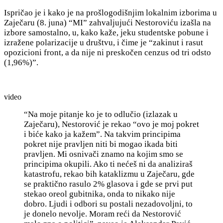
Ispričao je i kako je na prošlogodišnjim lokalnim izborima u
Zaječaru (8. juna) “MI” zahvaljujući Nestoroviću izašla na
izbore samostalno, u, kako kaže, jeku studentske pobune i
izražene polarizacije u društvu, i čime je “zakinut i rasut
opozicioni front, a da nije ni preskočen cenzus od tri odsto
(1,96%)”.
video
“Na moje pitanje ko je to odlučio (izlazak u
Zaječaru), Nestorović je rekao “ovo je moj pokret
i biće kako ja kažem”. Na takvim principima
pokret nije pravljen niti bi mogao ikada biti
pravljen. Mi osnivači znamo na kojim smo se
principima okupili. Ako ti n
ećeš ni da analiziraš
katastrofu, rekao bih kataklizmu u Zaječaru, gde
se praktično rasulo 2% glasova i gde se prvi put
stekao oreol gubitnika, onda to nikako nije
dobro. Ljudi i odbori su postali nezadovoljni, to
je donelo nevolje. Moram reći da
Nestorović