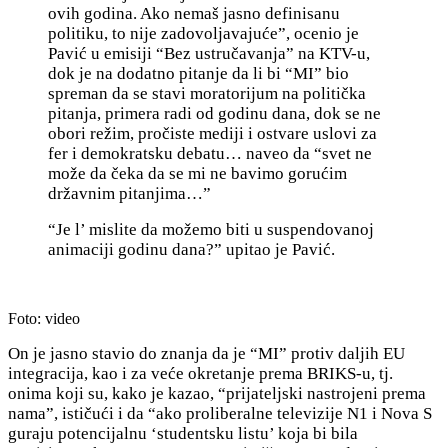
ovih godina. Ako nemaš jasno definisanu
politiku, to nije zadovoljavajuće”, ocenio je
Pavić u emisiji “Bez ustručavanja” na KTV-u,
dok je na dodatno pitanje da li bi “MI” bio
spreman da se stavi moratorijum na politička
pitanja, primera radi od godinu dana, dok se ne
obori režim, pročiste mediji i ostvare uslovi za
fer i demokratsku debatu… naveo da “svet ne
može da čeka da se mi ne bavimo gorućim
državnim pitanjima…”
“Je l’ mislite da možemo biti u suspendovanoj
animaciji godinu dana?” upitao je Pavić.
Foto: video
On je jasno stavio do znanja da je “MI” protiv daljih EU
integracija, kao i za veće okretanje prema BRIKS-u, tj.
onima koji su, kako je kazao, “prijateljski nastrojeni prema
nama”, ističući i da “a
ko proliberalne televizije N1 i Nova S
guraju potencijalnu ‘studentsku listu’ koja bi bila