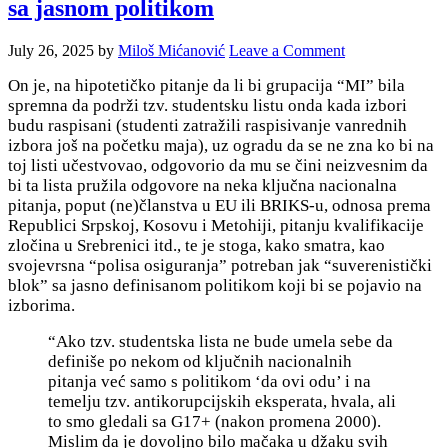
sa jasnom politikom
July 26, 2025
by
Miloš Mićanović
Leave a Comment
On je, na hipotetičko pitanje da li bi grupacija “MI” bila
spremna da podrži tzv. studentsku listu onda kada izbori
budu raspisani (studenti zatražili raspisivanje vanrednih
izbora još na početku maja), uz ogradu da se ne zna ko bi na
toj listi učestvovao, odgovorio da mu se čini neizvesnim da
bi ta lista pružila odgovore na neka ključna nacionalna
pitanja, poput (ne)članstva u EU ili BRIKS-u, odnosa prema
Republici Srpskoj, Kosovu i Metohiji, pitanju kvalifikacije
zločina u Srebrenici itd., te je stoga, kako smatra, kao
svojevrsna “polisa osiguranja” potreban jak “
suverenistički
blok” sa jasno definisanom politikom koji bi se pojavio na
izborima.
“Ako tzv. studentska lista ne bude umela sebe da
definiše po nekom od ključnih nacionalnih
pitanja već samo s politikom ‘da ovi odu’ i na
temelju tzv. antikorupcijskih eksperata, hvala, ali
to smo gledali sa G17+ (nakon promena 2000).
Mislim da je d
ovoljno bilo mačaka u džaku svih