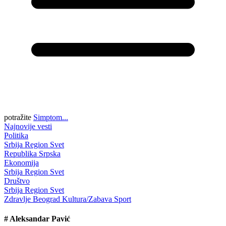
potražite
Simptom...
Najnovije vesti
Politika
Srbija
Region
Svet
Republika Srpska
Ekonomija
Srbija
Region
Svet
Društvo
Srbija
Region
Svet
Zdravlje
Beograd
Kultura/Zabava
Sport
#
Aleksandar Pavić