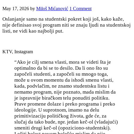
May 17, 2026
by
Miloš Mićanović
1 Comment
Oslanjanje samo na studentski pokret koji još, kako kaže,
nije definisao svoj program niti se znaju ljudi na studentskoj
listi, ne vidi kao najbolji put.
KTV, Instagram
“Ako je cilj smena vlasti, mora se videti šta je
optimalno da bi se to desilo. Da li ono što su
započeli studenti, a započeli su mnogo toga,
može u ovom momentu da ishodi smenu vlasti,
kada, podvlačim, ne znamo studentsku listu i
nemamo program, nije poznato, mada mislim da
je ispravnije biračkom telu ponuditi politiku.
Prave promene dolaze i preko programa i preko
ideologije. U suprotnom, imamo na delu
primitivizaciju političkog života, gde će, za
slučaj da tako bude, npr. jedan keč-ol (vladajući)
smeniti drugi keč-ol (opoziciono-studentski).
Lečiti bolest novom bolešću mislim da nije