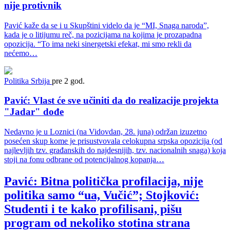
nije protivnik
Pavić kaže da se i u Skupštini videlo da je “MI, Snaga naroda”,
kada je o litijumu reč, na pozicijama na kojima je prozapadna
opozicija. “To ima neki sinergetski efekat, mi smo rekli da
nećemo…
Politika
Srbija
pre 2 god.
Pavić: Vlast će sve učiniti da do realizacije projekta
"Jadar" dođe
Nedavno je u Loznici (na Vidovdan, 28. juna) održan izuzetno
posećen skup kome je prisustvovala celokupna srpska opozicija (od
najlevljih tzv. građanskih do najdesnijih, tzv. nacionalnih snaga) koja
stoji na fonu odbrane od potencijalnog kopanja…
Pavić: Bitna politička profilacija, nije
politika samo “ua, Vučić”; Stojković:
Studenti i te kako profilisani, pišu
program od nekoliko stotina strana