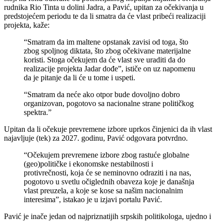
rudnika Rio Tinta u dolini Jadra, a Pavić, upitan za očekivanja u
predstojećem periodu te da li smatra da će vlast pribeći realizaciji
projekta, kaže:
“Smatram da im maltene opstanak zavisi od toga, što
zbog spoljnog diktata, što zbog očekivane materijalne
koristi. Stoga očekujem da će vlast sve uraditi da do
realizacije projekta Jadar dođe”, ističe on uz napomenu
da je pitanje da li će u tome i uspeti.
“Smatram da neće ako otpor bude dovoljno dobro
organizovan, pogotovo sa nacionalne strane političkog
spektra.”
Upitan da li očekuje prevremene izbore uprkos činjenici da ih vlast
najavljuje (tek) za 2027. godinu, Pavić odgovara potvrdno.
“Očekujem prevremene izbore zbog rastuće globalne
(geo)političke i ekonomske nestabilnosti i
protivrečnosti, koja će se neminovno odraziti i na nas,
pogotovo u svetlu očiglednih obaveza koje je današnja
vlast preuzela, a koje se kose sa našim nacionalnim
interesima”, istakao je u izjavi portalu Pavić.
Pavić je inače jedan od najpriznatijih srpskih politikologa, ujedno i