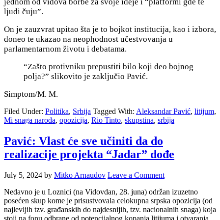
jednom od vidova borbe za svoje ideje i “platformi gde te
ljudi čuju”.
On je zauzvrat upitao šta je to bojkot institucija, kao i izbora,
doneo te ukazao na neophodnost učestvovanja u
parlamentarnom životu i debatama.
“Zašto protivniku prepustiti bilo koji deo bojnog
polja?” slikovito je zaključio Pavić.
Simptom/M. M.
Filed Under:
Politika
,
Srbija
Tagged With:
Aleksandar Pavić
,
litijum
,
Mi snaga naroda
,
opozicija
,
Rio Tinto
,
skupstina
,
srbija
Pavić: Vlast će sve učiniti da do
realizacije projekta “Jadar” dođe
July 5, 2024
by
Mitko Arnaudov
Leave a Comment
Nedavno je u Loznici (na Vidovdan, 28. juna) održan izuzetno
posećen skup kome je prisustvovala celokupna srpska opozicija (od
najlevljih tzv. građanskih do najdesnijih, tzv. nacionalnih snaga) koja
stoji na fonu odbrane od potencijalnog kopanja litijuma i otvaranja