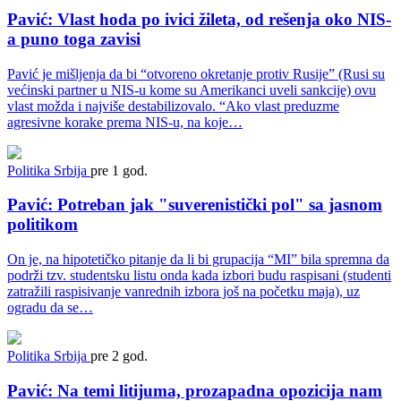
Pavić: Vlast hoda po ivici žileta, od rešenja oko NIS-
a puno toga zavisi
Pavić je mišljenja da bi “otvoreno okretanje protiv Rusije” (Rusi su
većinski partner u NIS-u kome su Amerikanci uveli sankcije) ovu
vlast možda i najviše destabilizovalo. “Ako vlast preduzme
agresivne korake prema NIS-u, na koje…
Politika
Srbija
pre 1 god.
Pavić: Potreban jak "suverenistički pol" sa jasnom
politikom
On je, na hipotetičko pitanje da li bi grupacija “MI” bila spremna da
podrži tzv. studentsku listu onda kada izbori budu raspisani (studenti
zatražili raspisivanje vanrednih izbora još na početku maja), uz
ogradu da se…
Politika
Srbija
pre 2 god.
Pavić: Na temi litijuma, prozapadna opozicija nam