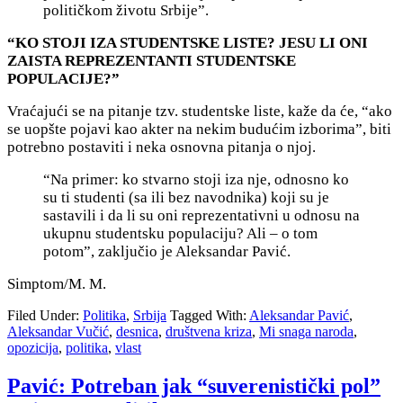
političkom životu Srbije”.
“KO STOJI IZA STUDENTSKE LISTE? JESU LI ONI
ZAISTA REPREZENTANTI STUDENTSKE
POPULACIJE?”
Vraćajući se na pitanje tzv. studentske liste, kaže da će, “ako
se uopšte pojavi kao akter na nekim budućim izborima”, biti
potrebno postaviti i neka osnovna pitanja o njoj.
“Na primer: ko stvarno stoji iza nje, odnosno ko
su ti studenti (sa ili bez navodnika) koji su je
sastavili i da li su oni reprezentativni u odnosu na
ukupnu studentsku populaciju? Ali – o tom
potom”, zaključio je Aleksandar Pavić.
Simptom/M. M.
Filed Under:
Politika
,
Srbija
Tagged With:
Aleksandar Pavić
,
Aleksandar Vučić
,
desnica
,
društvena kriza
,
Mi snaga naroda
,
opozicija
,
politika
,
vlast
Pavić: Potreban jak “suverenistički pol”