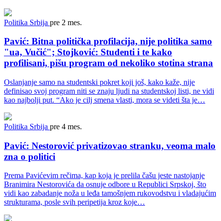
Politika
Srbija
pre 2 mes.
Pavić: Bitna politička profilacija, nije politika samo
"ua, Vučić"; Stojković: Studenti i te kako
profilisani, pišu program od nekoliko stotina strana
Oslanjanje samo na studentski pokret koji još, kako kaže, nije
definisao svoj program niti se znaju ljudi na studentskoj listi, ne vidi
kao najbolji put. “Ako je cilj smena vlasti, mora se videti šta je…
Politika
Srbija
pre 4 mes.
Pavić: Nestorović privatizovao stranku, veoma malo
zna o politici
Prema Pavićevim rečima, kap koja je prelila čašu jeste nastojanje
Branimira Nestorovića da osnuje odbore u Republici Srpskoj, što
vidi kao zabadanje noža u leđa tamošnjem rukovodstvu i vladajućim
strukturama, posle svih peripetija kroz koje…