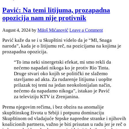
Pavić: Na temi litijuma, prozapadna
opozicija nam nije protivnik
August 4, 2024
by
Miloš Mićanović
Leave a Comment
Pavić kaže da se i u Skupštini videlo da je “MI, Snaga
naroda”, kada je o litijumu reč, na pozicijama na kojima je
prozapadna opozicija.
“To ima neki sinergetski efekat, mi smo rekli da
nećemo napadati nikoga ko je protiv Rio Tinta.
Druge stvari oko kojih se politički ne slažemo
stavljamo ad akta. Za rudarenje litijuma i uopšte
prilazak toj temi na jedan neokolonijalan način,
nećemo da napadamo nikoga”, istakao je Pavić
za televiziju KTV iz Zrenjanina.
Prema njegovim rečima, i bez obzira na anomalije
skupštinskog života u Srbiji i potpunu dominaciju
Skupštinom od vladajuće Srpske napredne stranke i njihovih
koalicionih partnera, važno je biti prisutan u radu jer j
e reč o