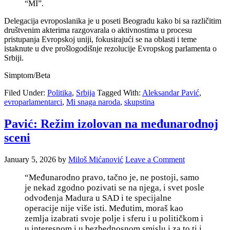
“MI”.
Delegacija evroposlanika je u poseti Beogradu kako bi sa različitim
društvenim akterima razgovarala o aktivnostima u procesu
pristupanja Evropskoj uniji, fokusirajući se na oblasti i teme
istaknute u dve prošlogodišnje rezolucije Evropskog parlamenta o
Srbiji.
Simptom/Beta
Filed Under:
Politika
,
Srbija
Tagged With:
Aleksandar Pavić
,
evroparlamentarci
,
Mi snaga naroda
,
skupstina
Pavić: Režim izolovan na međunarodnoj
sceni
January 5, 2026
by
Miloš Mićanović
Leave a Comment
“
Međunarodno pravo, tačno je, ne postoji, samo
je nekad zgodno pozivati se na njega, i s
vet posle
odvođenja Madura u SAD i te specijalne
operacije nije više isti. Međutim, m
oraš kao
zemlja izabrati svoje polje i sferu i u političkom i
u interesnom i u bezbednosnom smislu i za to ti i