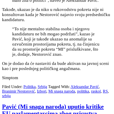
malo zna o politici”, naveo je Aleksandar Pavić.
Takođe, ukazao je da niko u rukovodstvu pokreta nije ni
konsultovan kada je Nestorović najavio svoju predsedničku
kandidaturu.
“To nije mentalno stabilna osoba i njegovu
kandidaturu ne bih mogao podržati”, kazao je
Pavić, koji je takođe ukazao na anomalije sa
ozvučenim prostorijama pokreta, tj. na činjenicu
da su prostorije pokreta “MI” prisluškivane, što
je, dodaje, Nestorović znao.
On je dodao da će nastaviti da bude aktivan na javnoj sceni
kao i pre poslednjeg političkog angažmana.
Simptom
Filed Under:
Politika
,
Srbija
Tagged With:
Aleksandar Pavić
,
Branimir Nestorović
,
Izbori
,
Mi snaga naroda
,
politika
,
raskol
,
RS
,
srbija
Pavić (Mi snaga naroda) uputio kritike
EU parlamentarcima zbog prisustva