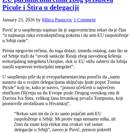
Picule i Štira u delegaciji
January 23, 2026
by
Milica Paunovic
1 Comment
Pavić je u saopštenju napisao da je sagovornicima rekao da je član
“u najmanju ruku evroskeptičnog pokreta i da anti-EU raspoloženje
u Srbiji raste”.
Prema njegovim rečima, do toga dolazi, između ostalog, zato što se
od Srbije traži da “uvodi sankcije Rusiji zbog navodnog kršenja
teritorijalnog integriteta Ukrajine, dok iz EU stižu zahtevi da Srbija
naruši sopstveni teritorijalni integritet”.
U saopštenju piše da je evroparlamentarcima poručio da „samo
nastave da u svojim delegacijama uključuju ljude poput Tonina
Picule” koji se, kako je naveo, “ponosi učešćem u najvećem
etničkom čišćenju na tlu Evrope posle Drugog svetskog rata ili
Davora Iva Štira, velikog fana hrvatskog pevača Tompsona, koji
promoviše neofašizam u Hrvatskoj“.
“Rekao sam im da će to samo pojačati anti-EU
raspoloženje u Srbiji. Mi protiv toga nemamo ništa, ali
čisto da znate koji efekat ima ovakav vaš sastav
delegacije u Srbiji”, naveo je Pavić, prenosi pokret0