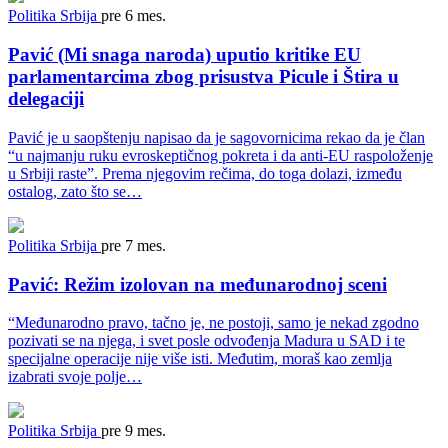
Politika
Srbija
pre 6 mes.
Pavić (Mi snaga naroda) uputio kritike EU
parlamentarcima zbog prisustva Picule i Štira u
delegaciji
Pavić je u saopštenju napisao da je sagovornicima rekao da je član
“u najmanju ruku evroskeptičnog pokreta i da anti-EU raspoloženje
u Srbiji raste”. Prema njegovim rečima, do toga dolazi, između
ostalog, zato što se…
Politika
Srbija
pre 7 mes.
Pavić: Režim izolovan na međunarodnoj sceni
“Međunarodno pravo, tačno je, ne postoji, samo je nekad zgodno
pozivati se na njega, i svet posle odvođenja Madura u SAD i te
specijalne operacije nije više isti. Međutim, moraš kao zemlja
izabrati svoje polje…
Politika
Srbija
pre 9 mes.