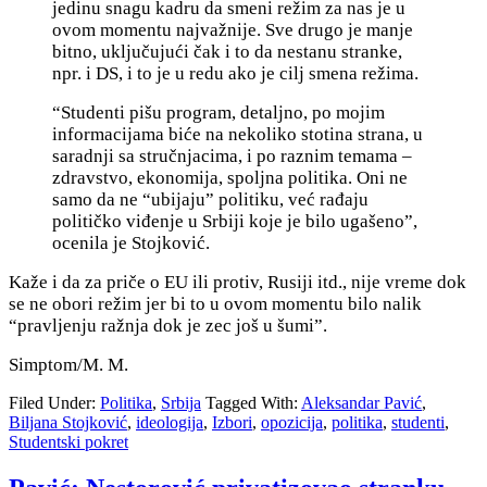
jedinu snagu kadru da smeni režim za nas je u
ovom momentu najvažnije. Sve drugo je manje
bitno, uključujući čak i to da nestanu stranke,
npr. i DS, i to je u redu ako je cilj smena režima.
“Studenti pišu program, detaljno, po mojim
informacijama biće na nekoliko stotina strana, u
saradnji sa stručnjacima, i po raznim temama –
zdravstvo, ekonomija, spoljna politika. Oni ne
samo da ne “ubijaju” politiku, već rađaju
političko viđenje u Srbiji koje je bilo ugašeno”,
ocenila je Stojković.
Kaže i da za priče o EU ili protiv, Rusiji itd., nije vreme dok
se ne obori režim jer bi to u ovom momentu bilo nalik
“pravljenju ražnja dok je zec još u šumi”.
Simptom/M. M.
Filed Under:
Politika
,
Srbija
Tagged With:
Aleksandar Pavić
,
Biljana Stojković
,
ideologija
,
Izbori
,
opozicija
,
politika
,
studenti
,
Studentski pokret