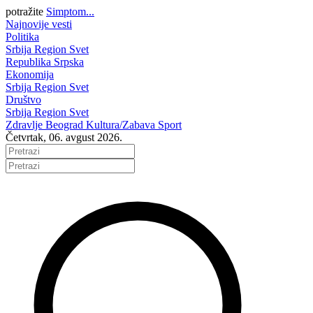
potražite
Simptom...
Najnovije vesti
Politika
Srbija
Region
Svet
Republika Srpska
Ekonomija
Srbija
Region
Svet
Društvo
Srbija
Region
Svet
Zdravlje
Beograd
Kultura/Zabava
Sport
Četvrtak, 06. avgust 2026.