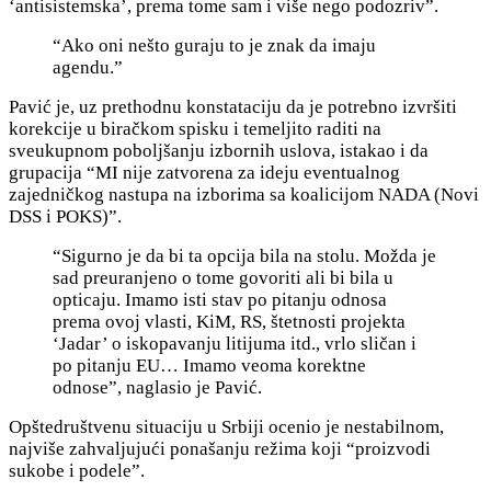
‘antisistemska’, prema tome sam i više nego podozriv”.
“Ako oni nešto guraju to je znak da imaju
agendu.”
Pavić je, uz prethodnu konstataciju da je potrebno izvršiti
korekcije u biračkom spisku i temeljito raditi na
sveukupnom poboljšanju izbornih uslova, istakao i da
grupacija “MI nije zatvorena za ideju eventualnog
zajedničkog nastupa na izborima sa koalicijom NADA (Novi
DSS i POKS)”.
“Sigurno je da bi ta opcija bila na stolu. Možda je
sad preuranjeno o tome govoriti ali bi bila u
opticaju. Imamo isti stav po pitanju odnosa
prema ovoj vlasti, KiM, RS, štetnosti projekta
‘Jadar’ o iskopavanju litijuma itd., vrlo sličan i
po pitanju EU… Imamo veoma korektne
odnose”, naglasio je Pavić.
Opštedruštvenu situaciju u Srbiji ocenio je nestabilnom,
najviše zahvaljujući ponašanju režima koji “p
roizvodi
sukobe i podele”.