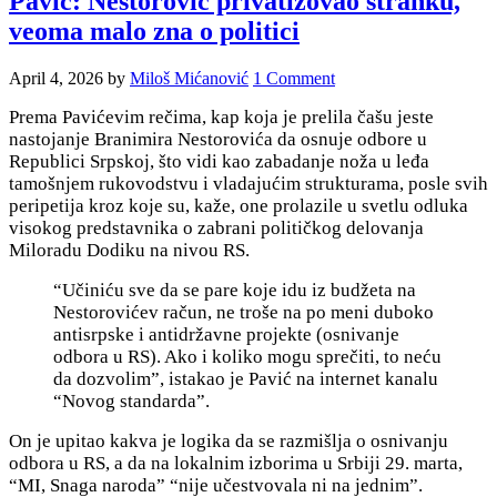
Pavić: Nestorović privatizovao stranku,
veoma malo zna o politici
April 4, 2026
by
Miloš Mićanović
1 Comment
Prema Pavićevim rečima, kap koja je prelila čašu jeste
nastojanje Branimira Nestorovića da osnuje odbore u
Republici Srpskoj, što vidi kao zabadanje noža u leđa
tamošnjem rukovodstvu i vladajućim strukturama, posle svih
peripetija kroz koje su, kaže, one prolazile u svetlu odluka
visokog predstavnika o zabrani političkog delovanja
Miloradu Dodiku na nivou RS.
“Učiniću sve da se pare koje idu iz budžeta na
Nestorovićev račun, ne troše na po meni duboko
antisrpske i antidržavne projekte (osnivanje
odbora u RS). Ako i koliko mogu sprečiti, to neću
da dozvolim”, istakao je Pavić na internet kanalu
“Novog standarda”.
On je upitao kakva je logika da se razmišlja o osnivanju
odbora u RS, a da na lokalnim izborima u Srbiji 29. marta,
“MI, Snaga naroda” “nije učestvovala ni na jednim”.