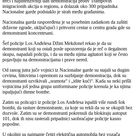
treći i najintenzivniji dan demonstracija protiv Trampovih
imigracionih akcija u regionu, a dolazak oko 300 pripadnika
Nacionalne garde podstaklo je strah među građanima.
Nacionalna garda raspoređena je sa posebnim zadatkom da zaštiti
državne zgrade, uključujući i pritvorni centar u centru grada gde su
demonstranti koncentrsani.
Šef policije Los Anđelesa Džim Mekdonel rekao je da su
demonstranti koji su ostali posle upozorenja da je reč o ilegalnom
skupu, napadali policiju, i da su među njima agitatori koji se često
pojavljuju na demonstracijama i prave nered.
Od ranog jutra juče vojnici iz Nacionalne garde su stajali sa dugim
cevima, štitovima i opremom za suzbijanje demonstracija, dok su
demonstranti uzvikivali „sramota“ i „idite kući“. Kada su neki prišli
vojnicima još jedna grupa uniformisane policije krenula je ka njima
ispaljujući dimne bombe.
Zatim su policajci iz policije Los Anđelesa ispalili više rundi šok
bombi, da rasture demonstrante, za koje su rekli da su se okupili bez
dozvole. Zatim su se demonstranti pokrenuli da blokiraju autoput
101, dok ih nisu rasterali pripadnici saobraćajne policije kasno
popodne.
U okolini su najmanje četiri električna automobila bez vozača