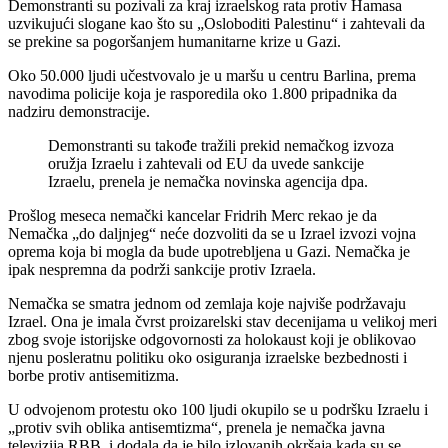
Demonstranti su pozivali za kraj izraelskog rata protiv Hamasa
uzvikujući slogane kao što su „Osloboditi Palestinu“ i zahtevali da
se prekine sa pogoršanjem humanitarne krize u Gazi.
Oko 50.000 ljudi učestvovalo je u maršu u centru Barlina, prema
navodima policije koja je rasporedila oko 1.800 pripadnika da
nadziru demonstracije.
Demonstranti su takođe tražili prekid nemačkog izvoza
oružja Izraelu i zahtevali od EU da uvede sankcije
Izraelu, prenela je nemačka novinska agencija dpa.
Prošlog meseca nemački kancelar Fridrih Merc rekao je da
Nemačka „do daljnjeg“ neće dozvoliti da se u Izrael izvozi vojna
oprema koja bi mogla da bude upotrebljena u Gazi. Nemačka je
ipak nespremna da podrži sankcije protiv Izraela.
Nemačka se smatra jednom od zemlaja koje najviše podržavaju
Izrael. Ona je imala čvrst proizarelski stav decenijama u velikoj meri
zbog svoje istorijske odgovornosti za holokaust koji je oblikovao
njenu posleratnu politiku oko osiguranja izraelske bezbednosti i
borbe protiv antisemitizma.
U odvojenom protestu oko 100 ljudi okupilo se u podršku Izraelu i
„protiv svih oblika antisemtizma“, prenela je nemačka javna
televizija RBB, i dodala da je bilo izlovanih okršaja kada su se