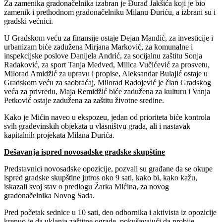
Za zamenika gradonačelnika izabran je Đurađ Jakšića koji je bio
zamenik i prethodnom gradonačelniku Milanu Đuriću, a izbrani su i
gradski većnici.
U Gradskom veću za finansije ostaje Dejan Mandić, za investicije i
urbanizam biće zadužena Mirjana Marković, za komunalne i
inspekcijske poslove Danijela Andrić, za socijalnu zaštitu Sonja
Radaković, za sport Tanja Medved, Milica Vučićević za prosvetu,
Milorad Amidžić za upravu i propise, Aleksandar Bulajić ostaje u
Gradskom veću za saobraćaj, Milorad Radojević je član Gradskog
veća za privredu, Maja Remidžić biće zadužena za kulturu i Vanja
Petković ostaje zadužena za zaštitu životne sredine.
Kako je Mićin naveo u ekspozeu, jedan od prioriteta biće kontrola
svih građevinskih objekata u vlasništvu grada, ali i nastavak
kapitalnih projekata Milana Đurića.
Dešavanja ispred novosadske gradske skupštine
Predstavnici novosadske opozicije, pozvali su građane da se okupe
ispred gradske skupštine jutros oko 9 sati, kako bi, kako kažu,
iskazali svoj stav o predlogu Žarka Mićina, za novog
gradonačelnika Novog Sada.
Pred početak sednice u 10 sati, deo odbornika i aktivista iz opozicije
krenuo je da uklanja zaštitne ograde, pokušavajući da probije