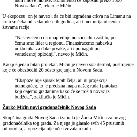
nam i nove fabrike. Kontinental će zaposliti preko 1500
Novosađana”, rekao je Mićin.
U ekspozeu, on je naveo i da će biti izgrađena crkva na Limanu na
koju se čeka od sedamdesetih godina, ali i memorijalni centar
žrtvama racije.
“Nastavićemo da unapređujemo socijalnu zaštitu, po
čemu smo lider u regionu. Finansiraćemo nabavku
udžbenika za đake prvake, ali i pomagati pri
vantelesnoj oplodnji”, naveo je Mićin.
Kao još jedan bitan projekat, Mićin je naveo solartermal, postrojenje
koje će obezbediti 20 odsto grejanja u Novom Sadu.
“Ekspoze nije spisak lepih želja, ali ni projekcija
nemogućeg, to je precizna mapa našeg rada i putokaz
koji dajemo građanima kako će se trošiti novac iz
budžeta”, zaključio je Mićin.
Žarko Mićin novi gradonačelnik Novog Sada
Skupština grada Novog Sada izabrala je Žarka Mićina za novog
gradonačelnika tog grada. Za njega je glasalo svih 45 prusutnih
odbornika, a opozicija nije učestvovala u radu.