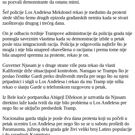
su pozvali demonstrante da ostanu mirni.
Šef policije Los Anđelesa Mekdonel rekao je međutim da protesti
slede sličnu šemu drugih epizoda građanskih nemira kada se stvari
zaoštravaju drugog i trećeg dana.
On je odbacio tvrdnje Trampove administracije da policija grada nije
pomogla saveznim vlastima kada su demonstracije izbile u petak
posle niza imigracionih racija. Policija je odgovorila najbrže što je
mogla i nije bila unapred obaveštena o racijama i prema tome nije
bila unapred spremna za proteste, rekao je on.
Guverner Njusam je s druge strane više puta rekao da vlasti
Kalifornije drže situacijupod kontrolom. Narugao se Trampu što je
poslao čestitke Gardi preko društvenih mreža pre nego što su njeni
pripadnici i stigli u Los Anđelesa i rekao da mu Tramp nije ništa
rekao o slanju Garde u telefonskom razgovoru u petak.
Iz Bele kuće portparolka Abigejl Džekson je uztvatila da Njusam
direktno laže kada tvrdi da nije bilo problema u Los Anđelesu pre
nego što se uključio predsednik Tramp.
Nacionalna garda stigla je posle dva dana protesta koji su počeli u
petak ucentru Los Anđelesa pre nego što su se u subotu proširili do
Paramaunta, južnog dela grada gde živi veliki broj Latino populacije
i do susednok Komptona.