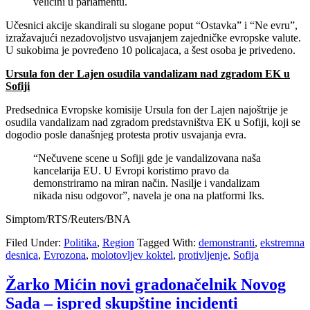
veličini u parlamentu.
Učesnici akcije skandirali su slogane poput “Ostavka” i “Ne evru”,
izražavajući nezadovoljstvo usvajanjem zajedničke evropske valute.
U sukobima je povređeno 10 policajaca, a šest osoba je privedeno.
Ursula fon der Lajen osudila vandalizam nad zgradom EK u
Sofiji
Predsednica Evropske komisije Ursula fon der Lajen najoštrije je
osudila vandalizam nad zgradom predstavništva EK u Sofiji, koji se
dogodio posle današnjeg protesta protiv usvajanja evra.
“Nečuvene scene u Sofiji gde je vandalizovana naša
kancelarija EU. U Evropi koristimo pravo da
demonstriramo na miran način. Nasilje i vandalizam
nikada nisu odgovor”, navela je ona na platformi Iks.
Simptom/RTS/Reuters/BNA
Filed Under:
Politika
,
Region
Tagged With:
demonstranti
,
ekstremna
desnica
,
Evrozona
,
molotovljev koktel
,
protivljenje
,
Sofija
Žarko Mićin novi gradonačelnik Novog
Sada – ispred skupštine incidenti