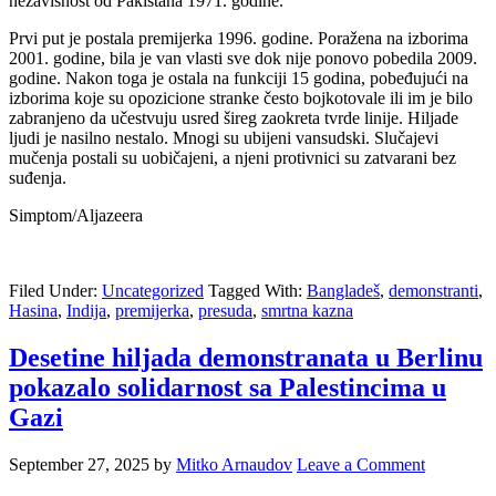
nezavisnost od Pakistana 1971. godine.
Prvi put je postala premijerka 1996. godine. Poražena na izborima
2001. godine, bila je van vlasti sve dok nije ponovo pobedila 2009.
godine. Nakon toga je ostala na funkciji 15 godina, pobeđujući na
izborima koje su opozicione stranke često bojkotovale ili im je bilo
zabranjeno da učestvuju usred šireg zaokreta tvrde linije. Hiljade
ljudi je nasilno nestalo. Mnogi su ubijeni vansudski. Slučajevi
mučenja postali su uobičajeni, a njeni protivnici su zatvarani bez
suđenja.
Simptom/Aljazeera
Filed Under:
Uncategorized
Tagged With:
Bangladeš
,
demonstranti
,
Hasina
,
Indija
,
premijerka
,
presuda
,
smrtna kazna
Desetine hiljada demonstranata u Berlinu
pokazalo solidarnost sa Palestincima u
Gazi
September 27, 2025
by
Mitko Arnaudov
Leave a Comment