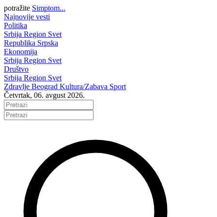
potražite
Simptom...
Najnovije vesti
Politika
Srbija
Region
Svet
Republika Srpska
Ekonomija
Srbija
Region
Svet
Društvo
Srbija
Region
Svet
Zdravlje
Beograd
Kultura/Zabava
Sport
Četvrtak, 06. avgust 2026.