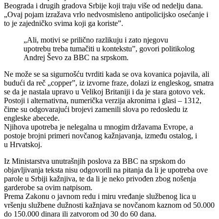
Beograda i drugih gradova Srbije koji traju više od nedelju dana.
„Ovaj pojam izražava vrlo nedvosmisleno antipolicijsko osećanje i
to je zajedničko svima koji ga koriste”.
„Ali, motivi se prilično razlikuju i zato njegovu
upotrebu treba tumačiti u kontekstu”, govori politikolog
Andrej Ševo za BBC na srpskom.
Ne može se sa sigurnošću tvrditi kada se ova kovanica pojavila, ali
budući da reč „copper”, iz izvorne fraze, dolazi iz engleskog, smatra
se da je nastala upravo u Velikoj Britaniji i da je stara gotovo vek.
Postoji i alternativna, numerička verzija akronima i glasi – 1312,
čime su odgovarajući brojevi zamenili slova po redosledu iz
engleske abecede.
Njihova upotreba je nelegalna u mnogim državama Evrope, a
postoje brojni primeri novčanog kažnjavanja, između ostalog, i
u Hrvatskoj.
Iz Ministarstva unutrašnjih poslova za BBC na srpskom do
objavljivanja teksta nisu odgovorili na pitanja da li je upotreba ove
parole u Srbiji kažnjiva, te da li je neko privođen zbog nošenja
garderobe sa ovim natpisom.
Prema Zakonu o javnom redu i miru vređanje službenog lica u
vršenju službene dužnosti kažnjava se novčanom kaznom od 50.000
do 150.000 dinara ili zatvorom od 30 do 60 dana.