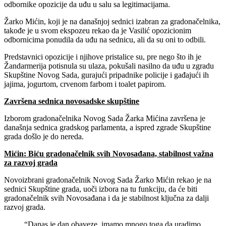
odbornike opozicije da uđu u salu sa legitimacijama.
Žarko Mićin, koji je na današnjoj sednici izabran za gradonačelnika,
takođe je u svom ekspozeu rekao da je Vasilić opozicionim
odbornicima ponudila da uđu na sednicu, ali da su oni to odbili.
Predstavnici opozicije i njihove pristalice su, pre nego što ih je
Žandarmerija potisnula su ulaza, pokušali nasilno da uđu u zgradu
Skupštine Novog Sada, gurajući pripadnike policije i gađajući ih
jajima, jogurtom, crvenom farbom i toalet papirom.
Završena sednica novosadske skupštine
Izborom gradonačelnika Novog Sada Žarka Mićina završena je
današnja sednica gradskog parlamenta, a ispred zgrade Skupštine
grada došlo je do nereda.
Mićin: Biću gradonačelnik svih Novosađana, stabilnost važna
za razvoj grada
Novoizbrani gradonačelnik Novog Sada Žarko Mićin rekao je na
sednici Skupštine grada, uoči izbora na tu funkciju, da će biti
gradonačelnik svih Novosađana i da je stabilnost ključna za dalji
razvoj grada.
“Danas je dan obaveze, imamo mnogo toga da uradimo