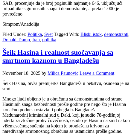
SAD, procenjuje da je broj poginulih najmanje 646, uključujući
pripadnike sigurnosnih snaga i demonstrante, a preko 1.000 je
povređeno.
Simptom/Anadolija
Filed Under:
Politika
,
Svet
Tagged With:
Bliski istok
,
demonstranti
,
Donald Tramp
,
Iran
,
politika
Šeik Hasina i realnost suočavanja sa
smrtnom kaznom u Bangladešu
November 18, 2025
by
Milica Paunovic
Leave a Comment
Šeik Hasina, bivša premijerka Bangladeša u bekstvu, osuđena je na
smrt.
Mnogo ljudi ubijeno je u obračunu sa demonstrantima od strane
Hasininih snaga bezbednosti prošle godine pre nego što je Hasina
konačno podnela ostavku i pobegla iz Bangladeša.
Međunarodni kriminalni sud u Daki, koji je sudio 78-godišnjoj
liderki za zločine protiv čovečnosti, osudio je Hasinu na smrt nakon
višemesečnog suđenja na kojem je proglašena krivom za
naređivanje smrtonosnog obračuna sa ustanicima prošle godine.