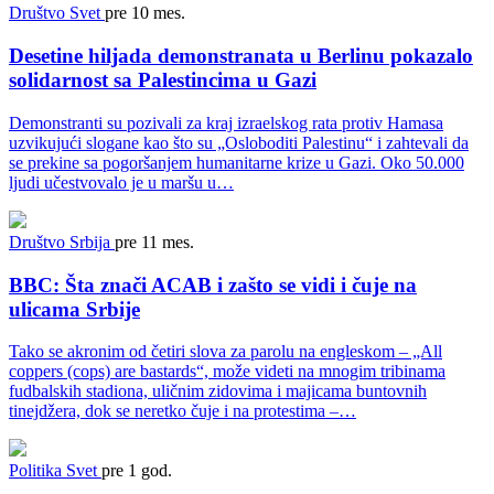
Društvo
Svet
pre 10 mes.
Desetine hiljada demonstranata u Berlinu pokazalo
solidarnost sa Palestincima u Gazi
Demonstranti su pozivali za kraj izraelskog rata protiv Hamasa
uzvikujući slogane kao što su „Osloboditi Palestinu“ i zahtevali da
se prekine sa pogoršanjem humanitarne krize u Gazi. Oko 50.000
ljudi učestvovalo je u maršu u…
Društvo
Srbija
pre 11 mes.
BBC: Šta znači ACAB i zašto se vidi i čuje na
ulicama Srbije
Tako se akronim od četiri slova za parolu na engleskom – „All
coppers (cops) are bastards“, može videti na mnogim tribinama
fudbalskih stadiona, uličnim zidovima i majicama buntovnih
tinejdžera, dok se neretko čuje i na protestima –…
Politika
Svet
pre 1 god.