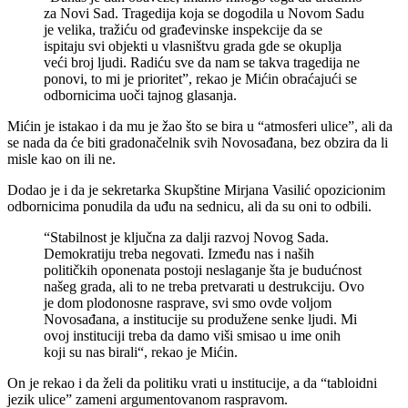
za Novi Sad. Tragedija koja se dogodila u Novom Sadu
je velika, tražiću od građevinske inspekcije da se
ispitaju svi objekti u vlasništvu grada gde se okuplja
veći broj ljudi. Radiću sve da nam se takva tragedija ne
ponovi, to mi je prioritet”, rekao je Mićin obraćajući se
odbornicima uoči tajnog glasanja.
Mićin je istakao i da mu je žao što se bira u “atmosferi ulice”, ali da
se nada da će biti gradonačelnik svih Novosađana, bez obzira da li
misle kao on ili ne.
Dodao je i da je sekretarka Skupštine Mirjana Vasilić opozicionim
odbornicima ponudila da uđu na sednicu, ali da su oni to odbili.
“Stabilnost je ključna za dalji razvoj Novog Sada.
Demokratiju treba negovati. Između nas i naših
političkih oponenata postoji neslaganje šta je budućnost
našeg grada, ali to ne treba pretvarati u destrukciju. Ovo
je dom plodonosne rasprave, svi smo ovde voljom
Novosađana, a institucije su produžene senke ljudi. Mi
ovoj instituciji treba da damo viši smisao u ime onih
koji su nas birali“, rekao je Mićin.
On je rekao i da želi da politiku vrati u institucije, a da “tabloidni
jezik ulice” zameni argumentovanom raspravom.