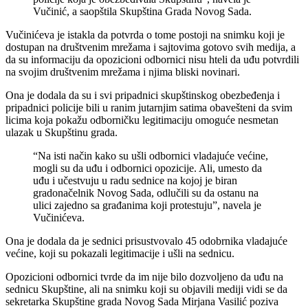
Vučinić, a saopštila Skupština Grada Novog Sada.
Vučinićeva je istakla da potvrda o tome postoji na snimku koji je
dostupan na društvenim mrežama i sajtovima gotovo svih medija, a
da su informaciju da opozicioni odbornici nisu hteli da uđu potvrdili
na svojim društvenim mrežama i njima bliski novinari.
Ona je dodala da su i svi pripadnici skupštinskog obezbeđenja i
pripadnici policije bili u ranim jutarnjim satima obavešteni da svim
licima koja pokažu odborničku legitimaciju omoguće nesmetan
ulazak u Skupštinu grada.
“Na isti način kako su ušli odbornici vladajuće većine,
mogli su da uđu i odbornici opozicije. Ali, umesto da
uđu i učestvuju u radu sednice na kojoj je biran
gradonačelnik Novog Sada, odlučili su da ostanu na
ulici zajedno sa građanima koji protestuju”, navela je
Vučinićeva.
Ona je dodala da je sednici prisustvovalo 45 odobrnika vladajuće
većine, koji su pokazali legitimacije i ušli na sednicu.
Opozicioni odbornici tvrde da im nije bilo dozvoljeno da uđu na
sednicu Skupštine, ali na snimku koji su objavili mediji vidi se da
sekretarka Skupštine grada Novog Sada Mirjana Vasilić poziva