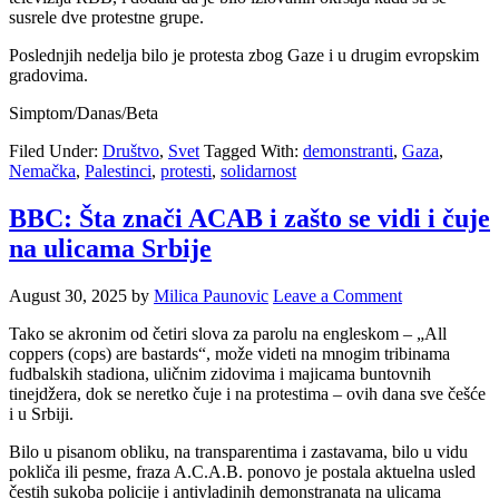
susrele dve protestne grupe.
Poslednjih nedelja bilo je protesta zbog Gaze i u drugim evropskim
gradovima.
Simptom/Danas/Beta
Filed Under:
Društvo
,
Svet
Tagged With:
demonstranti
,
Gaza
,
Nemačka
,
Palestinci
,
protesti
,
solidarnost
BBC: Šta znači ACAB i zašto se vidi i čuje
na ulicama Srbije
August 30, 2025
by
Milica Paunovic
Leave a Comment
Tako se akronim od četiri slova za parolu na engleskom – „All
coppers (cops) are bastards“, može videti na mnogim tribinama
fudbalskih stadiona, uličnim zidovima i majicama buntovnih
tinejdžera, dok se neretko čuje i na protestima – ovih dana sve češće
i u Srbiji.
Bilo u pisanom obliku, na transparentima i zastavama, bilo u vidu
pokliča ili pesme, fraza A.C.A.B. ponovo je postala aktuelna usled
čestih sukoba policije i antivladinih demonstranata na ulicama