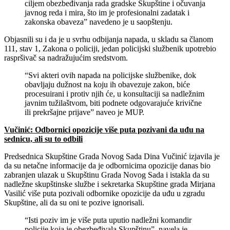
ciljem obezbeđivanja rada gradske Skupštine i očuvanja
javnog reda i mira, što im je profesionalni zadatak i
zakonska obaveza” navedeno je u saopštenju.
Objasnili su i da je u svrhu odbijanja napada, u skladu sa članom
111, stav 1, Zakona o policiji, jedan policijski službenik upotrebio
raspršivač sa nadražujućim sredstvom.
“Svi akteri ovih napada na policijske službenike, dok
obavljaju dužnost na koju ih obavezuje zakon, biće
procesuirani i protiv njih će, u konsultaciji sa nadležnim
javnim tužilaštvom, biti podnete odgovarajuće krivične
ili prekršajne prijave” naveo je MUP.
Vučinić: Odbornici opozicije više puta pozivani da uđu na
sednicu, ali su to odbili
Predsednica Skupštine Grada Novog Sada Dina Vučinić izjavila je
da su netačne informacije da je odbornicima opozicije danas bio
zabranjen ulazak u Skupštinu Grada Novog Sada i istakla da su
nadležne skupštinske službe i sekretarka Skupštine grada Mirjana
Vasilić više puta pozivali odbornike opozicije da uđu u zgradu
Skupštine, ali da su oni te pozive ignorisali.
“Isti poziv im je više puta uputio nadležni komandir
policije koja je obezbeđivala Skupštinu”, navela je