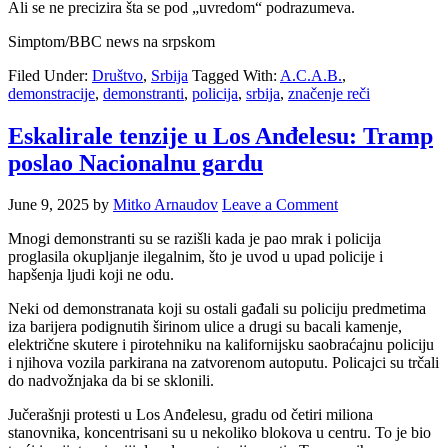
Ali se ne precizira šta se pod „uvredom“ podrazumeva.
Simptom/BBC news na srpskom
Filed Under:
Društvo
,
Srbija
Tagged With:
A.C.A.B.
,
demonstracije
,
demonstranti
,
policija
,
srbija
,
značenje reči
Eskalirale tenzije u Los Anđelesu: Tramp
poslao Nacionalnu gardu
June 9, 2025
by
Mitko Arnaudov
Leave a Comment
Mnogi demonstranti su se razišli kada je pao mrak i policija
proglasila okupljanje ilegalnim, što je uvod u upad policije i
hapšenja ljudi koji ne odu.
Neki od demonstranata koji su ostali gađali su policiju predmetima
iza barijera podignutih širinom ulice a drugi su bacali kamenje,
električne skutere i pirotehniku na kalifornijsku saobraćajnu policiju
i njihova vozila parkirana na zatvorenom autoputu. Policajci su trčali
do nadvožnjaka da bi se sklonili.
Jučerašnji protesti u Los Anđelesu, gradu od četiri miliona
stanovnika, koncentrisani su u nekoliko blokova u centru. To je bio