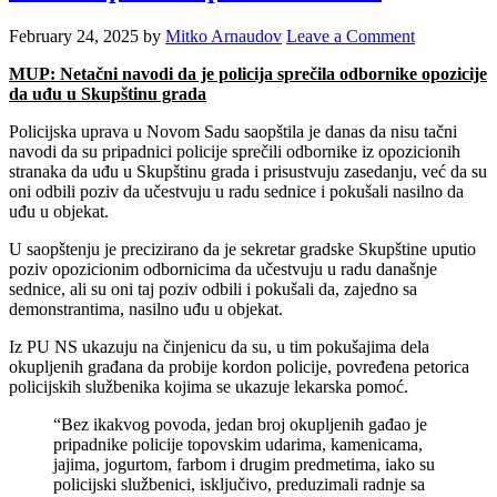
February 24, 2025
by
Mitko Arnaudov
Leave a Comment
MUP: Netačni navodi da je policija sprečila odbornike opozicije
da uđu u Skupštinu grada
Policijska uprava u Novom Sadu saopštila je danas da nisu tačni
navodi da su pripadnici policije sprečili odbornike iz opozicionih
stranaka da uđu u Skupštinu grada i prisustvuju zasedanju, već da su
oni odbili poziv da učestvuju u radu sednice i pokušali nasilno da
uđu u objekat.
U saopštenju je precizirano da je sekretar gradske Skupštine uputio
poziv opozicionim odbornicima da učestvuju u radu današnje
sednice, ali su oni taj poziv odbili i pokušali da, zajedno sa
demonstrantima, nasilno uđu u objekat.
Iz PU NS ukazuju na činjenicu da su, u tim pokušajima dela
okupljenih građana da probije kordon policije, povređena petorica
policijskih službenika kojima se ukazuje lekarska pomoć.
“Bez ikakvog povoda, jedan broj okupljenih gađao je
pripadnike policije topovskim udarima, kamenicama,
jajima, jogurtom, farbom i drugim predmetima, iako su
policijski službenici, isključivo, preduzimali radnje sa