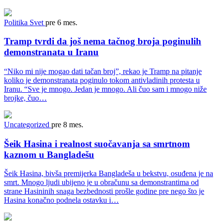
Politika
Svet
pre 6 mes.
Tramp tvrdi da još nema tačnog broja poginulih
demonstranata u Iranu
“Niko mi nije mogao dati tačan broj”, rekao je Tramp na pitanje
koliko je demonstranata poginulo tokom antivladinih protesta u
Iranu. “Sve je mnogo. Jedan je mnogo. Ali čuo sam i mnogo niže
brojke, čuo…
Uncategorized
pre 8 mes.
Šeik Hasina i realnost suočavanja sa smrtnom
kaznom u Bangladešu
Šeik Hasina, bivša premijerka Bangladeša u bekstvu, osuđena je na
smrt. Mnogo ljudi ubijeno je u obračunu sa demonstrantima od
strane Hasininih snaga bezbednosti prošle godine pre nego što je
Hasina konačno podnela ostavku i…