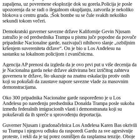
zapaljena, uz povremene eksplozije dok su gorela.Policija je posle
upozorenja da se radi o ilegalnom okupljanju, zatvorila je nekoliko
blokova u centru grada. ;Šok bombe su se čule svakih nekoliko
sekundi tokom večeri.
Demokratski guverner savezne države Kalifornije Gevin Njusam
zatražio je od predsednika Trampa u pismu juče popodne da povuče
pripadnike Nacionalne garde, nazivajući nihihovo slanje „ozbiljnim
kršenjem suvereniteta države“. On je bio u Los Anđelesu na
sastanku sa lokalnom policijom i zvaničnicma.
Agencija AP prenosi da izgleda da je ovo prvi put u više decenija da
je Nacionalna garda neke države aktivirana bez izričitog zahteva
guvernera te države, što ukazuje na znatnu eskalaciju protiv onih
koji su pokušali da zaustave napore savezne vlade za masovnim
demonstracijama.
Oko 300 pripadnika Nacionalne garde raspoređeno je u Los
Anđelesu po naređenju predsednika Donalda Trampa posle sukoba
između federalnih imigracionih vlasti i demonstranata koji su
pokušavali da ih spreče u sprovođenju deportacija.
Guverner Njusam i gradonačelnica Los Anđelesa Karen Bas okrivili
su Trampa i njegovu odluku da rasporedi Gardu za sve agresivnije
proteste, i rekli da je taj potez osmišljen da rasplamsa tenzije. Oboje