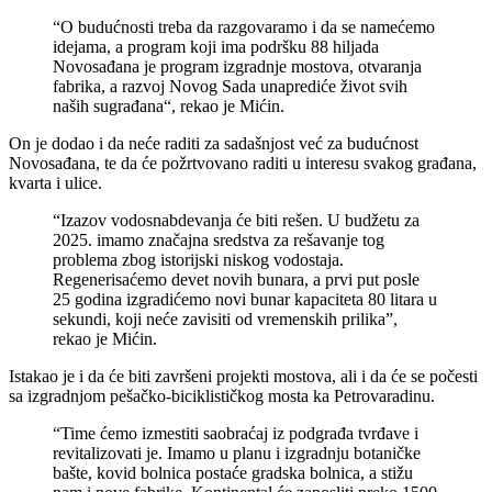
“O budućnosti treba da razgovaramo i da se namećemo
idejama, a program koji ima podršku 88 hiljada
Novosađana je program izgradnje mostova, otvaranja
fabrika, a razvoj Novog Sada unaprediće život svih
naših sugrađana“, rekao je Mićin.
On je dodao i da neće raditi za sadašnjost već za budućnost
Novosađana, te da će požrtvovano raditi u interesu svakog građana,
kvarta i ulice.
“Izazov vodosnabdevanja će biti rešen. U budžetu za
2025. imamo značajna sredstva za rešavanje tog
problema zbog istorijski niskog vodostaja.
Regenerisaćemo devet novih bunara, a prvi put posle
25 godina izgradićemo novi bunar kapaciteta 80 litara u
sekundi, koji neće zavisiti od vremenskih prilika”,
rekao je Mićin.
Istakao je i da će biti završeni projekti mostova, ali i da će se počesti
sa izgradnjom pešačko-biciklističkog mosta ka Petrovaradinu.
“Time ćemo izmestiti saobraćaj iz podgrađa tvrđave i
revitalizovati je. Imamo u planu i izgradnju botaničke
bašte, kovid bolnica postaće gradska bolnica, a stižu