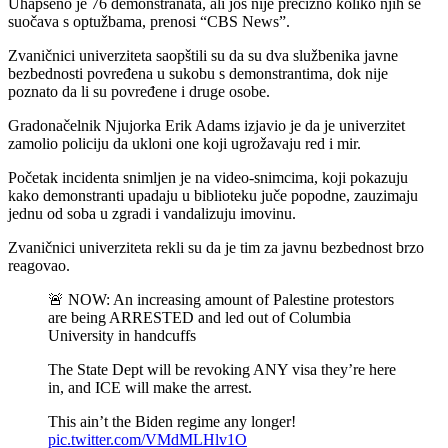
Uhapšeno je 76 demonstranata, ali još nije precizno koliko njih se
suočava s optužbama, prenosi “CBS News”.
Zvaničnici univerziteta saopštili su da su dva službenika javne
bezbednosti povređena u sukobu s demonstrantima, dok nije
poznato da li su povređene i druge osobe.
Gradonačelnik Njujorka Erik Adams izjavio je da je univerzitet
zamolio policiju da ukloni one koji ugrožavaju red i mir.
Početak incidenta snimljen je na video-snimcima, koji pokazuju
kako demonstranti upadaju u biblioteku juče popodne, zauzimaju
jednu od soba u zgradi i vandalizuju imovinu.
Zvaničnici univerziteta rekli su da je tim za javnu bezbednost brzo
reagovao.
🚨 NOW: An increasing amount of Palestine protestors
are being ARRESTED and led out of Columbia
University in handcuffs
The State Dept will be revoking ANY visa they’re here
in, and ICE will make the arrest.
This ain’t the Biden regime any longer!
pic.twitter.com/VMdMLHlv1O