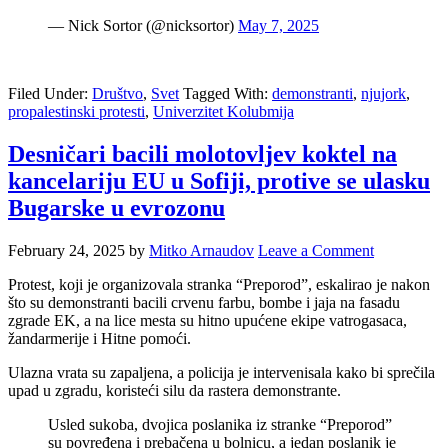
— Nick Sortor (@nicksortor)
May 7, 2025
Filed Under:
Društvo
,
Svet
Tagged With:
demonstranti
,
njujork
,
propalestinski protesti
,
Univerzitet Kolubmija
Desničari bacili molotovljev koktel na
kancelariju EU u Sofiji, protive se ulasku
Bugarske u evrozonu
February 24, 2025
by
Mitko Arnaudov
Leave a Comment
Protest, koji je organizovala stranka “Preporod”, eskalirao je nakon
što su demonstranti bacili crvenu farbu, bombe i jaja na fasadu
zgrade EK, a na lice mesta su hitno upućene ekipe vatrogasaca,
žandarmerije i Hitne pomoći.
Ulazna vrata su zapaljena, a policija je intervenisala kako bi sprečila
upad u zgradu, koristeći silu da rastera demonstrante.
Usled sukoba, dvojica poslanika iz stranke “Preporod”
su povređena i prebačena u bolnicu, a jedan poslanik je