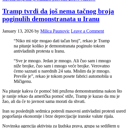
Tramp tvrdi da još nema tačnog broja
poginulih demonstranata u Iranu
January 13, 2026
by
Milica Paunovic
Leave a Comment
“Niko mi nije mogao dati tačan broj”, rekao je Tramp
na pitanje koliko je demonstranata poginulo tokom
antivladinih protesta u Iranu.
“Sve je mnogo. Jedan je mnogo. Ali čuo sam i mnogo
niže brojke, čuo sam i mnogo veće brojke. Verovatno
ćemo saznati u narednih 24 sata. Mislim da je mnogo.
Previše je”, rekao je tokom posete fabrici automobila u
Mičigenu.
Na pitanje kakva će pomoć biti pružena demonstrantima nakon što
je ranije rekao da američka pomoć stiže, Tramp je kazao da mu je
žao, ali da će to javnost sama morati da shvati.
Iran su poslednjih sedmica potresli masovni antivladini protesti usred
pogoršanja ekonomije i brze deprecijacije iranske valute rijala.
Novinska agencija aktivista za ljudska prava, grupa sa sedištem u