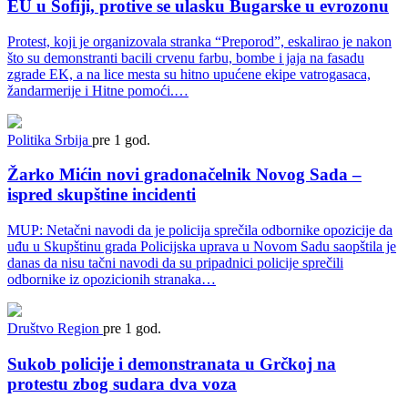
EU u Sofiji, protive se ulasku Bugarske u evrozonu
Protest, koji je organizovala stranka “Preporod”, eskalirao je nakon
što su demonstranti bacili crvenu farbu, bombe i jaja na fasadu
zgrade EK, a na lice mesta su hitno upućene ekipe vatrogasaca,
žandarmerije i Hitne pomoći.…
Politika
Srbija
pre 1 god.
Žarko Mićin novi gradonačelnik Novog Sada –
ispred skupštine incidenti
MUP: Netačni navodi da je policija sprečila odbornike opozicije da
uđu u Skupštinu grada Policijska uprava u Novom Sadu saopštila je
danas da nisu tačni navodi da su pripadnici policije sprečili
odbornike iz opozicionih stranaka…
Društvo
Region
pre 1 god.
Sukob policije i demonstranata u Grčkoj na
protestu zbog sudara dva voza