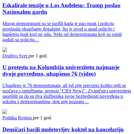
Eskalirale tenzije u Los Anđelesu: Tramp poslao
Nacionalnu gardu
Mnogi demonstranti su se razišli kada je pao mrak i policija
proglasila okupljanje ilegalnim, što je uvod u upad policije i
hapšenja ljudi koji ne odu. Neki od demonstranata koji su ostali
gađali su policiju…
Društvo
Svet
pre 1 god.
U protestu na Kolumbija univerzitetu najmanje
dvoje povređeno, uhapšeno 76 (video)
Uhapšeno je 76 demonstranata, ali još nije precizno koliko njih se
suočava s optužbama, prenosi “CBS News”. Zvaničnici univerziteta
saopštili su da su dva službenika javne bezbednosti povređena u
sukobu s demonstrantima, dok nije poznato…
Politika
Region
pre 1 god.
Desničari bacili molotovljev koktel na kancelariju