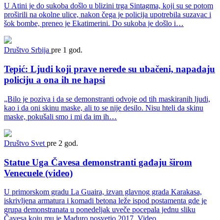
U Atini je do sukoba došlo u blizini trga Sintagma, koji su se potom
proširili na okolne ulice, nakon čega je policija upotrebila suzavac i
šok bombe, preneo je Ekatimerini. Do sukoba je došlo i…
Društvo
Srbija
pre 1 god.
Tepić: Ljudi koji prave nerede su ubačeni, napadaju
policiju a ona ih ne hapsi
„Bilo je poziva i da se demonstranti odvoje od tih maskiranih ljudi,
kao i da oni skinu maske, ali to se nije desilo. Nisu hteli da skinu
maske, pokušali smo i mi da im ih…
Društvo
Svet
pre 2 god.
Statue Uga Čavesa demonstranti gađaju širom
Venecuele (video)
U primorskom gradu La Guaira, izvan glavnog grada Karakasa,
iskrivljena armatura i komadi betona leže ispod postamenta gde je
grupa demonstranata u ponedeljak uveče pocepala jednu sliku
Čavesa koju mu je Maduro posvetio 2017. Video…