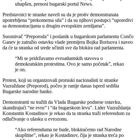
uhapšen, prenosi bugarski portal News.
Predstavnici te stranke naveli su da je protiv demonstranata
upotrebljena “prekomerna sila” i da su njihovi postupci “uporedivi
sa demonstracijama u drugim evropskim zemljama”.
Suosnivač “Preporoda” i poslanik u bugarskom parlamentu Cončo
Ganev je zatražio ostavku vlade premijera Bojka Borisova i naveo
da će ta stranka od srede učiniti sve da blokira rad parlamenta.
“Mi se pridržavamo evroatlantskih stavova o
demokratskim protestima. Ovo je samo početak”, rekao
je on.
Protest, koji su organizovali proruski nacionalisti iz stranke
Vazraždane (Preporod), počeo je ranije danas ispred sedišta
Bugarske narodne banke.
Demonstranti su tražili da Vlada Bugarske podnese ostavku,
skandirajući “ne evru” i “da bugarskom levu”. Lider Vazraždanja
Konstantin Kostadinov je rekao da ta stranka traži referendum za
odlučivanje o ulasku u evrozonu.
“Ako referenduma ne bude, blokiraćemo rad Narodne
skupštine”, rekao je Kostadinov, čija je stranka treća po