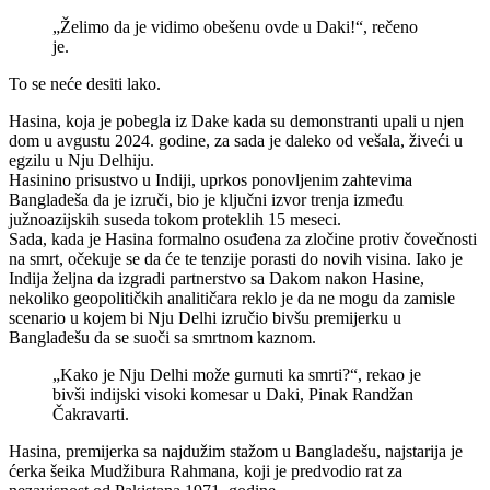
„Želimo da je vidimo obešenu ovde u Daki!“, rečeno
je.
To se neće desiti lako.
Hasina, koja je pobegla iz Dake kada su demonstranti upali u njen
dom u avgustu 2024. godine, za sada je daleko od vešala, živeći u
egzilu u Nju Delhiju.
Hasinino prisustvo u Indiji, uprkos ponovljenim zahtevima
Bangladeša da je izruči, bio je ključni izvor trenja između
južnoazijskih suseda tokom proteklih 15 meseci.
Sada, kada je Hasina formalno osuđena za zločine protiv čovečnosti
na smrt, očekuje se da će te tenzije porasti do novih visina. Iako je
Indija željna da izgradi partnerstvo sa Dakom nakon Hasine,
nekoliko geopolitičkih analitičara reklo je da ne mogu da zamisle
scenario u kojem bi Nju Delhi izručio bivšu premijerku u
Bangladešu da se suoči sa smrtnom kaznom.
„Kako je Nju Delhi može gurnuti ka smrti?“, rekao je
bivši indijski visoki komesar u Daki, Pinak Randžan
Čakravarti.
Hasina, premijerka sa najdužim stažom u Bangladešu, najstarija je
ćerka šeika Mudžibura Rahmana, koji je predvodio rat za