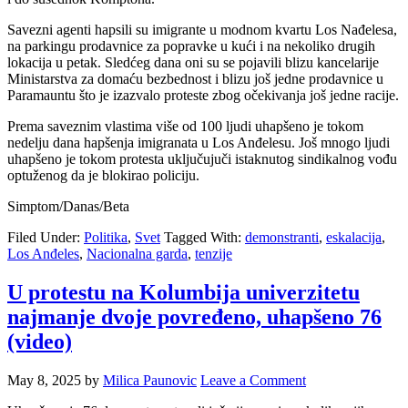
Savezni agenti hapsili su imigrante u modnom kvartu Los Nađelesa,
na parkingu prodavnice za popravke u kući i na nekoliko drugih
lokacija u petak. Sledćeg dana oni su se pojavili blizu kancelarije
Ministarstva za domaću bezbednost i blizu još jedne prodavnice u
Paramauntu što je izazvalo proteste zbog očekivanja još jedne racije.
Prema saveznim vlastima više od 100 ljudi uhapšeno je tokom
nedelju dana hapšenja imigranata u Los Anđelesu. Još mnogo ljudi
uhapšeno je tokom protesta uključujuči istaknutog sindikalnog vođu
optuženog da je blokirao policiju.
Simptom/Danas/Beta
Filed Under:
Politika
,
Svet
Tagged With:
demonstranti
,
eskalacija
,
Los Anđeles
,
Nacionalna garda
,
tenzije
U protestu na Kolumbija univerzitetu
najmanje dvoje povređeno, uhapšeno 76
(video)
May 8, 2025
by
Milica Paunovic
Leave a Comment