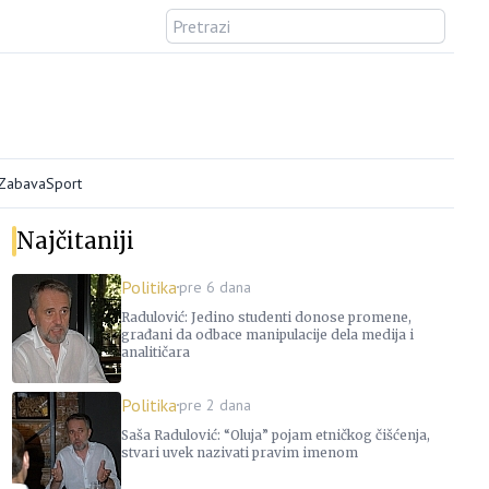
/Zabava
Sport
Najčitaniji
Politika
pre 6 dana
Radulović: Jedino studenti donose promene,
građani da odbace manipulacije dela medija i
analitičara
Politika
pre 2 dana
Saša Radulović: “Oluja” pojam etničkog čišćenja,
stvari uvek nazivati pravim imenom