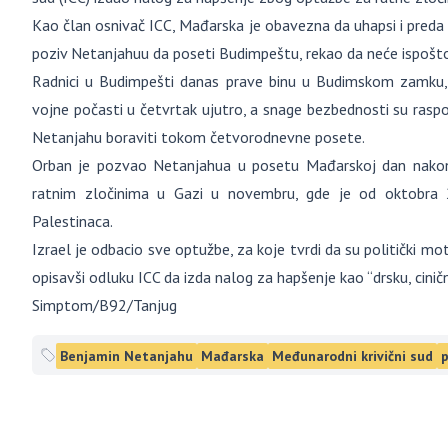
Kao član osnivač ICC, Mađarska je obavezna da uhapsi i preda 
poziv Netanjahuu da poseti Budimpeštu, rekao da neće ispošto
Radnici u Budimpešti danas prave binu u Budimskom zamku,
vojne počasti u četvrtak ujutro, a snage bezbednosti su ras
Netanjahu boraviti tokom četvorodnevne posete.
Orban je pozvao Netanjahua u posetu Mađarskoj dan nakon
ratnim zločinima u Gazi u novembru, gde je od oktobra 
Palestinaca.
Izrael je odbacio sve optužbe, za koje tvrdi da su politički m
opisavši odluku ICC da izda nalog za hapšenje kao “drsku, ciničn
Simptom/B92/Tanjug
Benjamin Netanjahu
Mađarska
Međunarodni krivični sud