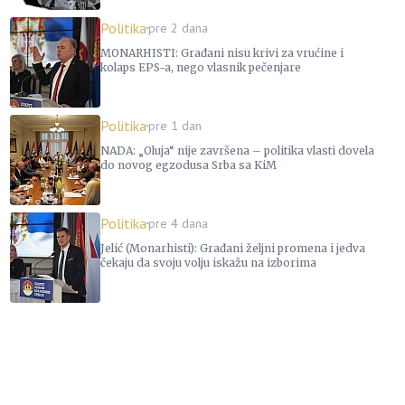
Politika
pre 2 dana
MONARHISTI: Građani nisu krivi za vrućine i
kolaps EPS-a, nego vlasnik pečenjare
Politika
pre 1 dan
NADA: „Oluja“ nije završena – politika vlasti dovela
do novog egzodusa Srba sa KiM
Politika
pre 4 dana
Jelić (Monarhisti): Građani željni promena i jedva
čekaju da svoju volju iskažu na izborima