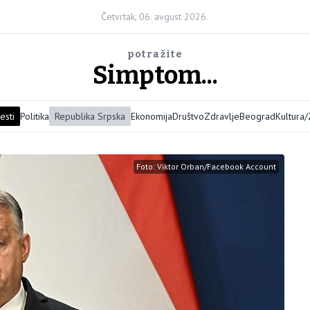
Četvrtak, 06. avgust 2026.
potražite
Simptom...
esti
Politika
Republika Srpska
Ekonomija
Društvo
Zdravlje
Beograd
Kultura
Foto: Viktor Orban/Facebook Account