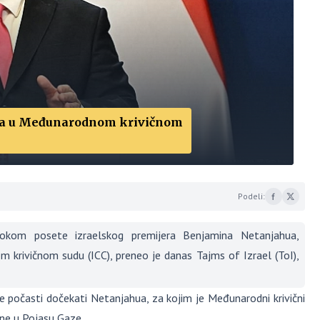
stva u Međunarodnom krivičnom
Podeli:
om posete izraelskog premijera Benjamina Netanjahua,
 krivičnom sudu (ICC), preneo je danas Tajms of Izrael (ToI),
e počasti dočekati Netanjahua, za kojim je Međunarodni krivični
ine u Pojasu Gaze.