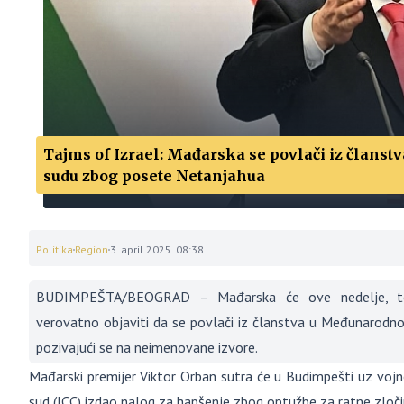
Tajms of Izrael: Mađarska se povlači iz član
sudu zbog posete Netanjahua
Politika
Region
3. april 2025. 08:38
BUDIMPEŠTA/BEOGRAD – Mađarska će ove nedelje, tok
verovatno objaviti da se povlači iz članstva u Međunarodnom
pozivajući se na neimenovane izvore.
Mađarski premijer Viktor Orban sutra će u Budimpešti uz vojn
sud (ICC) izdao nalog za hapšenje zbog optužbe za ratne zloč