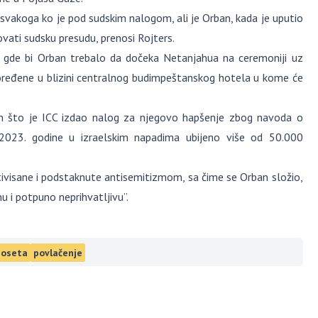
svakoga ko je pod sudskim nalogom, ali je Orban, kada je uputio
vati sudsku presudu, prenosi Rojters.
 gde bi Orban trebalo da dočeka Netanjahua na ceremoniji uz
poređene u blizini centralnog budimpeštanskog hotela u kome će
 što je ICC izdao nalog za njegovo hapšenje zbog navoda o
2023. godine u izraelskim napadima ubijeno više od 50.000
otivisane i podstaknute antisemitizmom, sa čime se Orban složio,
u i potpuno neprihvatljivu”.
poseta
povlačenje