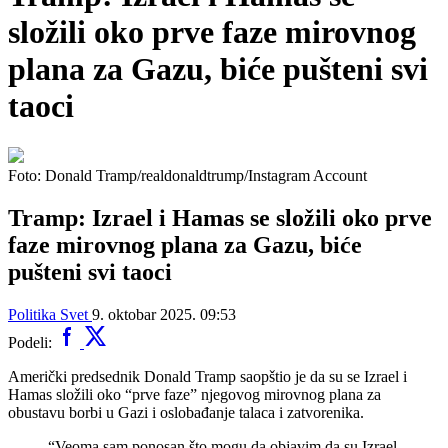
složili oko prve faze mirovnog
plana za Gazu, biće pušteni svi
taoci
Foto: Donald Tramp/realdonaldtrump/Instagram Account
Tramp: Izrael i Hamas se složili oko prve
faze mirovnog plana za Gazu, biće
pušteni svi taoci
Politika
Svet
9. oktobar 2025. 09:53
Podeli:
Američki predsednik Donald Tramp saopštio je da su se Izrael i
Hamas složili oko “prve faze” njegovog mirovnog plana za
obustavu borbi u Gazi i oslobađanje talaca i zatvorenika.
“Veoma sam ponosan što mogu da objavim da su Izrael