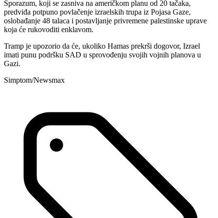
Sporazum, koji se zasniva na američkom planu od 20 tačaka,
predviđa potpuno povlačenje izraelskih trupa iz Pojasa Gaze,
oslobađanje 48 talaca i postavljanje privremene palestinske uprave
koja će rukovoditi enklavom.
Tramp je upozorio da će, ukoliko Hamas prekrši dogovor, Izrael
imati punu podršku SAD u sprovođenju svojih vojnih planova u
Gazi.
Simptom/Newsmax