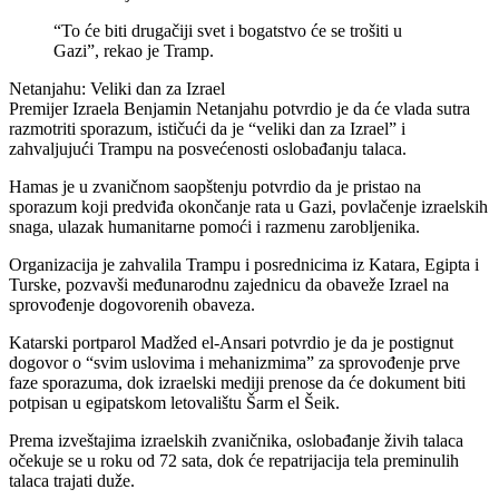
“To će biti drugačiji svet i bogatstvo će se trošiti u
Gazi”, rekao je Tramp.
Netanjahu: Veliki dan za Izrael
Premijer Izraela Benjamin Netanjahu potvrdio je da će vlada sutra
razmotriti sporazum, ističući da je “veliki dan za Izrael” i
zahvaljujući Trampu na posvećenosti oslobađanju talaca.
Hamas je u zvaničnom saopštenju potvrdio da je pristao na
sporazum koji predviđa okončanje rata u Gazi, povlačenje izraelskih
snaga, ulazak humanitarne pomoći i razmenu zarobljenika.
Organizacija je zahvalila Trampu i posrednicima iz Katara, Egipta i
Turske, pozvavši međunarodnu zajednicu da obaveže Izrael na
sprovođenje dogovorenih obaveza.
Katarski portparol Madžed el-Ansari potvrdio je da je postignut
dogovor o “svim uslovima i mehanizmima” za sprovođenje prve
faze sporazuma, dok izraelski mediji prenose da će dokument biti
potpisan u egipatskom letovalištu Šarm el Šeik.
Prema izveštajima izraelskih zvaničnika, oslobađanje živih talaca
očekuje se u roku od 72 sata, dok će repatrijacija tela preminulih
talaca trajati duže.