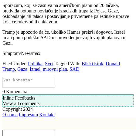
Sporazum, koji se zasniva na američkom planu od 20 tačaka,
predviđa potpuno povlačenje izraelskih trupa iz Pojasa Gaze,
oslobađanje 48 talaca i postavljanje privremene palestinske uprave
koja će rukovoditi enklavom.
Tramp je upozorio da će, ukoliko Hamas prekrši dogovor, Izrael
imati punu podršku SAD u sprovođenju svojih vojnih planova u
Gazi.
Simptom/Newsmax
Filed Under:
Politika
,
Svet
Tagged With:
Bliski istok
,
Donald
Tramp
,
Gaza
,
Izrael
,
mirovni plan
,
SAD
0
Komentara
Inline Feedbacks
View all comments
Copyright 2024
O nama
Impresum
Kontakt