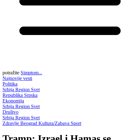
potražite
Simptom...
Najnovije vesti
Politika
Srbija
Region
Svet
Republika Srpska
Ekonomija
Srbija
Region
Svet
Društvo
Srbija
Region
Svet
Zdravlje
Beograd
Kultura/Zabava
Sport
Tramp: Izrael i Hamas se