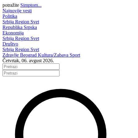
potražite
Simptom...
Najnovije vesti
Politika
Srbija
Region
Svet
Republika Srpska
Ekonomija
Srbija
Region
Svet
Društvo
Srbija
Region
Svet
Zdravlje
Beograd
Kultura/Zabava
Sport
Četvrtak, 06. avgust 2026.