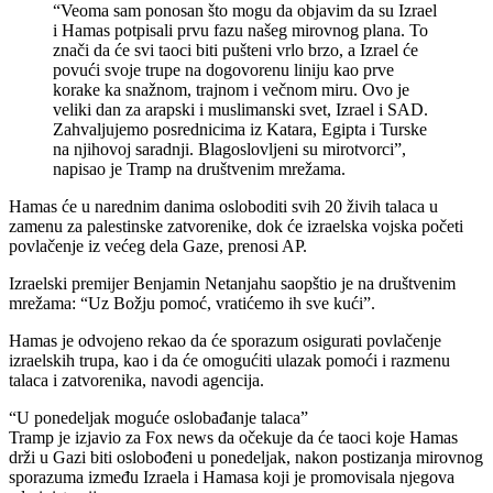
“Veoma sam ponosan što mogu da objavim da su Izrael
i Hamas potpisali prvu fazu našeg mirovnog plana. To
znači da će svi taoci biti pušteni vrlo brzo, a Izrael će
povući svoje trupe na dogovorenu liniju kao prve
korake ka snažnom, trajnom i večnom miru. Ovo je
veliki dan za arapski i muslimanski svet, Izrael i SAD.
Zahvaljujemo posrednicima iz Katara, Egipta i Turske
na njihovoj saradnji. Blagoslovljeni su mirotvorci”,
napisao je Tramp na društvenim mrežama.
Hamas će u narednim danima osloboditi svih 20 živih talaca u
zamenu za palestinske zatvorenike, dok će izraelska vojska početi
povlačenje iz većeg dela Gaze, prenosi AP.
Izraelski premijer Benjamin Netanjahu saopštio je na društvenim
mrežama: “Uz Božju pomoć, vratićemo ih sve kući”.
Hamas je odvojeno rekao da će sporazum osigurati povlačenje
izraelskih trupa, kao i da će omogućiti ulazak pomoći i razmenu
talaca i zatvorenika, navodi agencija.
“U ponedeljak moguće oslobađanje talaca”
Tramp je izjavio za Fox news da očekuje da će taoci koje Hamas
drži u Gazi biti oslobođeni u ponedeljak, nakon postizanja mirovnog
sporazuma između Izraela i Hamasa koji je promovisala njegova