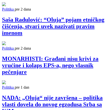
Politika
pre 2 dana
Saša Radulović: “Oluja” pojam etničkog
čišćenja, stvari uvek nazivati pravim
imenom
Politika
pre 2 dana
MONARHISTI: Građani nisu krivi za
vrućine i kolaps EPS-a, nego vlasnik
pečenjare
Politika
pre 1 dan
NADA: „Oluja“ nije završena – politika
vlasti dovela do novog egzodusa Srba sa