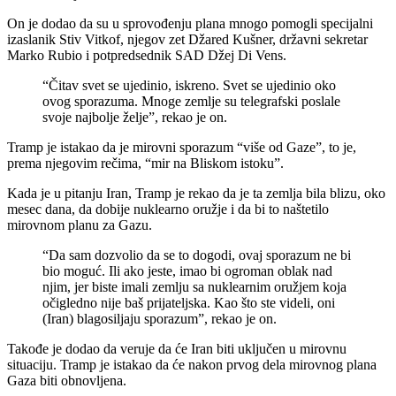
On je dodao da su u sprovođenju plana mnogo pomogli specijalni
izaslanik Stiv Vitkof, njegov zet Džared Kušner, državni sekretar
Marko Rubio i potpredsednik SAD Džej Di Vens.
“Čitav svet se ujedinio, iskreno. Svet se ujedinio oko
ovog sporazuma. Mnoge zemlje su telegrafski poslale
svoje najbolje želje”, rekao je on.
Tramp je istakao da je mirovni sporazum “više od Gaze”, to je,
prema njegovim rečima, “mir na Bliskom istoku”.
Kada je u pitanju Iran, Tramp je rekao da je ta zemlja bila blizu, oko
mesec dana, da dobije nuklearno oružje i da bi to naštetilo
mirovnom planu za Gazu.
“Da sam dozvolio da se to dogodi, ovaj sporazum ne bi
bio moguć. Ili ako jeste, imao bi ogroman oblak nad
njim, jer biste imali zemlju sa nuklearnim oružjem koja
očigledno nije baš prijateljska. Kao što ste videli, oni
(Iran) blagosiljaju sporazum”, rekao je on.
Takođe je dodao da veruje da će Iran biti uključen u mirovnu
situaciju. Tramp je istakao da će nakon prvog dela mirovnog plana
Gaza biti obnovljena.