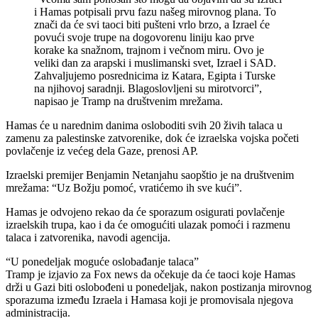
i Hamas potpisali prvu fazu našeg mirovnog plana. To
znači da će svi taoci biti pušteni vrlo brzo, a Izrael će
povući svoje trupe na dogovorenu liniju kao prve
korake ka snažnom, trajnom i večnom miru. Ovo je
veliki dan za arapski i muslimanski svet, Izrael i SAD.
Zahvaljujemo posrednicima iz Katara, Egipta i Turske
na njihovoj saradnji. Blagoslovljeni su mirotvorci”,
napisao je Tramp na društvenim mrežama.
Hamas će u narednim danima osloboditi svih 20 živih talaca u
zamenu za palestinske zatvorenike, dok će izraelska vojska početi
povlačenje iz većeg dela Gaze, prenosi AP.
Izraelski premijer Benjamin Netanjahu saopštio je na društvenim
mrežama: “Uz Božju pomoć, vratićemo ih sve kući”.
Hamas je odvojeno rekao da će sporazum osigurati povlačenje
izraelskih trupa, kao i da će omogućiti ulazak pomoći i razmenu
talaca i zatvorenika, navodi agencija.
“U ponedeljak moguće oslobađanje talaca”
Tramp je izjavio za Fox news da očekuje da će taoci koje Hamas
drži u Gazi biti oslobođeni u ponedeljak, nakon postizanja mirovnog
sporazuma između Izraela i Hamasa koji je promovisala njegova
administracija.