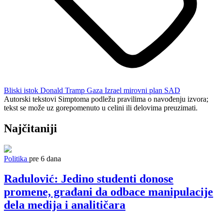
Bliski istok
Donald Tramp
Gaza
Izrael
mirovni plan
SAD
Autorski tekstovi Simptoma podležu pravilima o navođenju izvora;
tekst se može uz gorepomenuto u celini ili delovima preuzimati.
Najčitaniji
Politika
pre 6 dana
Radulović: Jedino studenti donose
promene, građani da odbace manipulacije
dela medija i analitičara