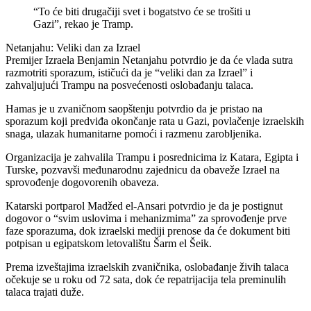
“To će biti drugačiji svet i bogatstvo će se trošiti u
Gazi”, rekao je Tramp.
Netanjahu: Veliki dan za Izrael
Premijer Izraela Benjamin Netanjahu potvrdio je da će vlada sutra
razmotriti sporazum, ističući da je “veliki dan za Izrael” i
zahvaljujući Trampu na posvećenosti oslobađanju talaca.
Hamas je u zvaničnom saopštenju potvrdio da je pristao na
sporazum koji predviđa okončanje rata u Gazi, povlačenje izraelskih
snaga, ulazak humanitarne pomoći i razmenu zarobljenika.
Organizacija je zahvalila Trampu i posrednicima iz Katara, Egipta i
Turske, pozvavši međunarodnu zajednicu da obaveže Izrael na
sprovođenje dogovorenih obaveza.
Katarski portparol Madžed el-Ansari potvrdio je da je postignut
dogovor o “svim uslovima i mehanizmima” za sprovođenje prve
faze sporazuma, dok izraelski mediji prenose da će dokument biti
potpisan u egipatskom letovalištu Šarm el Šeik.
Prema izveštajima izraelskih zvaničnika, oslobađanje živih talaca
očekuje se u roku od 72 sata, dok će repatrijacija tela preminulih
talaca trajati duže.