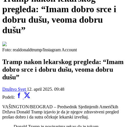
pregleda: “Imam dobro srce i
dobru dušu, veoma dobru
dušu”
Foto: realdonaldtrump/Instagram Account
Tramp nakon lekarskog pregleda: “Imam
dobro srce i dobru dušu, veoma dobru
dušu”
Društvo
Svet
12. april 2025. 09:48
Podeli:
VAŠINGTON/BEOGRAD – Predsednik Sjedinjenih Američkih
Država Donald Tramp izjavio je da je njegov zdravstveni pregled
prošao dobro i da sutra očekuje lekarski izveštaj.
Donald Tramp je novinarima rekao da je tokom