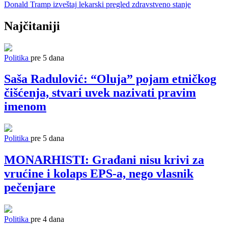
Donald Tramp
izveštaj
lekarski pregled
zdravstveno stanje
Najčitaniji
Politika
pre 5 dana
Saša Radulović: “Oluja” pojam etničkog
čišćenja, stvari uvek nazivati pravim
imenom
Politika
pre 5 dana
MONARHISTI: Građani nisu krivi za
vrućine i kolaps EPS-a, nego vlasnik
pečenjare
Politika
pre 4 dana