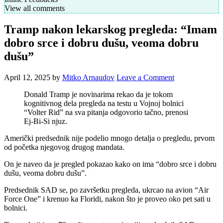
View all comments
Tramp nakon lekarskog pregleda: “Imam
dobro srce i dobru dušu, veoma dobru
dušu”
April 12, 2025
by
Mitko Arnaudov
Leave a Comment
Donald Tramp je novinarima rekao da je tokom
kognitivnog dela pregleda na testu u Vojnoj bolnici
“Volter Rid” na sva pitanja odgovorio tačno, prenosi
Ej-Bi-Si njuz.
Američki predsednik nije podelio mnogo detalja o pregledu, prvom
od početka njegovog drugog mandata.
On je naveo da je pregled pokazao kako on ima “dobro srce i dobru
dušu, veoma dobru dušu”.
Predsednik SAD se, po završetku pregleda, ukrcao na avion “Air
Force One” i krenuo ka Floridi, nakon što je proveo oko pet sati u
bolnici.