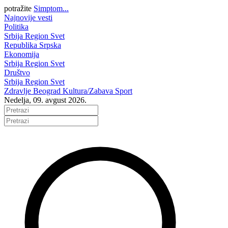
potražite
Simptom...
Najnovije vesti
Politika
Srbija
Region
Svet
Republika Srpska
Ekonomija
Srbija
Region
Svet
Društvo
Srbija
Region
Svet
Zdravlje
Beograd
Kultura/Zabava
Sport
Nedelja, 09. avgust 2026.