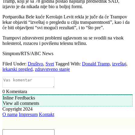
Tramp, koji je sa 78 godina postao najstariji predsednik SAD,
izjavio je da nikada nije bio u boljoj formi.
Portparolka Bele kuće Kerolajn Levit rekla je juče da će Trampov
lekar objaviti “izveštaj o pregledu u cilju transparentnosti”, kao i da
će biti objavljeni “svi mogući rezultati”, i to “što pre”.
Trampovi zdravstveni problemi uglavnom su se svodili na visok
holesterol, rozaceu i povišenu telesnu težinu.
Simptom/RTS/ABC News
Filed Under:
Društvo
,
Svet
Tagged With:
Donald Tramp
,
izveštaj
,
lekarski pregled
,
zdravstveno stanje
0
Komentara
Inline Feedbacks
View all comments
Copyright 2024
O nama
Impresum
Kontakt