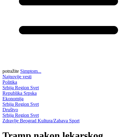
potražite
Simptom...
Najnovije vesti
Politika
Srbija
Region
Svet
Republika Srpska
Ekonomija
Srbija
Region
Svet
Društvo
Srbija
Region
Svet
Zdravlje
Beograd
Kultura/Zabava
Sport
Tramp nakon lekarskog