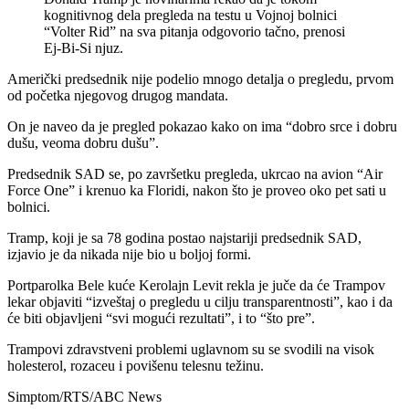
kognitivnog dela pregleda na testu u Vojnoj bolnici
“Volter Rid” na sva pitanja odgovorio tačno, prenosi
Ej-Bi-Si njuz.
Američki predsednik nije podelio mnogo detalja o pregledu, prvom
od početka njegovog drugog mandata.
On je naveo da je pregled pokazao kako on ima “dobro srce i dobru
dušu, veoma dobru dušu”.
Predsednik SAD se, po završetku pregleda, ukrcao na avion “Air
Force One” i krenuo ka Floridi, nakon što je proveo oko pet sati u
bolnici.
Tramp, koji je sa 78 godina postao najstariji predsednik SAD,
izjavio je da nikada nije bio u boljoj formi.
Portparolka Bele kuće Kerolajn Levit rekla je juče da će Trampov
lekar objaviti “izveštaj o pregledu u cilju transparentnosti”, kao i da
će biti objavljeni “svi mogući rezultati”, i to “što pre”.
Trampovi zdravstveni problemi uglavnom su se svodili na visok
holesterol, rozaceu i povišenu telesnu težinu.
Simptom/RTS/ABC News