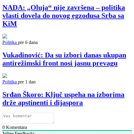
NADA: „Oluja“ nije završena – politika
vlasti dovela do novog egzodusa Srba sa
KiM
Politika
pre 6 dana
Vukadinović: Da su izbori danas ukupan
antirežimski front nosi jasnu prevagu
Politika
pre 1 dan
Srđan Škoro: Ključ uspeha na izborima
drže apstinenti i dijaspora
0
Komentara
Inline Feedbacks