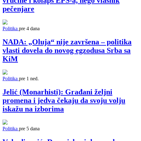
vrućine i kolaps EPS-a, nego vlasnik
pečenjare
Politika
pre 4 dana
NADA: „Oluja“ nije završena – politika
vlasti dovela do novog egzodusa Srba sa
KiM
Politika
pre 1 ned.
Jelić (Monarhisti): Građani željni
promena i jedva čekaju da svoju volju
iskažu na izborima
Politika
pre 5 dana