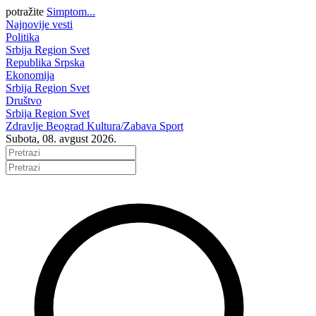
potražite
Simptom...
Najnovije vesti
Politika
Srbija
Region
Svet
Republika Srpska
Ekonomija
Srbija
Region
Svet
Društvo
Srbija
Region
Svet
Zdravlje
Beograd
Kultura/Zabava
Sport
Subota, 08. avgust 2026.