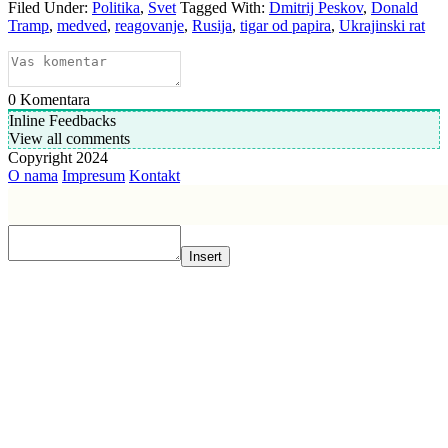
Filed Under:
Politika
,
Svet
Tagged With:
Dmitrij Peskov
,
Donald
Tramp
,
medved
,
reagovanje
,
Rusija
,
tigar od papira
,
Ukrajinski rat
0
Komentara
Inline Feedbacks
View all comments
Copyright 2024
O nama
Impresum
Kontakt
Insert