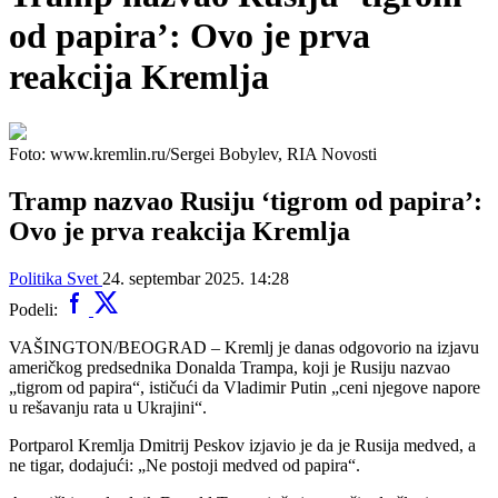
od papira’: Ovo je prva
reakcija Kremlja
Foto: www.kremlin.ru/Sergei Bobylev, RIA Novosti
Tramp nazvao Rusiju ‘tigrom od papira’:
Ovo je prva reakcija Kremlja
Politika
Svet
24. septembar 2025. 14:28
Podeli:
VAŠINGTON/BEOGRAD – Kremlj je danas odgovorio na izjavu
američkog predsednika Donalda Trampa, koji je Rusiju nazvao
„tigrom od papira“, ističući da Vladimir Putin „ceni njegove napore
u rešavanju rata u Ukrajini“.
Portparol Kremlja Dmitrij Peskov izjavio je da je Rusija medved, a
ne tigar, dodajući: „Ne postoji medved od papira“.