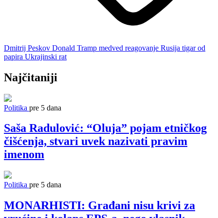
Dmitrij Peskov
Donald Tramp
medved
reagovanje
Rusija
tigar od
papira
Ukrajinski rat
Najčitaniji
Politika
pre 5 dana
Saša Radulović: “Oluja” pojam etničkog
čišćenja, stvari uvek nazivati pravim
imenom
Politika
pre 5 dana
MONARHISTI: Građani nisu krivi za