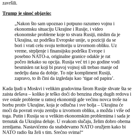
završili.
Trump je sinoć objavio:
„Nakon što sam upoznao i potpuno razumeo vojnu i
ekonomsku situaciju Ukrajine i Rusije, i video
ekonomske probleme koje to stvara Rusiji, mislim da je
Ukrajina, uz podršku Evropske unije, u poziciji da se
bori i vrati celu svoju teritoriju u izvornom obliku. Uz
vreme, strpljenje i finansijsku podršku Evrope i
posebno NATO-a, originalne granice odakle je rat
počeo itekako su opcija. Rusija već tri i po godine vodi
besmislen rat koji bi pravoj vojnoj sili trebao manje od
nedelju dana da dobije. To nije kompliment Rusiji,
zapravo, to ih čini da izgledaju kao ‘tigar od papira’.
Kada ljudi u Moskvi i velikim gradovima širom Rusije shvate šta se
zaista dešava – koliko je teško doći do benzina zbog dugih redova i
sve ostale probleme u ratnoj ekonomiji gde većinu novca troše na
borbu protiv Ukrajine, koja je odlučna i sve bolja – Ukrajina će
moći da povrati svoju zemlju u izvornom obliku, a možda i više od
toga. Putin i Rusija su u velikim ekonomskim problemima i sada je
trenutak da Ukrajina deluje. U svakom slučaju, želim dobro obema
zemljama. Nastavićemo da snabdevamo NATO oružjem kako bi
NATO radio šta želi s tim. Srećno svima!“