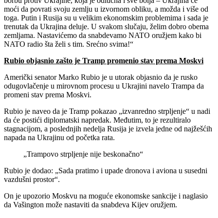
borbu protiv Ukrajine, koja je odlučna i sve bolja – Ukrajina će
moći da povrati svoju zemlju u izvornom obliku, a možda i više od
toga. Putin i Rusija su u velikim ekonomskim problemima i sada je
trenutak da Ukrajina deluje. U svakom slučaju, želim dobro obema
zemljama. Nastavićemo da snabdevamo NATO oružjem kako bi
NATO radio šta želi s tim. Srećno svima!“
Rubio objasnio zašto je Tramp promenio stav prema Moskvi
Američki senator Marko Rubio je u utorak objasnio da je rusko
odugovlačenje u mirovnom procesu u Ukrajini navelo Trampa da
promeni stav prema Moskvi.
Rubio je naveo da je Tramp pokazao „izvanredno strpljenje“ u nadi
da će postići diplomatski napredak. Međutim, to je rezultiralo
stagnacijom, a poslednjih nedelja Rusija je izvela jedne od najžešćih
napada na Ukrajinu od početka rata.
„Trampovo strpljenje nije beskonačno“
Rubio je dodao: „Sada pratimo i upade dronova i aviona u susedni
vazdušni prostor“.
On je upozorio Moskvu na moguće ekonomske sankcije i naglasio
da Vašington može nastaviti da snabdeva Kijev oružjem.