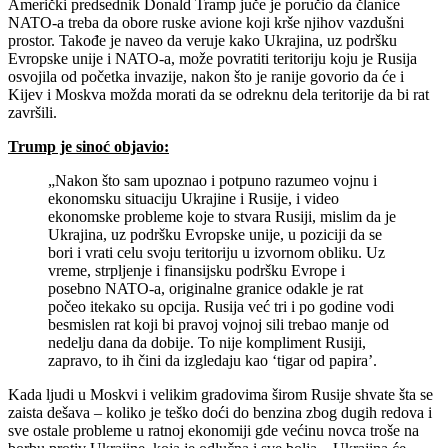
Američki predsednik Donald Tramp juče je poručio da članice
NATO-a treba da obore ruske avione koji krše njihov vazdušni
prostor. Takođe je naveo da veruje kako Ukrajina, uz podršku
Evropske unije i NATO-a, može povratiti teritoriju koju je Rusija
osvojila od početka invazije, nakon što je ranije govorio da će i
Kijev i Moskva možda morati da se odreknu dela teritorije da bi rat
završili.
Trump je sinoć objavio:
„Nakon što sam upoznao i potpuno razumeo vojnu i
ekonomsku situaciju Ukrajine i Rusije, i video
ekonomske probleme koje to stvara Rusiji, mislim da je
Ukrajina, uz podršku Evropske unije, u poziciji da se
bori i vrati celu svoju teritoriju u izvornom obliku. Uz
vreme, strpljenje i finansijsku podršku Evrope i
posebno NATO-a, originalne granice odakle je rat
počeo itekako su opcija. Rusija već tri i po godine vodi
besmislen rat koji bi pravoj vojnoj sili trebao manje od
nedelju dana da dobije. To nije kompliment Rusiji,
zapravo, to ih čini da izgledaju kao ‘tigar od papira’.
Kada ljudi u Moskvi i velikim gradovima širom Rusije shvate šta se
zaista dešava – koliko je teško doći do benzina zbog dugih redova i
sve ostale probleme u ratnoj ekonomiji gde većinu novca troše na