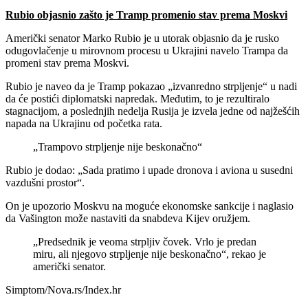
Rubio objasnio zašto je Tramp promenio stav prema Moskvi
Američki senator Marko Rubio je u utorak objasnio da je rusko
odugovlačenje u mirovnom procesu u Ukrajini navelo Trampa da
promeni stav prema Moskvi.
Rubio je naveo da je Tramp pokazao „izvanredno strpljenje“ u nadi
da će postići diplomatski napredak. Međutim, to je rezultiralo
stagnacijom, a poslednjih nedelja Rusija je izvela jedne od najžešćih
napada na Ukrajinu od početka rata.
„Trampovo strpljenje nije beskonačno“
Rubio je dodao: „Sada pratimo i upade dronova i aviona u susedni
vazdušni prostor“.
On je upozorio Moskvu na moguće ekonomske sankcije i naglasio
da Vašington može nastaviti da snabdeva Kijev oružjem.
„Predsednik je veoma strpljiv čovek. Vrlo je predan
miru, ali njegovo strpljenje nije beskonačno“, rekao je
američki senator.
Simptom/Nova.rs/Index.hr