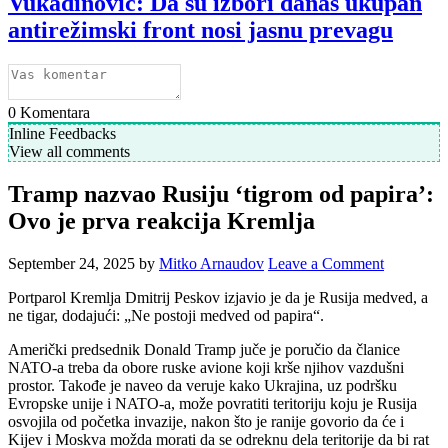
Vukadinović: Da su izbori danas ukupan
antirežimski front nosi jasnu prevagu
0
Komentara
Inline Feedbacks
View all comments
Tramp nazvao Rusiju ‘tigrom od papira’:
Ovo je prva reakcija Kremlja
September 24, 2025
by
Mitko Arnaudov
Leave a Comment
Portparol Kremlja Dmitrij Peskov izjavio je da je Rusija medved, a
ne tigar, dodajući: „Ne postoji medved od papira“.
Američki predsednik Donald Tramp juče je poručio da članice
NATO-a treba da obore ruske avione koji krše njihov vazdušni
prostor. Takođe je naveo da veruje kako Ukrajina, uz podršku
Evropske unije i NATO-a, može povratiti teritoriju koju je Rusija
osvojila od početka invazije, nakon što je ranije govorio da će i
Kijev i Moskva možda morati da se odreknu dela teritorije da bi rat