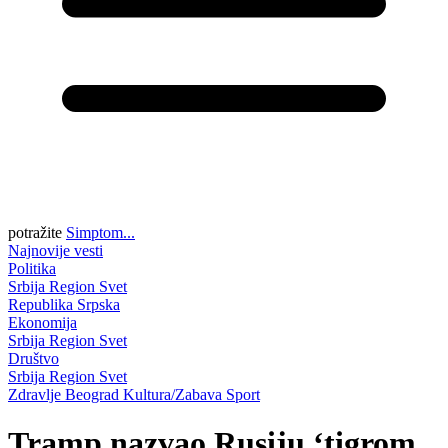
potražite
Simptom...
Najnovije vesti
Politika
Srbija
Region
Svet
Republika Srpska
Ekonomija
Srbija
Region
Svet
Društvo
Srbija
Region
Svet
Zdravlje
Beograd
Kultura/Zabava
Sport
Tramp nazvao Rusiju ‘tigrom