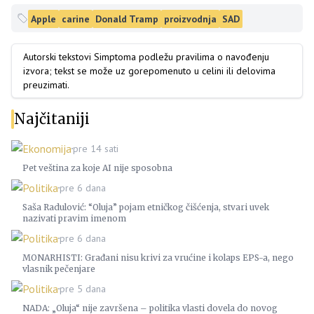
Apple
carine
Donald Tramp
proizvodnja
SAD
Autorski tekstovi Simptoma podležu pravilima o navođenju
izvora; tekst se može uz gorepomenuto u celini ili delovima
preuzimati.
Najčitaniji
Ekonomija
pre 14 sati
Pet veština za koje AI nije sposobna
Politika
pre 6 dana
Saša Radulović: “Oluja” pojam etničkog čišćenja, stvari uvek
nazivati pravim imenom
Politika
pre 6 dana
MONARHISTI: Građani nisu krivi za vrućine i kolaps EPS-a, nego
vlasnik pečenjare
Politika
pre 5 dana
NADA: „Oluja“ nije završena – politika vlasti dovela do novog