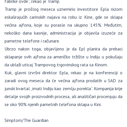
fabrike ovde“, rekao je Tramp.
Tramp je prošlog meseca uznemirio investitore Epla nizom
eskalirajućih carinskih najava na robu iz Kine, gde se sklapa
većina ajfona, koje su porasle na ukupno 145%. Međutim,
nekoliko dana kasnije, administracija je objavila izuzeće za
pametne telefone i računare.
Ubrzo nakon toga, objavljeno je da Epl planira da prebaci
sklapanje svih ajfona za američko tržište u Indiju u pokušaju
da ublaži uticaj Trampovog trgovinskog rata sa Kinom.
Kuk, glavni izvršni direktor Epla, rekao je na konferenciji o
zaradi ovog meseca da će većina ajfona prodatih u SAD za
junski kvartal „imati Indiju kao zemlju porekla“. Kompanija krije
detalje svojih proizvodnih procesa, ali analitičari procenjuju da
se oko 90% njenih pametnih telefona sklapa u Kini.
Simptom/The Guardian