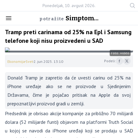
Ponedeljak, 10. avgust 2026.
Simptom...
potražite
Tramp preti carinama od 25% na Epl i Samsung
telefone koji nisu proizvedeni u SAD
Foto: video
Podeli:
Ekonomija
Svet
2. jun 2025. 13:10
Donald Tramp je zapretio da će uvesti carinu od 25% na
iPhone uređaje ako se ne proizvode u Sjedinjenim
Državama, čime je pojačao pritisak na Apple da svoj
prepoznatljivi proizvod gradi u zemlji.
Predsednik je obrisao akcije kompanije za približno 70 milijardi
dolara (52 milijarde funti) objavom na platformi Truth Social
u kojoj se navodi da iPhone uređaji koji se prodaju u SAD