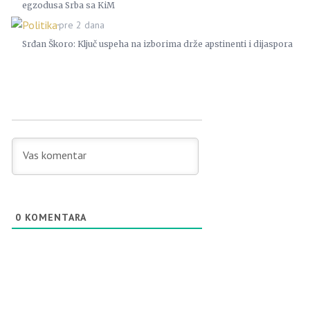
egzodusa Srba sa KiM
Politika
pre 2 dana
Srđan Škoro: Ključ uspeha na izborima drže apstinenti i dijaspora
0
KOMENTARA