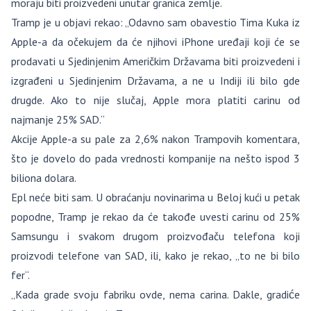
moraju biti proizvedeni unutar granica zemlje.
Tramp je u objavi rekao: „Odavno sam obavestio Tima Kuka iz
Apple-a da očekujem da će njihovi iPhone uređaji koji će se
prodavati u Sjedinjenim Američkim Državama biti proizvedeni i
izgrađeni u Sjedinjenim Državama, a ne u Indiji ili bilo gde
drugde. Ako to nije slučaj, Apple mora platiti carinu od
najmanje 25% SAD.“
Akcije Apple-a su pale za 2,6% nakon Trampovih komentara,
što je dovelo do pada vrednosti kompanije na nešto ispod 3
biliona dolara.
Epl neće biti sam. U obraćanju novinarima u Beloj kući u petak
popodne, Tramp je rekao da će takođe uvesti carinu od 25%
Samsungu i svakom drugom proizvođaču telefona koji
proizvodi telefone van SAD, ili, kako je rekao, „to ne bi bilo
fer“.
„Kada grade svoju fabriku ovde, nema carina. Dakle, gradiće