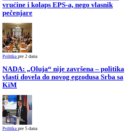
vrućine i kolaps EPS-a, nego vlasnik
pečenjare
Politika
pre 2 dana
NADA: „Oluja“ nije završena – politika
vlasti dovela do novog egzodusa Srba sa
KiM
Politika
pre 5 dana