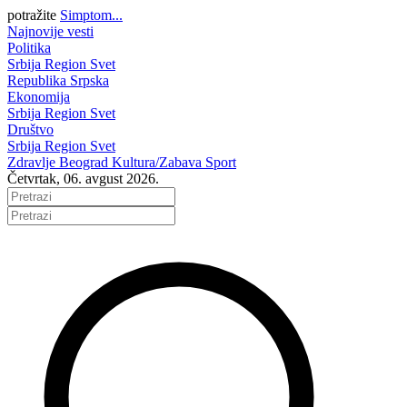
potražite
Simptom...
Najnovije vesti
Politika
Srbija
Region
Svet
Republika Srpska
Ekonomija
Srbija
Region
Svet
Društvo
Srbija
Region
Svet
Zdravlje
Beograd
Kultura/Zabava
Sport
Četvrtak, 06. avgust 2026.