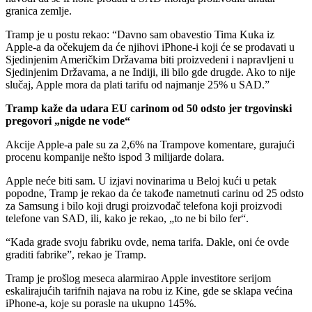
granica zemlje.
Tramp je u postu rekao: “Davno sam obavestio Tima Kuka iz
Apple-a da očekujem da će njihovi iPhone-i koji će se prodavati u
Sjedinjenim Američkim Državama biti proizvedeni i napravljeni u
Sjedinjenim Državama, a ne Indiji, ili bilo gde drugde. Ako to nije
slučaj, Apple mora da plati tarifu od najmanje 25% u SAD.”
Tramp kaže da udara EU carinom od 50 odsto jer trgovinski
pregovori „nigde ne vode“
Akcije Apple-a pale su za 2,6% na Trampove komentare, gurajući
procenu kompanije nešto ispod 3 milijarde dolara.
Apple neće biti sam. U izjavi novinarima u Beloj kući u petak
popodne, Tramp je rekao da će takođe nametnuti carinu od 25 odsto
za Samsung i bilo koji drugi proizvođač telefona koji proizvodi
telefone van SAD, ili, kako je rekao, „to ne bi bilo fer“.
“Kada grade svoju fabriku ovde, nema tarifa. Dakle, oni će ovde
graditi fabrike”, rekao je Tramp.
Tramp je prošlog meseca alarmirao Apple investitore serijom
eskalirajućih tarifnih najava na robu iz Kine, gde se sklapa većina
iPhone-a, koje su porasle na ukupno 145%.