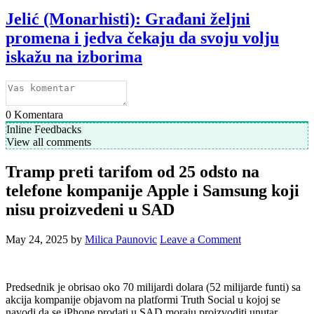
Jelić (Monarhisti): Građani željni
promena i jedva čekaju da svoju volju
iskažu na izborima
0
Komentara
Inline Feedbacks
View all comments
Tramp preti tarifom od 25 odsto na
telefone kompanije Apple i Samsung koji
nisu proizvedeni u SAD
May 24, 2025
by
Milica Paunovic
Leave a Comment
Predsednik je obrisao oko 70 milijardi dolara (52 milijarde funti) sa
akcija kompanije objavom na platformi Truth Social u kojoj se
navodi da se iPhone prodati u SAD moraju proizvoditi unutar