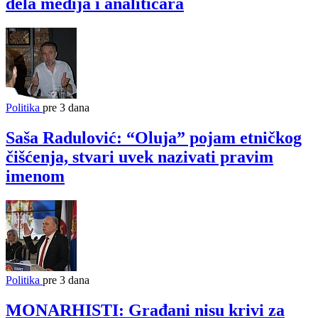
dela medija i analitičara
Politika
pre 3 dana
Saša Radulović: “Oluja” pojam etničkog
čišćenja, stvari uvek nazivati pravim
imenom
Politika
pre 3 dana
MONARHISTI: Građani nisu krivi za