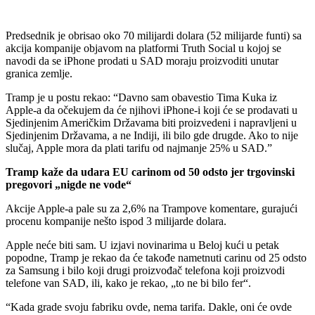
Predsednik je obrisao oko 70 milijardi dolara (52 milijarde funti) sa
akcija kompanije objavom na platformi Truth Social u kojoj se
navodi da se iPhone prodati u SAD moraju proizvoditi unutar
granica zemlje.
Tramp je u postu rekao: “Davno sam obavestio Tima Kuka iz
Apple-a da očekujem da će njihovi iPhone-i koji će se prodavati u
Sjedinjenim Američkim Državama biti proizvedeni i napravljeni u
Sjedinjenim Državama, a ne Indiji, ili bilo gde drugde. Ako to nije
slučaj, Apple mora da plati tarifu od najmanje 25% u SAD.”
Tramp kaže da udara EU carinom od 50 odsto jer trgovinski
pregovori „nigde ne vode“
Akcije Apple-a pale su za 2,6% na Trampove komentare, gurajući
procenu kompanije nešto ispod 3 milijarde dolara.
Apple neće biti sam. U izjavi novinarima u Beloj kući u petak
popodne, Tramp je rekao da će takođe nametnuti carinu od 25 odsto
za Samsung i bilo koji drugi proizvođač telefona koji proizvodi
telefone van SAD, ili, kako je rekao, „to ne bi bilo fer“.
“Kada grade svoju fabriku ovde, nema tarifa. Dakle, oni će ovde