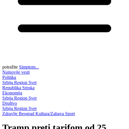
potražite
Simptom...
Najnovije vesti
Politika
Srbija
Region
Svet
Republika Srpska
Ekonomija
Srbija
Region
Svet
Društvo
Srbija
Region
Svet
Zdravlje
Beograd
Kultura/Zabava
Sport
Tramp preti tarifom od 25