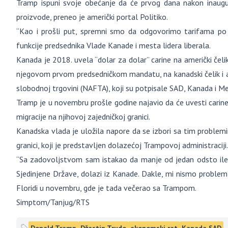
Tramp ispuni svoje obećanje da će prvog dana nakon inaugu
proizvode, preneo je američki portal Politiko.
“Kao i prošli put, spremni smo da odgovorimo tarifama po po
funkcije predsednika Vlade Kanade i mesta lidera liberala.
Kanada je 2018. uvela “dolar za dolar” carine na američki čeli
njegovom prvom predsedničkom mandatu, na kanadski čelik 
slobodnoj trgovini (NAFTA), koji su potpisale SAD, Kanada i Me
Tramp je u novembru prošle godine najavio da će uvesti carine
migracije na njihovoj zajedničkoj granici.
Kanadska vlada je uložila napore da se izbori sa tim problemi
granici, koji je predstavljen dolazećoj Trampovoj administraciji.
“Sa zadovoljstvom sam istakao da manje od jedan odsto ileg
Sjedinjene Države, dolazi iz Kanade. Dakle, mi nismo problem
Floridi u novembru, gde je tada večerao sa Trampom.
Simptom/Tanjug/RTS