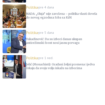
Politika
pre 4 dana
NADA: „Oluja“ nije završena – politika vlasti dovela
do novog egzodusa Srba sa KiM
Politika
pre 5 dana
Vukadinović: Da su izbori danas ukupan
antirežimski front nosi jasnu prevagu
Politika
pre 1 ned.
Jelić (Monarhisti): Građani željni promena i jedva
čekaju da svoju volju iskažu na izborima