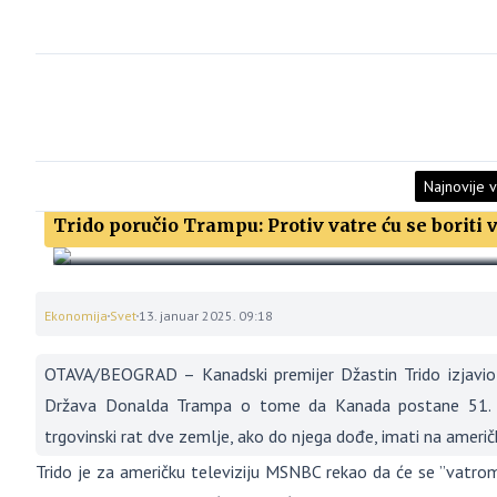
Najnovije v
Trido poručio Trampu: Protiv vatre ću se boriti
Ekonomija
Svet
13. januar 2025. 09:18
OTAVA/BEOGRAD – Kanadski premijer Džastin Trido izjavio j
Država Donalda Trampa o tome da Kanada postane 51. d
trgovinski rat dve zemlje, ako do njega dođe, imati na američ
Trido je za američku televiziju MSNBC rekao da će se ”vatrom