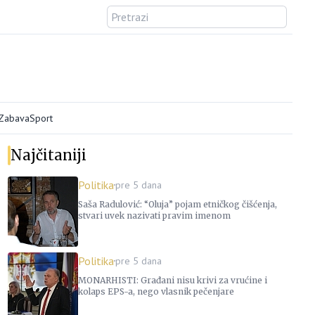
/Zabava
Sport
Najčitaniji
Politika
pre 5 dana
Saša Radulović: “Oluja” pojam etničkog čišćenja,
stvari uvek nazivati pravim imenom
Politika
pre 5 dana
MONARHISTI: Građani nisu krivi za vrućine i
kolaps EPS-a, nego vlasnik pečenjare