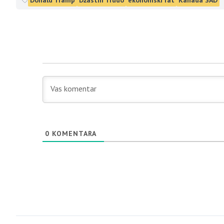
Donald Tramp
Džastin Trudo
ekonomski rat
Kanada SAD
0
KOMENTARA