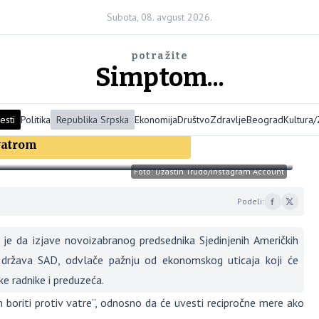
Subota, 08. avgust 2026.
potražite
Simptom...
esti
Politika
Republika Srpska
Ekonomija
Društvo
Zdravlje
Beograd
Kultura
 vatrom
Foto: Džastin Trudo/Instagram Account
Podeli:
e da izjave novoizabranog predsednika Sjedinjenih Američkih
ržava SAD, odvlače pažnju od ekonomskog uticaja koji će
ke radnike i preduzeća.
 boriti protiv vatre”, odnosno da će uvesti recipročne mere ako