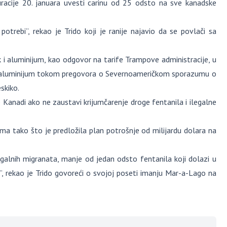
racije 20. januara uvesti carinu od 25 odsto na sve kanadske
trebi”, rekao je Trido koji je ranije najavio da se povlači sa
k i aluminijum, kao odgovor na tarife Trampove administracije, u
i aluminijum tokom pregovora o Severnoameričkom sporazumu o
skiko.
 Kanadi ako ne zaustavi krijumčarenje droge fentanila i ilegalne
ma tako što je predložila plan potrošnje od milijardu dolara na
alnih migranata, manje od jedan odsto fentanila koji dolazi u
”, rekao je Trido govoreći o svojoj poseti imanju Mar-a-Lago na