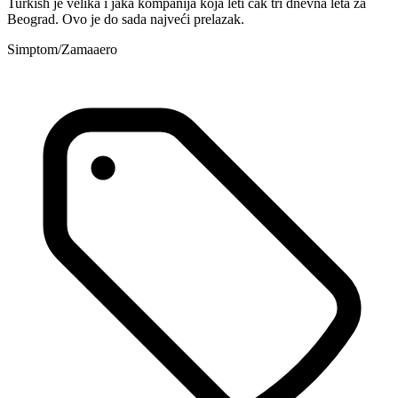
Turkish je velika i jaka kompanija koja leti čak tri dnevna leta za
Beograd. Ovo je do sada najveći prelazak.
Simptom/Zamaaero