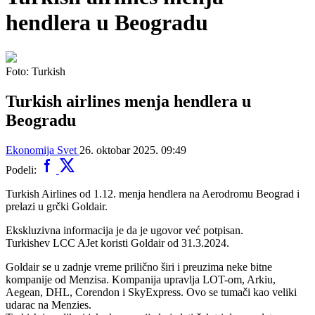
hendlera u Beogradu
Foto: Turkish
Turkish airlines menja hendlera u
Beogradu
Ekonomija
Svet
26. oktobar 2025. 09:49
Podeli:
Turkish Airlines od 1.12. menja hendlera na Aerodromu Beograd i
prelazi u grčki Goldair.
Ekskluzivna informacija je da je ugovor već potpisan.
Turkishev LCC AJet koristi Goldair od 31.3.2024.
Goldair se u zadnje vreme prilično širi i preuzima neke bitne
kompanije od Menzisa. Kompanija upravlja LOT-om, Arkiu,
Aegean, DHL, Corendon i SkyExpress. Ovo se tumači kao veliki
udarac na Menzies.