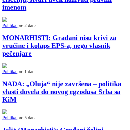
imenom
Politika
pre 2 dana
MONARHISTI: Građani nisu krivi za
vrućine i kolaps EPS-a, nego vlasnik
pečenjare
Politika
pre 1 dan
NADA: „Oluja“ nije završena – politika
vlasti dovela do novog egzodusa Srba sa
KiM
Politika
pre 5 dana
Jelić (Monarhisti): Građani željni