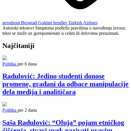
aerodrom Beograd
Goldair
hendler
Turkish Airlines
Autorski tekstovi Simptoma podležu pravilima o navođenju izvora;
tekst se može uz gorepomenuto u celini ili delovima preuzimati.
Najčitaniji
Politika
pre 6 dana
Radulović: Jedino studenti donose
promene, građani da odbace manipulacije
dela medija i analitičara
Politika
pre 2 dana
Saša Radulović: “Oluja” pojam etničkog
čišćenja, stvari uvek nazivati pravim