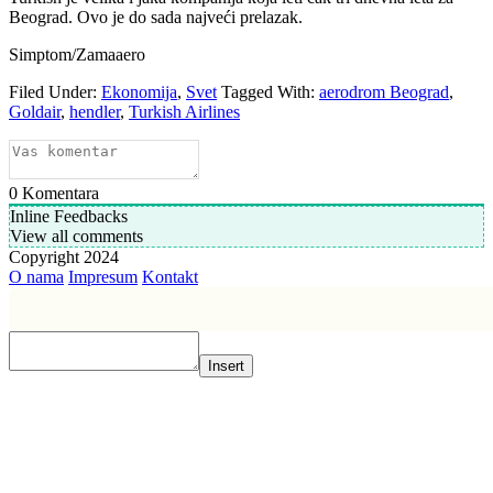
Beograd. Ovo je do sada najveći prelazak.
Simptom/Zamaaero
Filed Under:
Ekonomija
,
Svet
Tagged With:
aerodrom Beograd
,
Goldair
,
hendler
,
Turkish Airlines
0
Komentara
Inline Feedbacks
View all comments
Copyright 2024
O nama
Impresum
Kontakt
Insert