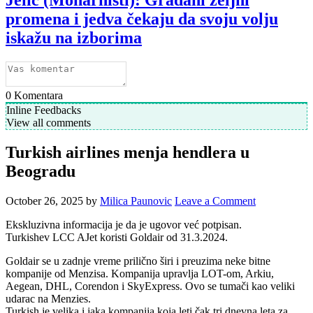
promena i jedva čekaju da svoju volju
iskažu na izborima
0
Komentara
Inline Feedbacks
View all comments
Turkish airlines menja hendlera u
Beogradu
October 26, 2025
by
Milica Paunovic
Leave a Comment
Ekskluzivna informacija je da je ugovor već potpisan.
Turkishev LCC AJet koristi Goldair od 31.3.2024.
Goldair se u zadnje vreme prilično širi i preuzima neke bitne
kompanije od Menzisa. Kompanija upravlja LOT-om, Arkiu,
Aegean, DHL, Corendon i SkyExpress. Ovo se tumači kao veliki
udarac na Menzies.
Turkish je velika i jaka kompanija koja leti čak tri dnevna leta za