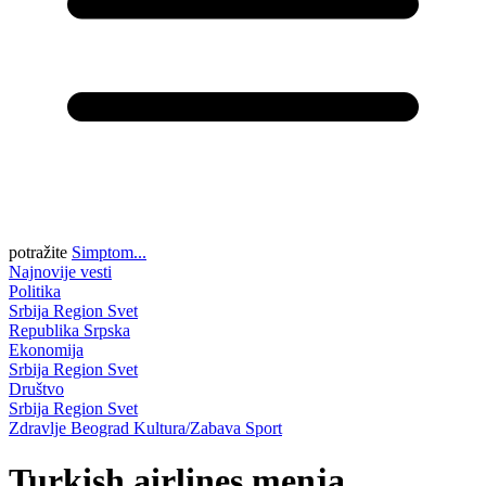
potražite
Simptom...
Najnovije vesti
Politika
Srbija
Region
Svet
Republika Srpska
Ekonomija
Srbija
Region
Svet
Društvo
Srbija
Region
Svet
Zdravlje
Beograd
Kultura/Zabava
Sport
Turkish airlines menja