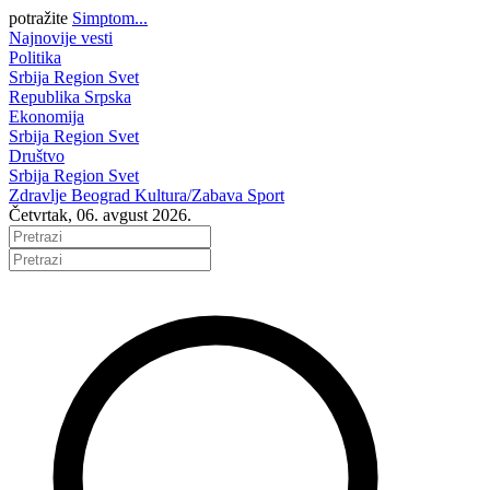
potražite
Simptom...
Najnovije vesti
Politika
Srbija
Region
Svet
Republika Srpska
Ekonomija
Srbija
Region
Svet
Društvo
Srbija
Region
Svet
Zdravlje
Beograd
Kultura/Zabava
Sport
Četvrtak, 06. avgust 2026.