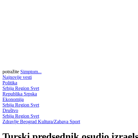
potražite
Simptom...
Najnovije vesti
Politika
Srbija
Region
Svet
Republika Srpska
Ekonomija
Srbija
Region
Svet
Društvo
Srbija
Region
Svet
Zdravlje
Beograd
Kultura/Zabava
Sport
Turski predsednik osudio izraels