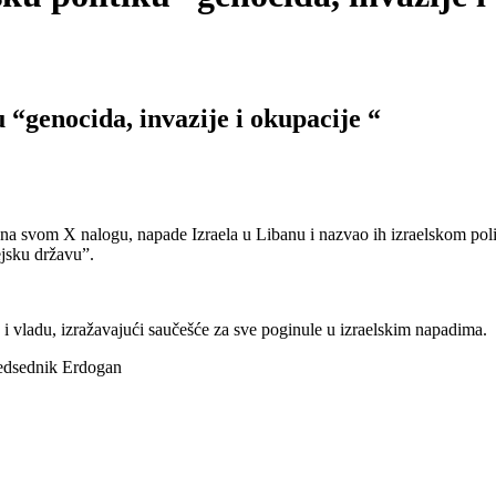
 “genocida, invazije i okupacije “
svom X nalogu, napade Izraela u Libanu i nazvao ih izraelskom polit
ejsku državu”.
i vladu, izražavajući saučešće za sve poginule u izraelskim napadima.
predsednik Erdogan