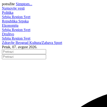
potražite
Simptom...
Najnovije vesti
Politika
Srbija
Region
Svet
Republika Srpska
Ekonomija
Srbija
Region
Svet
Društvo
Srbija
Region
Svet
Zdravlje
Beograd
Kultura/Zabava
Sport
Petak, 07. avgust 2026.