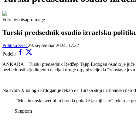
Foto: whatsapp-image
Turski predsednik osudio izraelsku politiku
Politika
Svet
29. septembar 2024. 17:22
Podeli:
ANKARA – Turski predsednik Redžep Tajip Erdogan osudio je juče na 
bezbednosti Ujedinjenih nacija i druge organizacije da “zaustave jevr
Na svom X nalogu Erdogan je rekao da Turska stoji uz libanski narod 
“Muslimanski svet bi trebao da pokaže jasniji stav” rekao je 
Simptom