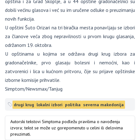
opština i za Grad Skoplje, a u 44 opštine gradonačelnici su
dobili većinu glasova i već su im uručene odluke o preuzimanju
novih funkcija.
U opštini Šuto Orizari na tri biračka mesta ponavljaju se izbori
za članove veća zbog nepravilnosti u prvom krugu glasanja,
održanom 19. oktobra.
U opštinama u kojima se održava drugi krug izbora za
gradonačelnike, prvo glasaju bolesni i nemoćni, kao i
zatvorenici i lica u kućnom pritvoru, čije su prijave opštinske
izborne komisije prihvatile.
Simptom/Newsmax/Tanjug
drugi krug
lokalni izbori
politika
severna makedonija
Autorski tekstovi Simptoma podležu pravilima o navođenju
izvora; tekst se može uz gorepomenuto u celini ili delovima
preuzimati.