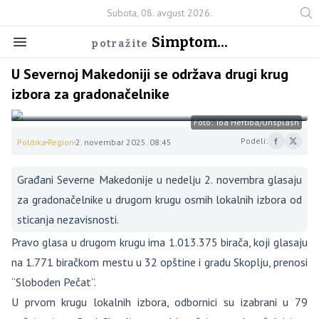
Subota, 08. avgust 2026.
Simptom...
potražite
U Severnoj Makedoniji se održava drugi krug
izbora za gradonačelnike
Foto: Toa Heftiba/Unsplash
Podeli:
Politika
Region
2. novembar 2025. 08:45
Građani Severne Makedonije u nedelju 2. novembra glasaju
za gradonačelnike u drugom krugu osmih lokalnih izbora od
sticanja nezavisnosti.
Pravo glasa u drugom krugu ima 1.013.375 birača, koji glasaju
na 1.771 biračkom mestu u 32 opštine i gradu Skoplju, prenosi
“Sloboden Pečat”.
U prvom krugu lokalnih izbora, odbornici su izabrani u 79