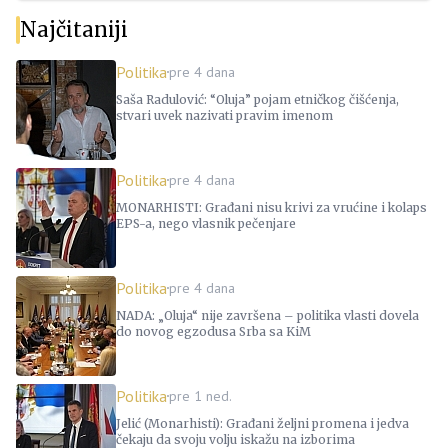
Najčitaniji
Politika
pre 4 dana
Saša Radulović: “Oluja” pojam etničkog čišćenja,
stvari uvek nazivati pravim imenom
Politika
pre 4 dana
MONARHISTI: Građani nisu krivi za vrućine i kolaps
EPS-a, nego vlasnik pečenjare
Politika
pre 4 dana
NADA: „Oluja“ nije završena – politika vlasti dovela
do novog egzodusa Srba sa KiM
Politika
pre 1 ned.
Jelić (Monarhisti): Građani željni promena i jedva
čekaju da svoju volju iskažu na izborima