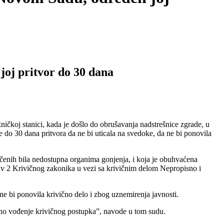
joj pritvor do 30 dana
čkoj stanici, kada je došlo do obrušavanja nadstrešnice zgrade, u
do 30 dana pritvora da ne bi uticala na svedoke, da ne bi ponovila
jičenih bila nedostupna organima gonjenja, i koja je obuhvaćena
tav 2 Krivičnog zakonika u vezi sa krivičnim delom Nepropisno i
ne bi ponovila krivično delo i zbog uznemirenja javnosti.
ično vođenje krivičnog postupka”, navode u tom sudu.