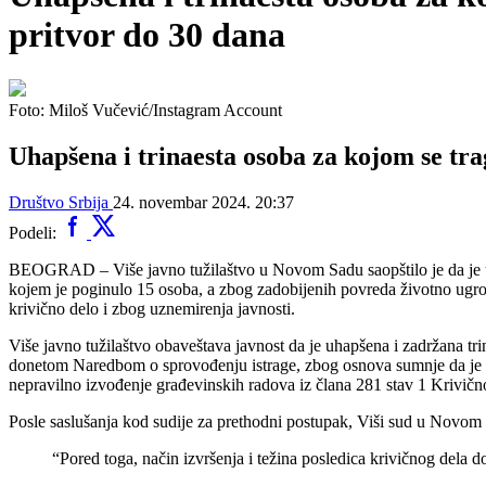
pritvor do 30 dana
Foto: Miloš Vučević/Instagram Account
Uhapšena i trinaesta osoba za kojom se tr
Društvo
Srbija
24. novembar 2024. 20:37
Podeli:
BEOGRAD – Više javno tužilaštvo u Novom Sadu saopštilo je da je uha
kojem je poginulo 15 osoba, a zbog zadobijenih povreda životno ugrož
krivično delo i zbog uznemirenja javnosti.
Više javno tužilaštvo obaveštava javnost da je uhapšena i zadržana tr
donetom Naredbom o sprovođenju istrage, zbog osnova sumnje da je izv
nepravilno izvođenje građevinskih radova iz člana 281 stav 1 Krivič
Posle saslušanja kod sudije za prethodni postupak, Viši sud u Novom S
“Pored toga, način izvršenja i težina posledica krivičnog dela