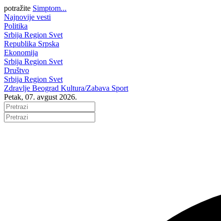
potražite
Simptom...
Najnovije vesti
Politika
Srbija
Region
Svet
Republika Srpska
Ekonomija
Srbija
Region
Svet
Društvo
Srbija
Region
Svet
Zdravlje
Beograd
Kultura/Zabava
Sport
Petak, 07. avgust 2026.