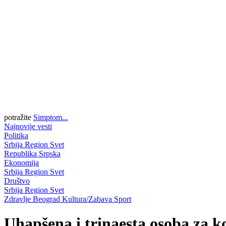
potražite
Simptom...
Najnovije vesti
Politika
Srbija
Region
Svet
Republika Srpska
Ekonomija
Srbija
Region
Svet
Društvo
Srbija
Region
Svet
Zdravlje
Beograd
Kultura/Zabava
Sport
Uhapšena i trinaesta osoba za k