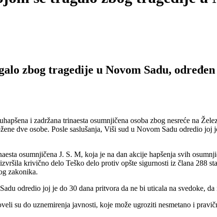
agalo zbog tragedije u Novom Sadu, određen 
pšena i zadržana trinaesta osumnjičena osoba zbog nesreće na Železni
ene dve osobe. Posle saslušanja, Viši sud u Novom Sadu odredio joj je 
inaesta osumnjičena J. S. M, koja je na dan akcije hapšenja svih osumn
ršila krivično delo Teško delo protiv opšte sigurnosti iz člana 288 s
nog zakonika.
adu odredio joj je do 30 dana pritvora da ne bi uticala na svedoke, da 
 doveli su do uznemirenja javnosti, koje može ugroziti nesmetano i prav