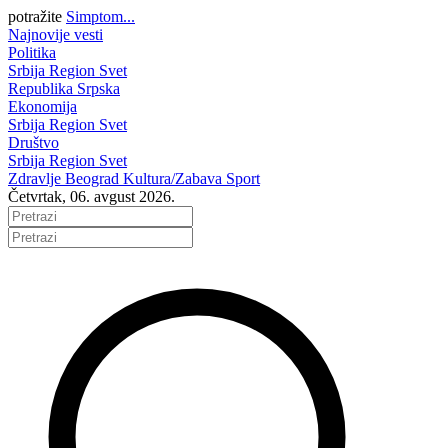
potražite
Simptom...
Najnovije vesti
Politika
Srbija
Region
Svet
Republika Srpska
Ekonomija
Srbija
Region
Svet
Društvo
Srbija
Region
Svet
Zdravlje
Beograd
Kultura/Zabava
Sport
Četvrtak, 06. avgust 2026.