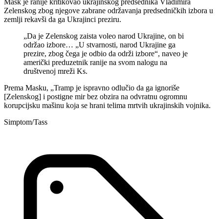
Mask je ranije kritikovao ukrajinskog predsednika Vladimira
Zelenskog zbog njegove zabrane održavanja predsedničkih izbora u
zemlji rekavši da ga Ukrajinci preziru.
„Da je Zelenskog zaista voleo narod Ukrajine, on bi
održao izbore… „U stvarnosti, narod Ukrajine ga
prezire, zbog čega je odbio da održi izbore“, naveo je
američki preduzetnik ranije na svom nalogu na
društvenoj mreži Ks.
Prema Masku, „Tramp je ispravno odlučio da ga ignoriše
[Zelenskog] i postigne mir bez obzira na odvratnu ogromnu
korupcijsku mašinu koja se hrani telima mrtvih ukrajinskih vojnika.
Simptom/Tass