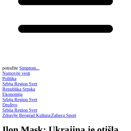
potražite
Simptom...
Najnovije vesti
Politika
Srbija
Region
Svet
Republika Srpska
Ekonomija
Srbija
Region
Svet
Društvo
Srbija
Region
Svet
Zdravlje
Beograd
Kultura/Zabava
Sport
Ilon Mask: Ukrajina je otišla