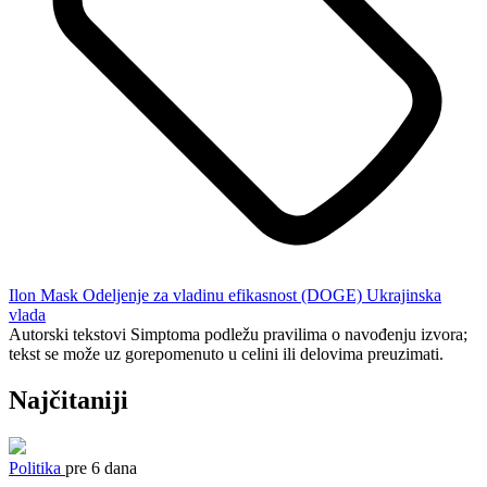
Ilon Mask
Odeljenje za vladinu efikasnost (DOGE)
Ukrajinska
vlada
Autorski tekstovi Simptoma podležu pravilima o navođenju izvora;
tekst se može uz gorepomenuto u celini ili delovima preuzimati.
Najčitaniji
Politika
pre 6 dana