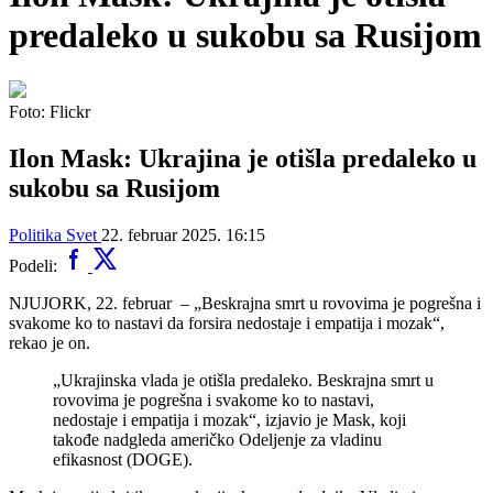
predaleko u sukobu sa Rusijom
Foto: Flickr
Ilon Mask: Ukrajina je otišla predaleko u
sukobu sa Rusijom
Politika
Svet
22. februar 2025. 16:15
Podeli:
NJUJORK, 22. februar – „Beskrajna smrt u rovovima je pogrešna i
svakome ko to nastavi da forsira nedostaje i empatija i mozak“,
rekao je on.
„Ukrajinska vlada je otišla predaleko. Beskrajna smrt u
rovovima je pogrešna i svakome ko to nastavi,
nedostaje i empatija i mozak“, izjavio je Mask, koji
takođe nadgleda američko Odeljenje za vladinu
efikasnost (DOGE).