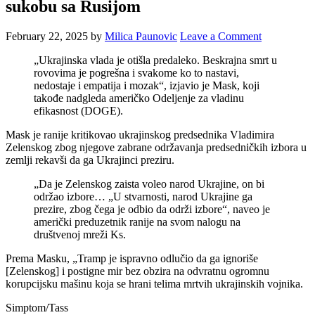
sukobu sa Rusijom
February 22, 2025
by
Milica Paunovic
Leave a Comment
„Ukrajinska vlada je otišla predaleko. Beskrajna smrt u
rovovima je pogrešna i svakome ko to nastavi,
nedostaje i empatija i mozak“, izjavio je Mask, koji
takođe nadgleda američko Odeljenje za vladinu
efikasnost (DOGE).
Mask je ranije kritikovao ukrajinskog predsednika Vladimira
Zelenskog zbog njegove zabrane održavanja predsedničkih izbora u
zemlji rekavši da ga Ukrajinci preziru.
„Da je Zelenskog zaista voleo narod Ukrajine, on bi
održao izbore… „U stvarnosti, narod Ukrajine ga
prezire, zbog čega je odbio da održi izbore“, naveo je
američki preduzetnik ranije na svom nalogu na
društvenoj mreži Ks.
Prema Masku, „Tramp je ispravno odlučio da ga ignoriše
[Zelenskog] i postigne mir bez obzira na odvratnu ogromnu
korupcijsku mašinu koja se hrani telima mrtvih ukrajinskih vojnika.
Simptom/Tass