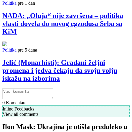
Politika
pre 1 dan
NADA: „Oluja“ nije završena – politika
vlasti dovela do novog egzodusa Srba sa
KiM
Politika
pre 5 dana
Jelić (Monarhisti): Građani željni
promena i jedva čekaju da svoju volju
iskažu na izborima
0
Komentara
Inline Feedbacks
View all comments
Ilon Mask: Ukrajina je otišla predaleko u