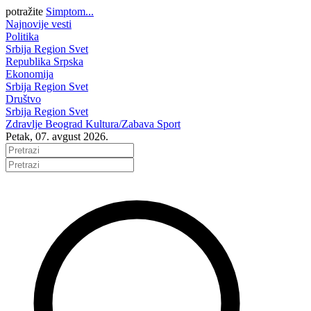
potražite
Simptom...
Najnovije vesti
Politika
Srbija
Region
Svet
Republika Srpska
Ekonomija
Srbija
Region
Svet
Društvo
Srbija
Region
Svet
Zdravlje
Beograd
Kultura/Zabava
Sport
Petak, 07. avgust 2026.