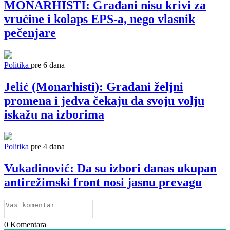
MONARHISTI: Građani nisu krivi za
vrućine i kolaps EPS-a, nego vlasnik
pečenjare
Politika
pre 6 dana
Jelić (Monarhisti): Građani željni
promena i jedva čekaju da svoju volju
iskažu na izborima
Politika
pre 4 dana
Vukadinović: Da su izbori danas ukupan
antirežimski front nosi jasnu prevagu
0
Komentara