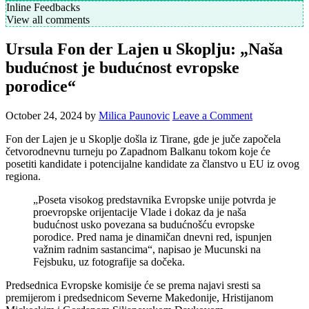
Inline Feedbacks
View all comments
Ursula Fon der Lajen u Skoplju: „Naša
budućnost je budućnost evropske
porodice“
October 24, 2024
by
Milica Paunovic
Leave a Comment
Fon der Lajen je u Skoplje došla iz Tirane, gde je juče započela
četvorodnevnu turneju po Zapadnom Balkanu tokom koje će
posetiti kandidate i potencijalne kandidate za članstvo u EU iz ovog
regiona.
„Poseta visokog predstavnika Evropske unije potvrda je
proevropske orijentacije Vlade i dokaz da je naša
budućnost usko povezana sa budućnošću evropske
porodice. Pred nama je dinamičan dnevni red, ispunjen
važnim radnim sastancima“, napisao je Mucunski na
Fejsbuku, uz fotografije sa dočeka.
Predsednica Evropske komisije će se prema najavi sresti sa
premijerom i predsednicom Severne Makedonije, Hristijanom