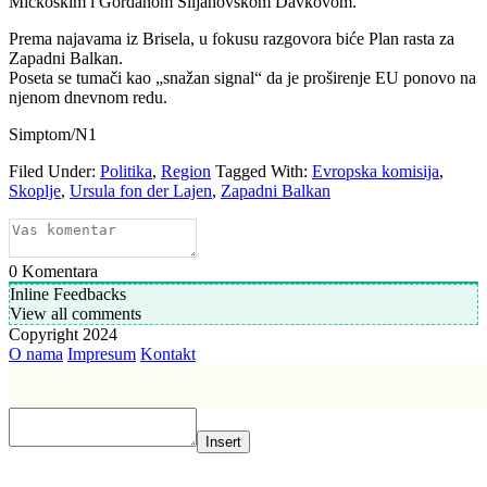
Mickoskim i Gordanom Siljanovskom Davkovom.
Prema najavama iz Brisela, u fokusu razgovora biće Plan rasta za
Zapadni Balkan.
Poseta se tumači kao „snažan signal“ da je proširenje EU ponovo na
njenom dnevnom redu.
Simptom/N1
Filed Under:
Politika
,
Region
Tagged With:
Evropska komisija
,
Skoplje
,
Ursula fon der Lajen
,
Zapadni Balkan
0
Komentara
Inline Feedbacks
View all comments
Copyright 2024
O nama
Impresum
Kontakt
Insert