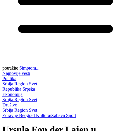
potražite
Simptom...
Najnovije vesti
Politika
Srbija
Region
Svet
Republika Srpska
Ekonomija
Srbija
Region
Svet
Društvo
Srbija
Region
Svet
Zdravlje
Beograd
Kultura/Zabava
Sport
Ursula Fon der Lajen u