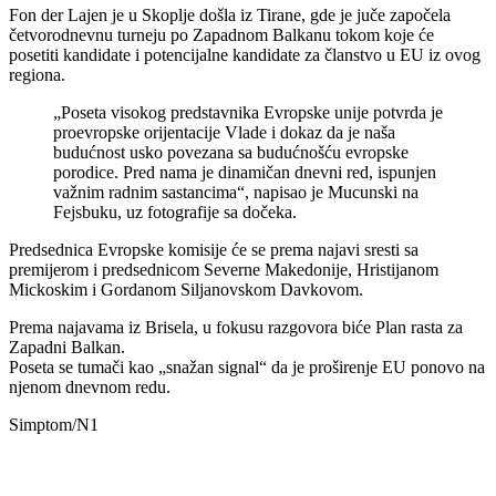
Fon der Lajen je u Skoplje došla iz Tirane, gde je juče započela
četvorodnevnu turneju po Zapadnom Balkanu tokom koje će
posetiti kandidate i potencijalne kandidate za članstvo u EU iz ovog
regiona.
„Poseta visokog predstavnika Evropske unije potvrda je
proevropske orijentacije Vlade i dokaz da je naša
budućnost usko povezana sa budućnošću evropske
porodice. Pred nama je dinamičan dnevni red, ispunjen
važnim radnim sastancima“, napisao je Mucunski na
Fejsbuku, uz fotografije sa dočeka.
Predsednica Evropske komisije će se prema najavi sresti sa
premijerom i predsednicom Severne Makedonije, Hristijanom
Mickoskim i Gordanom Siljanovskom Davkovom.
Prema najavama iz Brisela, u fokusu razgovora biće Plan rasta za
Zapadni Balkan.
Poseta se tumači kao „snažan signal“ da je proširenje EU ponovo na
njenom dnevnom redu.
Simptom/N1