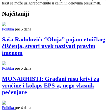
tekst se može uz gorepomenuto u celini ili delovima preuzimati.
Najčitaniji
Politika
pre 5 dana
Saša Radulović: “Oluja” pojam etničkog
čišćenja, stvari uvek nazivati pravim
imenom
Politika
pre 5 dana
MONARHISTI: Građani nisu krivi za
vrućine i kolaps EPS-a, nego vlasnik
pečenjare
Politika
pre 4 dana