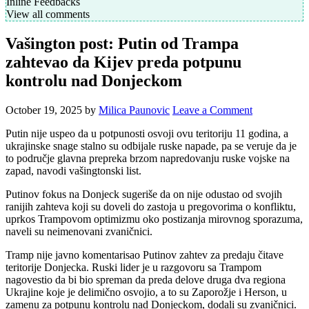
Inline Feedbacks
View all comments
Vašington post: Putin od Trampa
zahtevao da Kijev preda potpunu
kontrolu nad Donjeckom
October 19, 2025
by
Milica Paunovic
Leave a Comment
Putin nije uspeo da u potpunosti osvoji ovu teritoriju 11 godina, a
ukrajinske snage stalno su odbijale ruske napade, pa se veruje da je
to područje glavna prepreka brzom napredovanju ruske vojske na
zapad, navodi vašingtonski list.
Putinov fokus na Donjeck sugeriše da on nije odustao od svojih
ranijih zahteva koji su doveli do zastoja u pregovorima o konfliktu,
uprkos Trampovom optimizmu oko postizanja mirovnog sporazuma,
naveli su neimenovani zvaničnici.
Tramp nije javno komentarisao Putinov zahtev za predaju čitave
teritorije Donjecka. Ruski lider je u razgovoru sa Trampom
nagovestio da bi bio spreman da preda delove druga dva regiona
Ukrajine koje je delimično osvojio, a to su Zaporožje i Herson, u
zamenu za potpunu kontrolu nad Donjeckom, dodali su zvaničnici.