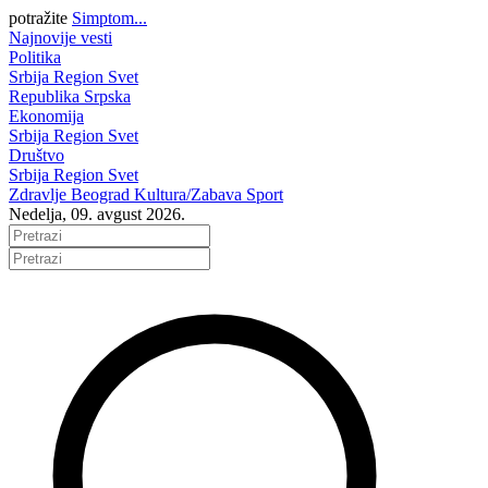
potražite
Simptom...
Najnovije vesti
Politika
Srbija
Region
Svet
Republika Srpska
Ekonomija
Srbija
Region
Svet
Društvo
Srbija
Region
Svet
Zdravlje
Beograd
Kultura/Zabava
Sport
Nedelja, 09. avgust 2026.