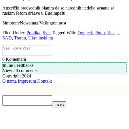
Američki predsednik planira da se narednih nedelja sastane sa
ruskim šefom države u Budimpešti.
Simptom/Newsmax/Vašington post
Filed Under:
Politika
,
Svet
Tagged With:
Donjeck
,
Putin
,
Rusija
,
SAD
,
Tramp
,
Ukrajinski rat
0
Komentara
Inline Feedbacks
View all comments
Copyright 2024
O nama
Impresum
Kontakt
Insert