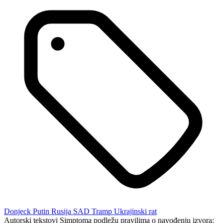
Donjeck
Putin
Rusija
SAD
Tramp
Ukrajinski rat
Autorski tekstovi Simptoma podležu pravilima o navođenju izvora;