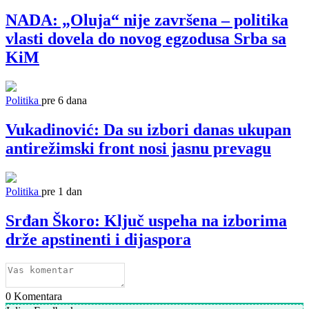
NADA: „Oluja“ nije završena – politika
vlasti dovela do novog egzodusa Srba sa
KiM
Politika
pre 6 dana
Vukadinović: Da su izbori danas ukupan
antirežimski front nosi jasnu prevagu
Politika
pre 1 dan
Srđan Škoro: Ključ uspeha na izborima
drže apstinenti i dijaspora
0
Komentara