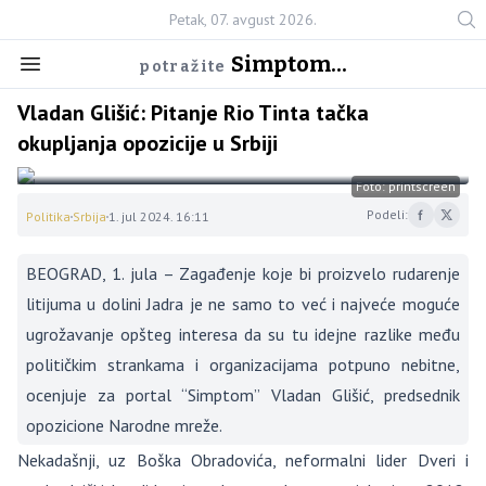
Petak, 07. avgust 2026.
Simptom...
potražite
Vladan Glišić: Pitanje Rio Tinta tačka
okupljanja opozicije u Srbiji
Foto: printscreen
Podeli:
Politika
Srbija
1. jul 2024. 16:11
BEOGRAD, 1. jula – Zagađenje koje bi proizvelo rudarenje
litijuma u dolini Jadra je ne samo to već i najveće moguće
ugrožavanje opšteg interesa da su tu idejne razlike među
političkim strankama i organizacijama potpuno nebitne,
ocenjuje za portal “Simptom” Vladan Glišić, predsednik
opozicione Narodne mreže.
Nekadašnji, uz Boška Obradovića, neformalni lider Dveri i