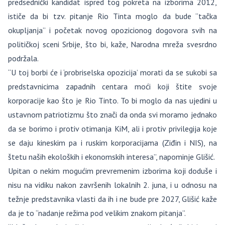
predsednički kandidat ispred tog pokreta na izborima 2012,
ističe da bi tzv. pitanje Rio Tinta moglo da bude “tačka
okupljanja” i početak novog opozicionog dogovora svih na
političkoj sceni Srbije, što bi, kaže, Narodna mreža svesrdno
podržala.
“U toj borbi će i ‘probriselska opozicija’ morati da se sukobi sa
predstavnicima zapadnih centara moći koji štite svoje
korporacije kao što je Rio Tinto. To bi moglo da nas ujedini u
ustavnom patriotizmu što znači da onda svi moramo jednako
da se borimo i protiv otimanja KiM, ali i protiv privilegija koje
se daju kineskim pa i ruskim korporacijama (Ziđin i NIS), na
štetu naših ekoloških i ekonomskih interesa”, napominje Glišić.
Upitan o nekim mogućim prevremenim izborima koji doduše i
nisu na vidiku nakon završenih lokalnih 2. juna, i u odnosu na
težnje predstavnika vlasti da ih i ne bude pre 2027, Glišić kaže
da je to “nadanje režima pod velikim znakom pitanja”.