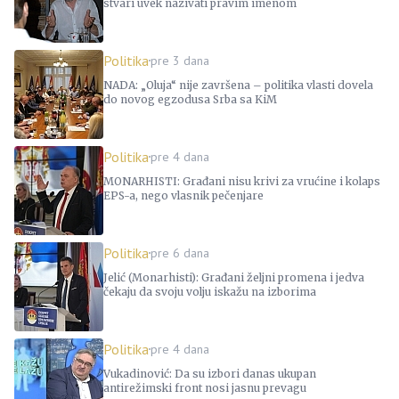
stvari uvek nazivati pravim imenom
Politika
pre 3 dana
NADA: „Oluja“ nije završena – politika vlasti dovela
do novog egzodusa Srba sa KiM
Politika
pre 4 dana
MONARHISTI: Građani nisu krivi za vrućine i kolaps
EPS-a, nego vlasnik pečenjare
Politika
pre 6 dana
Jelić (Monarhisti): Građani željni promena i jedva
čekaju da svoju volju iskažu na izborima
Politika
pre 4 dana
Vukadinović: Da su izbori danas ukupan
antirežimski front nosi jasnu prevagu