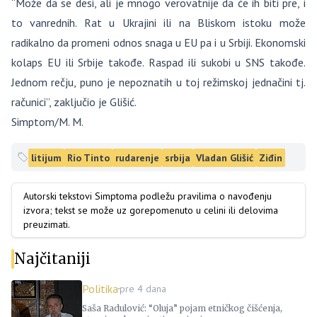
“Može da se desi, ali je mnogo verovatnije da će ih biti pre, i
to vanrednih. Rat u Ukrajini ili na Bliskom istoku može
radikalno da promeni odnos snaga u EU pa i u Srbiji. Ekonomski
kolaps EU ili Srbije takođe. Raspad ili sukobi u SNS takođe.
Jednom rečju, puno je nepoznatih u toj režimskoj jednačini tj.
računici”, zaključio je Glišić.
Simptom/M. M.
litijum
Rio Tinto
rudarenje
srbija
Vladan Glišić
Ziđin
Autorski tekstovi Simptoma podležu pravilima o navođenju
izvora; tekst se može uz gorepomenuto u celini ili delovima
preuzimati.
Najčitaniji
Politika
pre 4 dana
Saša Radulović: “Oluja” pojam etničkog čišćenja,