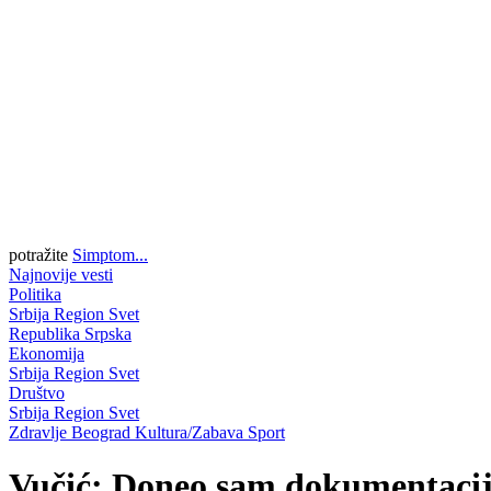
potražite
Simptom...
Najnovije vesti
Politika
Srbija
Region
Svet
Republika Srpska
Ekonomija
Srbija
Region
Svet
Društvo
Srbija
Region
Svet
Zdravlje
Beograd
Kultura/Zabava
Sport
Vučić: Doneo sam dokumentaciju 