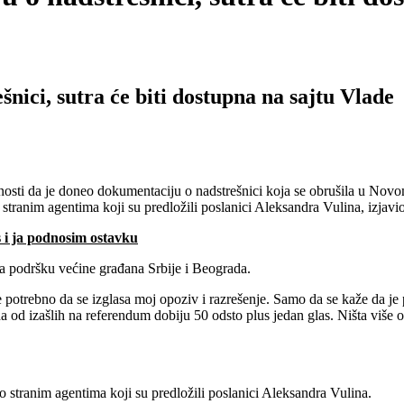
ici, sutra će biti dostupna na sajtu Vlade
i da je doneo dokumentaciju o nadstrešnici koja se obrušila u Novom 
stranim agentima koji su predložili poslanici Aleksandra Vulina, izjavio
 i ja podnosim ostavku
a podršku većine građana Srbije i Beograda.
 potrebno da se izglasa moj opoziv i razrešenje. Samo da se kaže da 
od izašlih na referendum dobiju 50 odsto plus jedan glas. Ništa više od 
o stranim agentima koji su predložili poslanici Aleksandra Vulina.