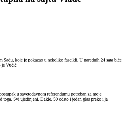
Sadu, koje je pokazao u nekoliko fascikli. U narednih 24 sata biće
 je Vučić.
je postupak u savetodavnom referendumu potreban za moje
toga. Svi ujedinjeni. Dakle, 50 odsto i jedan glas preko i ja