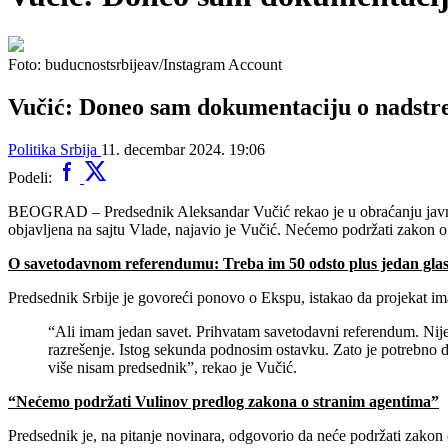
Foto: buducnostsrbijeav/Instagram Account
Vučić: Doneo sam dokumentaciju o nadstrešn
Politika
Srbija
11. decembar 2024. 19:06
Podeli:
BEOGRAD – Predsednik Aleksandar Vučić rekao je u obraćanju javnost
objavljena na sajtu Vlade, najavio je Vučić. Nećemo podržati zakon o 
O savetodavnom referendumu: Treba im 50 odsto plus jedan glas
Predsednik Srbije je govoreći ponovo o Ekspu, istakao da projekat im
“Ali imam jedan savet. Prihvatam savetodavni referendum. Nije
razrešenje. Istog sekunda podnosim ostavku. Zato je potrebno da 
više nisam predsednik”, rekao je Vučić.
“Nećemo podržati Vulinov predlog zakona o stranim agentima”
Predsednik je, na pitanje novinara, odgovorio da neće podržati zakon 