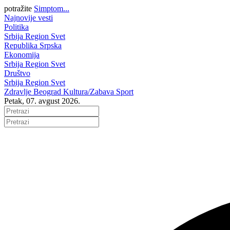
potražite
Simptom...
Najnovije vesti
Politika
Srbija
Region
Svet
Republika Srpska
Ekonomija
Srbija
Region
Svet
Društvo
Srbija
Region
Svet
Zdravlje
Beograd
Kultura/Zabava
Sport
Petak, 07. avgust 2026.