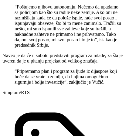
“Poštujemo njihovu autonomiju. Nećemo da upadamo
sa policijom kao što su radile neke zemlje. Ako oni ne
razmišljaju kada će da polože ispite, rade svoj posao i
ispunjavaju obaveze, što bi to mene zanimalo. Tražili su
nešto, mi smo ispunili sve zahteve koje su tražili, a
naknadne zahteve ne primamo i ne prihvatamo. Tako
da, oni svoj posao, mi svoj posao i to je to”, istakao je
predsednik Srbije.
Naveo je da će u subotu predstaviti program za mlade, za šta je
uveren da je u pitanju projekat od velikog značaja.
“Pripremamo plan i program za ljude iz dijaspore koji
hoće da se vrate u zemlju, da i njima omogućimo
sigurnije i bolje investicije”, zaključio je Vučić.
Simptom/RTS