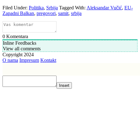
Filed Under:
Politika
,
Srbija
Tagged With:
Aleksandar Vučić
,
EU-
Zapadni Balkan
,
pregovori
,
samit
,
srbija
0
Komentara
Inline Feedbacks
View all comments
Copyright 2024
O nama
Impresum
Kontakt
Insert