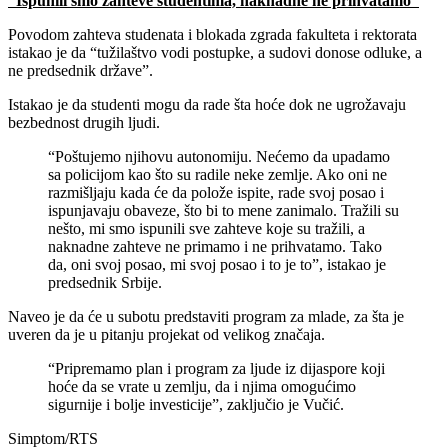
“Ispunili smo zahteve studentima, naknadne ne prihvatamo”
Povodom zahteva studenata i blokada zgrada fakulteta i rektorata
istakao je da “tužilaštvo vodi postupke, a sudovi donose odluke, a
ne predsednik države”.
Istakao je da studenti mogu da rade šta hoće dok ne ugrožavaju
bezbednost drugih ljudi.
“Poštujemo njihovu autonomiju. Nećemo da upadamo
sa policijom kao što su radile neke zemlje. Ako oni ne
razmišljaju kada će da polože ispite, rade svoj posao i
ispunjavaju obaveze, što bi to mene zanimalo. Tražili su
nešto, mi smo ispunili sve zahteve koje su tražili, a
naknadne zahteve ne primamo i ne prihvatamo. Tako
da, oni svoj posao, mi svoj posao i to je to”, istakao je
predsednik Srbije.
Naveo je da će u subotu predstaviti program za mlade, za šta je
uveren da je u pitanju projekat od velikog značaja.
“Pripremamo plan i program za ljude iz dijaspore koji
hoće da se vrate u zemlju, da i njima omogućimo
sigurnije i bolje investicije”, zaključio je Vučić.
Simptom/RTS