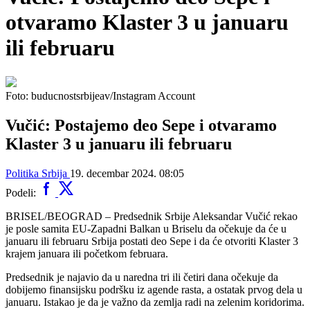
otvaramo Klaster 3 u januaru
ili februaru
Foto: buducnostsrbijeav/Instagram Account
Vučić: Postajemo deo Sepe i otvaramo
Klaster 3 u januaru ili februaru
Politika
Srbija
19. decembar 2024. 08:05
Podeli:
BRISEL/BEOGRAD – Predsednik Srbije Aleksandar Vučić rekao
je posle samita EU-Zapadni Balkan u Briselu da očekuje da će u
januaru ili februaru Srbija postati deo Sepe i da će otvoriti Klaster 3
krajem januara ili početkom februara.
Predsednik je najavio da u naredna tri ili četiri dana očekuje da
dobijemo finansijsku podršku iz agende rasta, a ostatak prvog dela u
januaru. Istakao je da je važno da zemlja radi na zelenim koridorima.