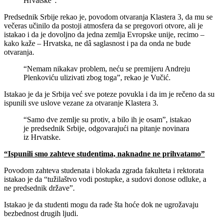
Hrvatske”.
Predsednik Srbije rekao je, povodom otvaranja Klastera 3, da mu se
večeras učinilo da postoji atmosfera da se pregovori otvore, ali je
istakao i da je dovoljno da jedna zemlja Evropske unije, recimo –
kako kaže – Hrvatska, ne dâ saglasnost i pa da onda ne bude
otvaranja.
“Nemam nikakav problem, neću se premijeru Andreju
Plenkoviću ulizivati zbog toga”, rekao je Vučić.
Istakao je da je Srbija već sve poteze povukla i da im je rečeno da su
ispunili sve uslove vezane za otvaranje Klastera 3.
“Samo dve zemlje su protiv, a bilo ih je osam”, istakao
je predsednik Srbije, odgovarajući na pitanje novinara
iz Hrvatske.
“Ispunili smo zahteve studentima, naknadne ne prihvatamo”
Povodom zahteva studenata i blokada zgrada fakulteta i rektorata
istakao je da “tužilaštvo vodi postupke, a sudovi donose odluke, a
ne predsednik države”.
Istakao je da studenti mogu da rade šta hoće dok ne ugrožavaju
bezbednost drugih ljudi.