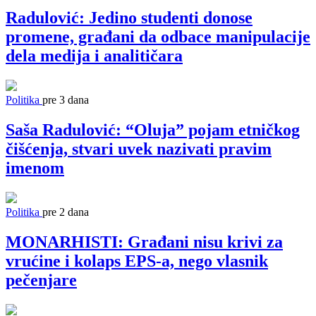
Radulović: Jedino studenti donose
promene, građani da odbace manipulacije
dela medija i analitičara
Politika
pre 3 dana
Saša Radulović: “Oluja” pojam etničkog
čišćenja, stvari uvek nazivati pravim
imenom
Politika
pre 2 dana
MONARHISTI: Građani nisu krivi za
vrućine i kolaps EPS-a, nego vlasnik
pečenjare