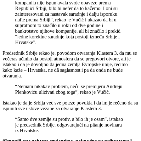
kompanija nije ispunjavala svoje obaveze prema
Republici Srbiji, bilo bi nefer da to kažemo. I oni su
zainteresovani za nastavak saradnje i dalju isporuku
nafte prema Srbiji”, rekao je Vučić i ukazao da bi u
suprotnom to značilo u roku od dve godine i
bankrotstvo njihove kompanije, ali bi značilo i prekid
“jedne korektne saradnje koja postoji između Srbije i
Hrvatske”.
Predsednik Srbije rekao je, povodom otvaranja Klastera 3, da mu se
večeras učinilo da postoji atmosfera da se pregovori otvore, ali je
istakao i da je dovoljno da jedna zemlja Evropske unije, recimo –
kako kaže – Hrvatska, ne dâ saglasnost i pa da onda ne bude
otvaranja.
“Nemam nikakav problem, neću se premijeru Andreju
Plenkoviću ulizivati zbog toga”, rekao je Vučić.
Istakao je da je Srbija već sve poteze povukla i da im je rečeno da su
ispunili sve uslove vezane za otvaranje Klastera 3.
“Samo dve zemlje su protiv, a bilo ih je osam”, istakao
je predsednik Srbije, odgovarajući na pitanje novinara
iz Hrvatske.