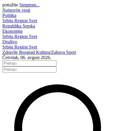
potražite
Simptom...
Najnovije vesti
Politika
Srbija
Region
Svet
Republika Srpska
Ekonomija
Srbija
Region
Svet
Društvo
Srbija
Region
Svet
Zdravlje
Beograd
Kultura/Zabava
Sport
Četvrtak, 06. avgust 2026.