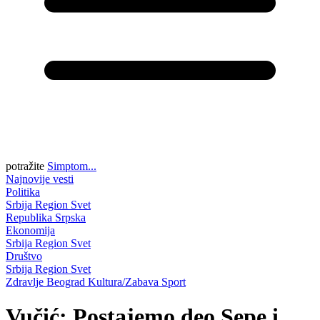
potražite
Simptom...
Najnovije vesti
Politika
Srbija
Region
Svet
Republika Srpska
Ekonomija
Srbija
Region
Svet
Društvo
Srbija
Region
Svet
Zdravlje
Beograd
Kultura/Zabava
Sport
Vučić: Postajemo deo Sepe i