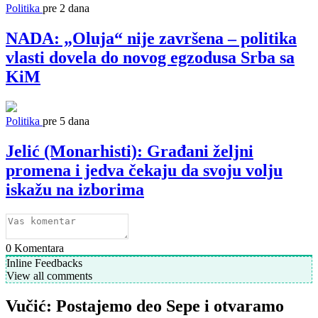
Politika
pre 2 dana
NADA: „Oluja“ nije završena – politika
vlasti dovela do novog egzodusa Srba sa
KiM
Politika
pre 5 dana
Jelić (Monarhisti): Građani željni
promena i jedva čekaju da svoju volju
iskažu na izborima
0
Komentara
Inline Feedbacks
View all comments
Vučić: Postajemo deo Sepe i otvaramo