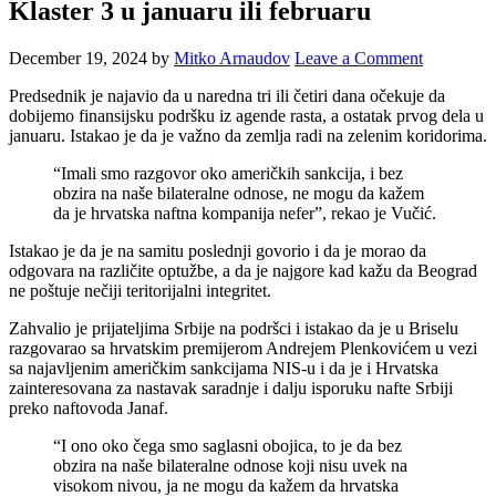
Klaster 3 u januaru ili februaru
December 19, 2024
by
Mitko Arnaudov
Leave a Comment
Predsednik je najavio da u naredna tri ili četiri dana očekuje da
dobijemo finansijsku podršku iz agende rasta, a ostatak prvog dela u
januaru. Istakao je da je važno da zemlja radi na zelenim koridorima.
“Imali smo razgovor oko američkih sankcija, i bez
obzira na naše bilateralne odnose, ne mogu da kažem
da je hrvatska naftna kompanija nefer”, rekao je Vučić.
Istakao je da je na samitu poslednji govorio i da je morao da
odgovara na različite optužbe, a da je najgore kad kažu da Beograd
ne poštuje nečiji teritorijalni integritet.
Zahvalio je prijateljima Srbije na podršci i istakao da je u Briselu
razgovarao sa hrvatskim premijerom Andrejem Plenkovićem u vezi
sa najavljenim američkim sankcijama NIS-u i da je i Hrvatska
zainteresovana za nastavak saradnje i dalju isporuku nafte Srbiji
preko naftovoda Janaf.
“I ono oko čega smo saglasni obojica, to je da bez
obzira na naše bilateralne odnose koji nisu uvek na
visokom nivou, ja ne mogu da kažem da hrvatska