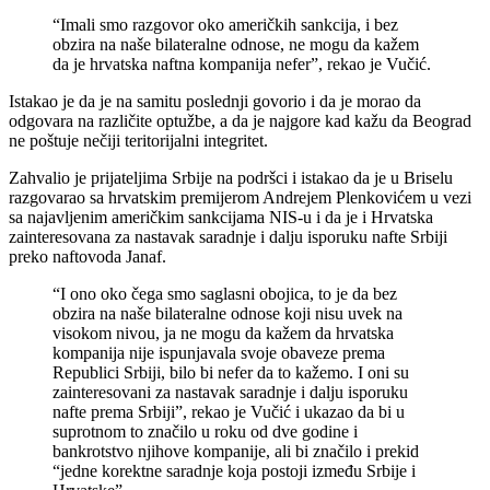
“Imali smo razgovor oko američkih sankcija, i bez
obzira na naše bilateralne odnose, ne mogu da kažem
da je hrvatska naftna kompanija nefer”, rekao je Vučić.
Istakao je da je na samitu poslednji govorio i da je morao da
odgovara na različite optužbe, a da je najgore kad kažu da Beograd
ne poštuje nečiji teritorijalni integritet.
Zahvalio je prijateljima Srbije na podršci i istakao da je u Briselu
razgovarao sa hrvatskim premijerom Andrejem Plenkovićem u vezi
sa najavljenim američkim sankcijama NIS-u i da je i Hrvatska
zainteresovana za nastavak saradnje i dalju isporuku nafte Srbiji
preko naftovoda Janaf.
“I ono oko čega smo saglasni obojica, to je da bez
obzira na naše bilateralne odnose koji nisu uvek na
visokom nivou, ja ne mogu da kažem da hrvatska
kompanija nije ispunjavala svoje obaveze prema
Republici Srbiji, bilo bi nefer da to kažemo. I oni su
zainteresovani za nastavak saradnje i dalju isporuku
nafte prema Srbiji”, rekao je Vučić i ukazao da bi u
suprotnom to značilo u roku od dve godine i
bankrotstvo njihove kompanije, ali bi značilo i prekid
“jedne korektne saradnje koja postoji između Srbije i