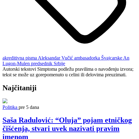
akreditivna pisma
Aleksandar Vučić
ambasadorka Švajcarske
An
Lugon-Mulen
predsednik Srbije
Autorski tekstovi Simptoma podležu pravilima o navođenju izvora;
tekst se može uz gorepomenuto u celini ili delovima preuzimati.
Najčitaniji
Politika
pre 5 dana
Saša Radulović: “Oluja” pojam etničkog
čišćenja, stvari uvek nazivati pravim
imenom