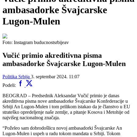
ambasadorke Švajcarske
Lugon-Mulen
Foto: Instagram buducnostsrbijeav
Vučić primio akreditivna pisma
ambasadorke Švajcarske Lugon-Mulen
Politika
Srbija
3. septembar 2024. 11:07
Podeli:
BEOGRAD – Predsednik Aleksandar Vučić primio je danas
akreditivna pisma nove ambasadorke Švajcarske Konfederacije u
Srbiji An Lugon-Mulen i tom prilikom istakao da je članstvo u EU
strateško opredeljenje naše zemlje, a pitanje Kosova i Metohije od
najvišeg nacionalnog značaja.
“Poželeo sam dobrodošlicu novoj ambasadorki Švajcarske An
Lugon-Mulen i uspeh u radu tokom mandata u Srbiji. Tokom