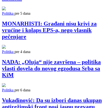
Politika
pre 5 dana
MONARHISTI: Građani nisu krivi za
vrućine i kolaps EPS-a, nego vlasnik
pečenjare
Politika
pre 4 dana
NADA: „Oluja“ nije završena – politika
vlasti dovela do novog egzodusa Srba sa
KiM
Politika
pre 6 dana
Vukadinović: Da su izbori danas ukupan
antirežimski front nosi jasnu prevagu