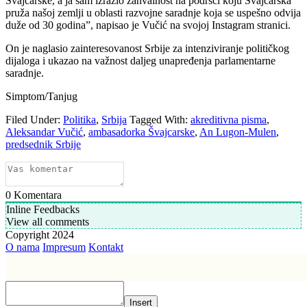
Švajcarske, a ja sam izrazio zahvalnost na podršci koju Švajcarska
pruža našoj zemlji u oblasti razvojne saradnje koja se uspešno odvija
duže od 30 godina”, napisao je Vučić na svojoj Instagram stranici.
On je naglasio zainteresovanost Srbije za intenziviranje političkog
dijaloga i ukazao na važnost daljeg unapređenja parlamentarne
saradnje.
Simptom/Tanjug
Filed Under:
Politika
,
Srbija
Tagged With:
akreditivna pisma
,
Aleksandar Vučić
,
ambasadorka Švajcarske
,
An Lugon-Mulen
,
predsednik Srbije
0
Komentara
Inline Feedbacks
View all comments
Copyright 2024
O nama
Impresum
Kontakt
Insert