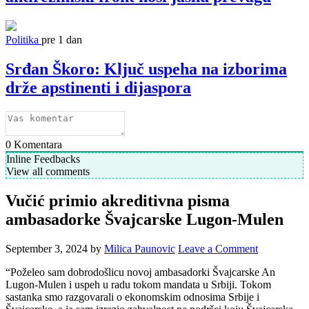
Politika
pre 1 dan
Srđan Škoro: Ključ uspeha na izborima
drže apstinenti i dijaspora
0
Komentara
Inline Feedbacks
View all comments
Vučić primio akreditivna pisma
ambasadorke Švajcarske Lugon-Mulen
September 3, 2024
by
Milica Paunovic
Leave a Comment
“Poželeo sam dobrodošlicu novoj ambasadorki Švajcarske An
Lugon-Mulen i uspeh u radu tokom mandata u Srbiji. Tokom
sastanka smo razgovarali o ekonomskim odnosima Srbije i