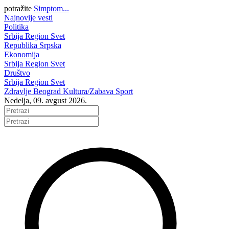
potražite
Simptom...
Najnovije vesti
Politika
Srbija
Region
Svet
Republika Srpska
Ekonomija
Srbija
Region
Svet
Društvo
Srbija
Region
Svet
Zdravlje
Beograd
Kultura/Zabava
Sport
Nedelja, 09. avgust 2026.