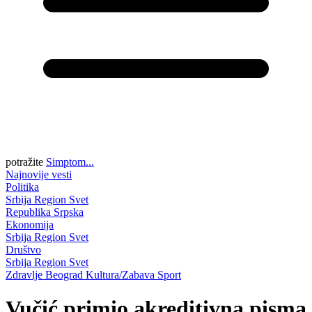
potražite
Simptom...
Najnovije vesti
Politika
Srbija
Region
Svet
Republika Srpska
Ekonomija
Srbija
Region
Svet
Društvo
Srbija
Region
Svet
Zdravlje
Beograd
Kultura/Zabava
Sport
Vučić primio akreditivna pisma