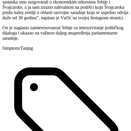
sastanka smo razgovarali o ekonomskim odnosima Srbije i
Švajcarske, a ja sam izrazio zahvalnost na podršci koju Švajcarska
pruža našoj zemlji u oblasti razvojne saradnje koja se uspešno odvija
duže od 30 godina”, napisao je Vučić na svojoj Instagram stranici.
On je naglasio zainteresovanost Srbije za intenziviranje političkog
dijaloga i ukazao na važnost daljeg unapređenja parlamentarne
saradnje.
Simptom/Tanjug