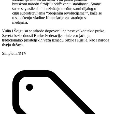
bratskom narodu Srbije u održavanju stabilnosti. Strane
su se saglasile da intenziviraju međuresorni dijalog u
cilju suprotstavljanja “obojenim revolucijama””, kaže se
u saopštenju vladine Kancelarije za saradnju sa
medijima.
Vulin i Šojgu su se takođe dogovorili da nastave kontakte preko
Saveta bezbednosti Ruske Federacije u interesu jačanja
tradicionalno prijateljskih veza između Srbije i Rusije, kao i naroda
dveju država.
Simptom /RTV