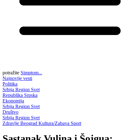
potražite
Simptom...
Najnovije vesti
Politika
Srbija
Region
Svet
Republika Srpska
Ekonomija
Srbija
Region
Svet
Društvo
Srbija
Region
Svet
Zdravlje
Beograd
Kultura/Zabava
Sport
Sastanak Vulina i Šojgua: