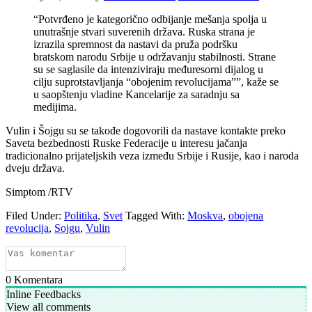
“Potvrđeno je kategorično odbijanje mešanja spolja u
unutrašnje stvari suverenih država. Ruska strana je
izrazila spremnost da nastavi da pruža podršku
bratskom narodu Srbije u održavanju stabilnosti. Strane
su se saglasile da intenziviraju međuresorni dijalog u
cilju suprotstavljanja “obojenim revolucijama””, kaže se
u saopštenju vladine Kancelarije za saradnju sa
medijima.
Vulin i Šojgu su se takođe dogovorili da nastave kontakte preko
Saveta bezbednosti Ruske Federacije u interesu jačanja
tradicionalno prijateljskih veza između Srbije i Rusije, kao i naroda
dveju država.
Simptom /RTV
Filed Under:
Politika
,
Svet
Tagged With:
Moskva
,
obojena
revolucija
,
Sojgu
,
Vulin
0
Komentara
Inline Feedbacks
View all comments