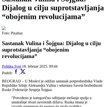
Dijalog u cilju suprotstavljanja
“obojenim revolucijama”
Foto: Pixabay
Sastanak Vulina i Šojgua: Dijalog u cilju
suprotstavljanja “obojenim
revolucijama”
Politika
Svet
18. februar 2025. 09:44
Podeli:
BEOGRAD – U Moskvi je održan sastanak potpredsednika Vlade
Republike Srbije Aleksandra Vulina i sekretara Saveta bezbednosti
Ruske Federacije Sergeja Šojgua.
“Potvrđeno je kategorično odbijanje mešanja spolja u
unutrašnje stvari suverenih država. Ruska strana je
izrazila spremnost da nastavi da pruža podršku