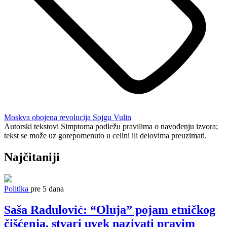
Moskva
obojena revolucija
Sojgu
Vulin
Autorski tekstovi Simptoma podležu pravilima o navođenju izvora;
tekst se može uz gorepomenuto u celini ili delovima preuzimati.
Najčitaniji
Politika
pre 5 dana
Saša Radulović: “Oluja” pojam etničkog
čišćenja, stvari uvek nazivati pravim