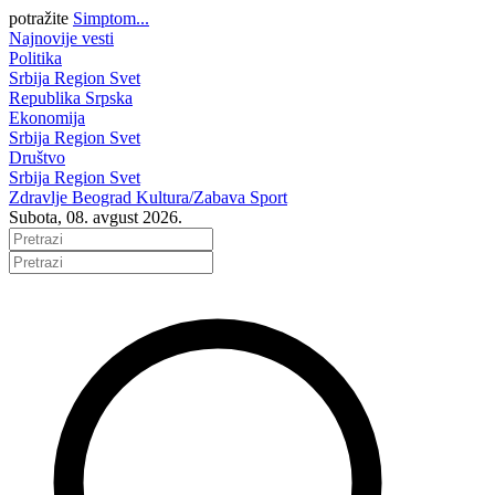
potražite
Simptom...
Najnovije vesti
Politika
Srbija
Region
Svet
Republika Srpska
Ekonomija
Srbija
Region
Svet
Društvo
Srbija
Region
Svet
Zdravlje
Beograd
Kultura/Zabava
Sport
Subota, 08. avgust 2026.