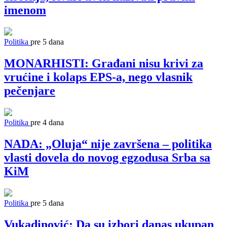
imenom
Politika
pre 5 dana
MONARHISTI: Građani nisu krivi za
vrućine i kolaps EPS-a, nego vlasnik
pečenjare
Politika
pre 4 dana
NADA: „Oluja“ nije završena – politika
vlasti dovela do novog egzodusa Srba sa
KiM
Politika
pre 5 dana
Vukadinović: Da su izbori danas ukupan