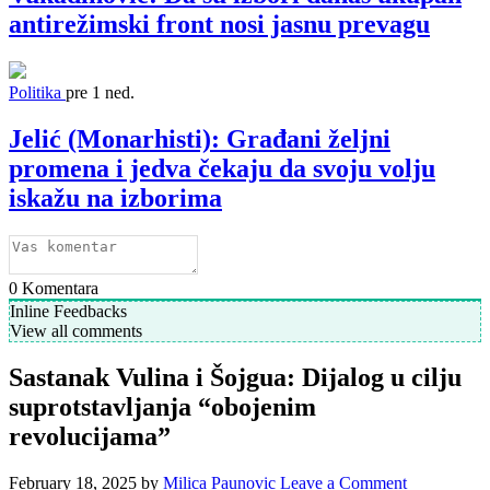
antirežimski front nosi jasnu prevagu
Politika
pre 1 ned.
Jelić (Monarhisti): Građani željni
promena i jedva čekaju da svoju volju
iskažu na izborima
0
Komentara
Inline Feedbacks
View all comments
Sastanak Vulina i Šojgua: Dijalog u cilju
suprotstavljanja “obojenim
revolucijama”
February 18, 2025
by
Milica Paunovic
Leave a Comment