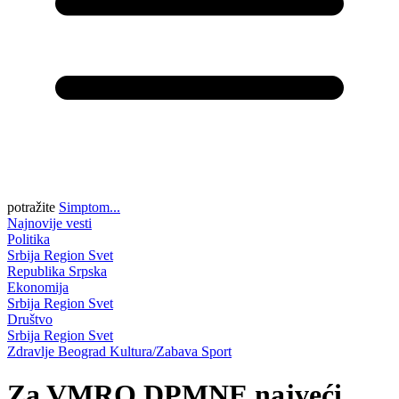
potražite
Simptom...
Najnovije vesti
Politika
Srbija
Region
Svet
Republika Srpska
Ekonomija
Srbija
Region
Svet
Društvo
Srbija
Region
Svet
Zdravlje
Beograd
Kultura/Zabava
Sport
Za VMRO DPMNE najveći