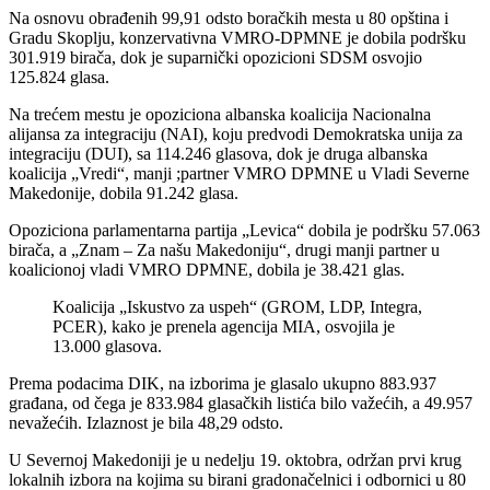
Na osnovu obrađenih 99,91 odsto boračkih mesta u 80 opština i
Gradu Skoplju, konzervativna VMRO-DPMNE je dobila podršku
301.919 birača, dok je suparnički opozicioni SDSM osvojio
125.824 glasa.
Na trećem mestu je opoziciona albanska koalicija Nacionalna
alijansa za integraciju (NAI), koju predvodi Demokratska unija za
integraciju (DUI), sa 114.246 glasova, dok je druga albanska
koalicija „Vredi“, manji ;partner VMRO DPMNE u Vladi Severne
Makedonije, dobila 91.242 glasa.
Opoziciona parlamentarna partija „Levica“ dobila je podršku 57.063
birača, a „Znam – Za našu Makedoniju“, drugi manji partner u
koalicionoj vladi VMRO DPMNE, dobila je 38.421 glas.
Koalicija „Iskustvo za uspeh“ (GROM, LDP, Integra,
PCER), kako je prenela agencija MIA, osvojila je
13.000 glasova.
Prema podacima DIK, na izborima je glasalo ukupno 883.937
građana, od čega je 833.984 glasačkih listića bilo važećih, a 49.957
nevažećih. Izlaznost je bila 48,29 odsto.
U Severnoj Makedoniji je u nedelju 19. oktobra, održan prvi krug
lokalnih izbora na kojima su birani gradonačelnici i odbornici u 80