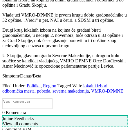
opština i Gradu Skoplju.
Vladajući VMRO-DPMNE je prvom krugu dobio gradonačelnike u
32 opštine, „Vredi“ u pet, NAI u četiri, a SDSM u tri opštine.
Drugi krug lokalnih izbora na kojima će građani birati
gradonačelnike, u nedelju 2. novembra, biće održan u 33 opštine i
za Grad Skoplje, dok će se glasanje ponoviti u tri opštine zbog
nedovoljnog cenzusa u prvom krugu.
U Skoplju, glavnom gradu Severne Makedonije, u drugom kolu
suočiće se kandidat vladajućeg VMRO DPMNE Orce Đorđievski i
Amar Mecinović iz opozocione parlamentarne partije Levica.
Simptom/Danas/Beta
Filed Under:
Politika
,
Region
Tagged With:
lokalni izbori
,
odbornička mesta
,
pobeda
,
severna makedonija
,
VMRO-DPMNE
0
Komentara
Inline Feedbacks
View all comments
Copyright 2024