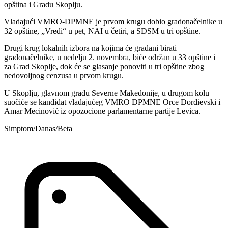
opština i Gradu Skoplju.
Vladajući VMRO-DPMNE je prvom krugu dobio gradonačelnike u
32 opštine, „Vredi“ u pet, NAI u četiri, a SDSM u tri opštine.
Drugi krug lokalnih izbora na kojima će građani birati
gradonačelnike, u nedelju 2. novembra, biće održan u 33 opštine i
za Grad Skoplje, dok će se glasanje ponoviti u tri opštine zbog
nedovoljnog cenzusa u prvom krugu.
U Skoplju, glavnom gradu Severne Makedonije, u drugom kolu
suočiće se kandidat vladajućeg VMRO DPMNE Orce Đorđievski i
Amar Mecinović iz opozocione parlamentarne partije Levica.
Simptom/Danas/Beta