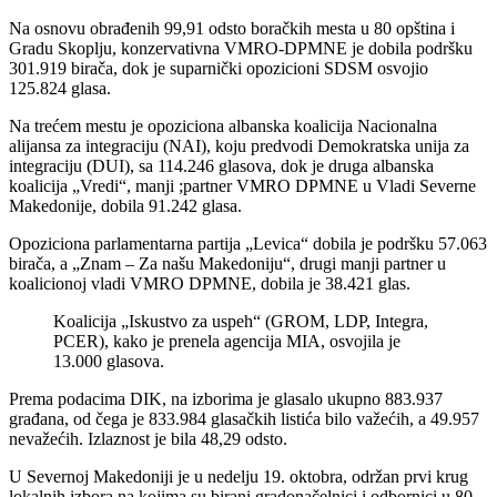
Na osnovu obrađenih 99,91 odsto boračkih mesta u 80 opština i
Gradu Skoplju, konzervativna VMRO-DPMNE je dobila podršku
301.919 birača, dok je suparnički opozicioni SDSM osvojio
125.824 glasa.
Na trećem mestu je opoziciona albanska koalicija Nacionalna
alijansa za integraciju (NAI), koju predvodi Demokratska unija za
integraciju (DUI), sa 114.246 glasova, dok je druga albanska
koalicija „Vredi“, manji ;partner VMRO DPMNE u Vladi Severne
Makedonije, dobila 91.242 glasa.
Opoziciona parlamentarna partija „Levica“ dobila je podršku 57.063
birača, a „Znam – Za našu Makedoniju“, drugi manji partner u
koalicionoj vladi VMRO DPMNE, dobila je 38.421 glas.
Koalicija „Iskustvo za uspeh“ (GROM, LDP, Integra,
PCER), kako je prenela agencija MIA, osvojila je
13.000 glasova.
Prema podacima DIK, na izborima je glasalo ukupno 883.937
građana, od čega je 833.984 glasačkih listića bilo važećih, a 49.957
nevažećih. Izlaznost je bila 48,29 odsto.
U Severnoj Makedoniji je u nedelju 19. oktobra, održan prvi krug
lokalnih izbora na kojima su birani gradonačelnici i odbornici u 80