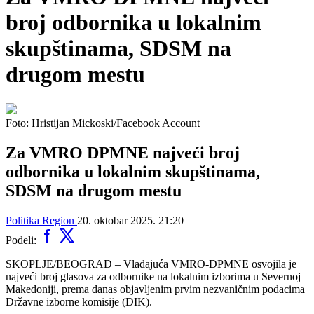
broj odbornika u lokalnim
skupštinama, SDSM na
drugom mestu
Foto: Hristijan Mickoski/Facebook Account
Za VMRO DPMNE najveći broj
odbornika u lokalnim skupštinama,
SDSM na drugom mestu
Politika
Region
20. oktobar 2025. 21:20
Podeli:
SKOPLJE/BEOGRAD – Vladajuća VMRO-DPMNE osvojila je
najveći broj glasova za odbornike na lokalnim izborima u Severnoj
Makedoniji, prema danas objavljenim prvim nezvaničnim podacima
Državne izborne komisije (DIK).