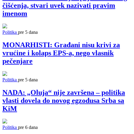
čišćenja, stvari uvek nazivati pravim
imenom
Politika
pre 5 dana
MONARHISTI: Građani nisu krivi za
vrućine i kolaps EPS-a, nego vlasnik
pečenjare
Politika
pre 5 dana
NADA: „Oluja“ nije završena – politika
vlasti dovela do novog egzodusa Srba sa
KiM
Politika
pre 6 dana