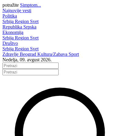
potražite
Simptom...
Najnovije vesti
Politika
Srbija
Region
Svet
Republika Srpska
Ekonomija
Srbija
Region
Svet
Društvo
Srbija
Region
Svet
Zdravlje
Beograd
Kultura/Zabava
Sport
Nedelja, 09. avgust 2026.