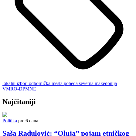
lokalni izbori
odbornička mesta
pobeda
severna makedonija
VMRO-DPMNE
Najčitaniji
Politika
pre 6 dana
Saša Radulović: “Oluja” pojam etničkog